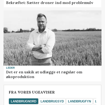
Bekræftet: Sætter droner ind mod problemulv
LEDER
Det er en uskik at udlægge et røgslør om
økoproduktion
FRA VORES UGEAVISER
LANDBRUGNORD
LANDBRUGSYD
LANDBRUGFYN
LAND