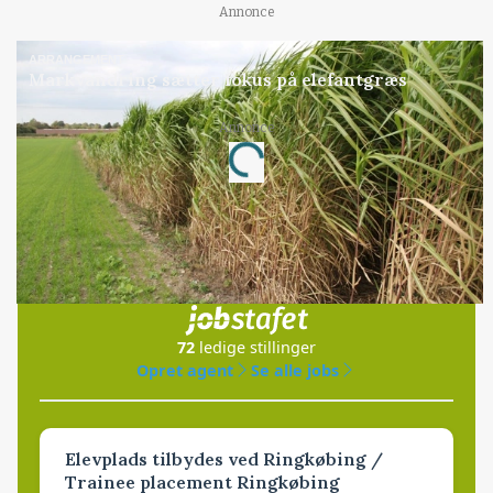
Annonce
ARRANGEMENT
Markvandring sætter fokus på elefantgræs
Loading...
Annonce
Jobs
i samarbejde med
72
ledige stillinger
Opret agent
Se alle jobs
Elevplads tilbydes ved Ringkøbing /
Trainee placement Ringkøbing