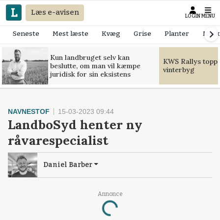
Læs e-avisen
LOGIN
MENU
Seneste
Mest læste
Kvæg
Grise
Planter
Mask
Kun landbruget selv kan
KWS Rallys toppe
beslutte, om man vil kæmpe
vinterbyg
juridisk for sin eksistens
NAVNESTOF
15-03-2023 09:44
LandboSyd henter ny
råvarespecialist
Daniel Barber
Loading...
Annonce