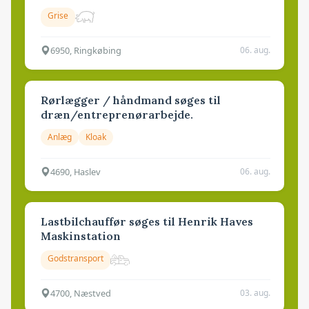
Grise
6950, Ringkøbing
06. aug.
Rørlægger / håndmand søges til
dræn/entreprenørarbejde.
Anlæg
Kloak
4690, Haslev
06. aug.
Lastbilchauffør søges til Henrik Haves
Maskinstation
Godstransport
4700, Næstved
03. aug.