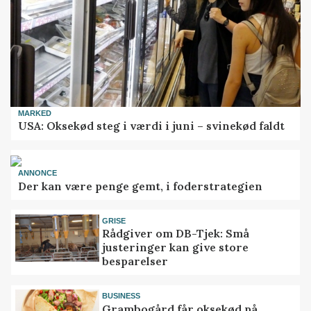
MARKED
USA: Oksekød steg i værdi i juni – svinekød faldt
ANNONCE
Der kan være penge gemt, i foderstrategien
GRISE
Rådgiver om DB-Tjek: Små
justeringer kan give store
besparelser
BUSINESS
Grambogård får oksekød på