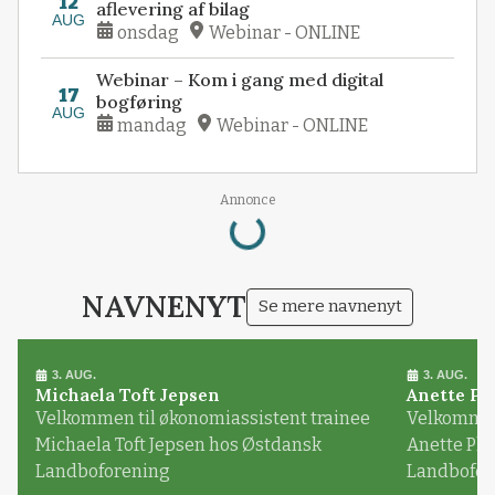
12
aflevering af bilag
AUG
onsdag
Webinar - ONLINE
Webinar – Kom i gang med digital
17
bogføring
AUG
mandag
Webinar - ONLINE
Annonce
Loading...
NAVNENYT
Se mere navnenyt
3. AUG.
3. AUG.
Michaela Toft Jepsen
Anette Pl
Velkommen til økonomiassistent trainee
Velkommen 
Michaela Toft Jepsen hos Østdansk
Anette Pl
Landboforening
Landbofor