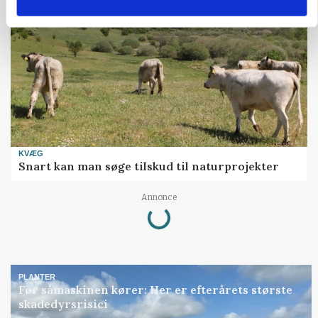
KVÆG
Snart kan man søge tilskud til naturprojekter
Annonce
Loading...
PLANTER
Før såmaskinen kører: Her er efterårets største
skadedyrsrisici