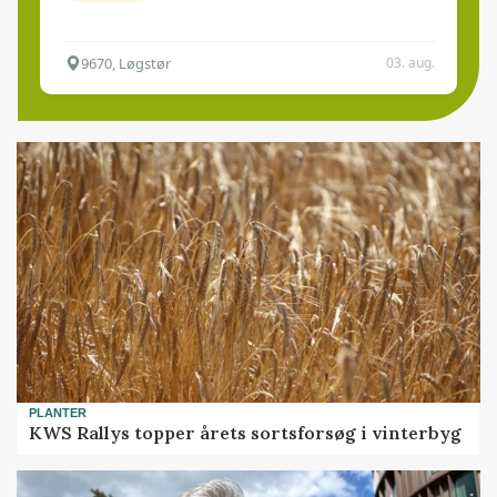
9670, Løgstør
03. aug.
PLANTER
KWS Rallys topper årets sortsforsøg i vinterbyg