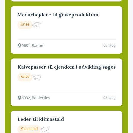
Medarbejdere til griseproduktion
Grise
9681, Ranum
03. aug.
Kalvepasser til ejendom i udvikling søges
Kalve
6392, Bolderslev
03. aug.
Leder til klimastald
Klimastald