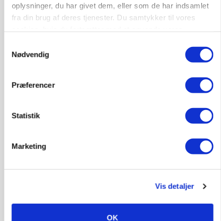
oplysninger, du har givet dem, eller som de har indsamlet
POLITIK
»Nu stopper I«: Landbrugsdebattør og
fra din brug af deres tjenester. Du samtykker til vores
protestgruppe vil demonstrere mod ny
cookies, hvis du fortsætter med at anvende vores
gødskningslov
hjemmeside.
Samtykkevalg
Nødvendig
Præferencer
Statistik
Marketing
POLITIK
Folketinget behandler ny gødskningslov: Sådan
Vis detaljer
kan den ændre din bedrift fra 2027
OK