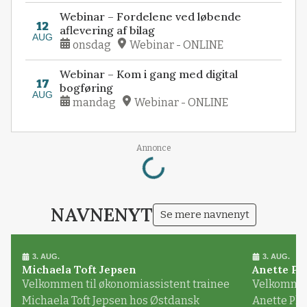
Webinar – Fordelene ved løbende
12
aflevering af bilag
AUG
onsdag
Webinar - ONLINE
Webinar – Kom i gang med digital
17
bogføring
AUG
mandag
Webinar - ONLINE
Loading...
Annonce
NAVNENYT
Se mere navnenyt
3. AUG.
3. AUG.
Michaela Toft Jepsen
Anette Pl
Velkommen til økonomiassistent trainee
Velkommen 
Michaela Toft Jepsen hos Østdansk
Anette Pl