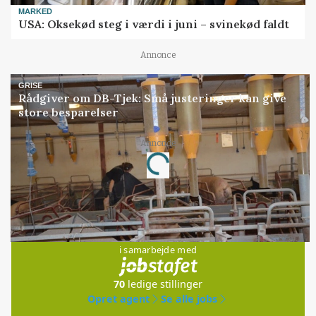
MARKED
USA: Oksekød steg i værdi i juni – svinekød faldt
Annonce
GRISE
Rådgiver om DB-Tjek: Små justeringer kan give
store besparelser
Annonce
Loading...
Jobs
i samarbejde med
70
ledige stillinger
Opret agent
Se alle jobs