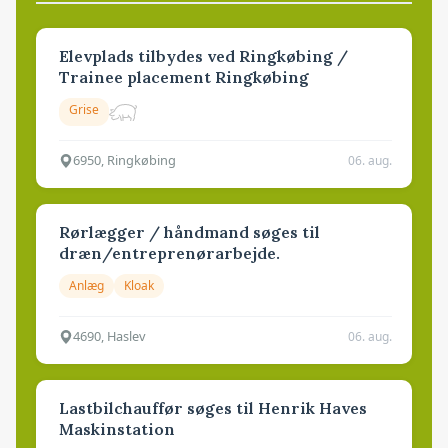
Elevplads tilbydes ved Ringkøbing /
Trainee placement Ringkøbing
Grise
6950, Ringkøbing
06. aug.
Rørlægger / håndmand søges til
dræn/entreprenørarbejde.
Anlæg
Kloak
4690, Haslev
06. aug.
Lastbilchauffør søges til Henrik Haves
Maskinstation