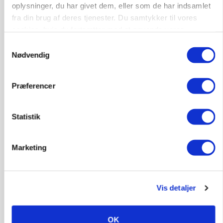
oplysninger, du har givet dem, eller som de har indsamlet
fra din brug af deres tjenester. Du samtykker til vores
CAP-I-DANMARK
cookies, hvis du fortsætter med at anvende vores
Fjerkræbranchen: - Vi forlanger ens
hjemmeside.
konkurrence- og produktionsvilkår
Samtykkevalg
Nødvendig
Annonce
Præferencer
BUSINESS
Ejer eller medejer? Nyt tv-format udfordrer
landbrugets ejerstruktur
Statistik
Loading...
Annonce
Marketing
Vis detaljer
OK