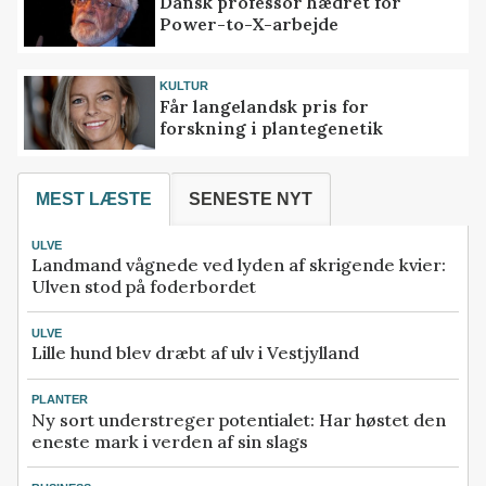
Dansk professor hædret for
Power-to-X-arbejde
KULTUR
Får langelandsk pris for
forskning i plantegenetik
MEST LÆSTE
SENESTE NYT
ULVE
Landmand vågnede ved lyden af skrigende kvier:
Ulven stod på foderbordet
ULVE
Lille hund blev dræbt af ulv i Vestjylland
PLANTER
Ny sort understreger potentialet: Har høstet den
eneste mark i verden af sin slags