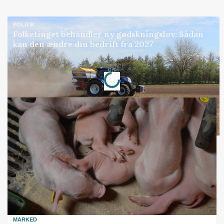
POLITIK
Folketinget behandler ny gødskningslov: Sådan
kan den ændre din bedrift fra 2027
Loading...
Annonce
MARKED