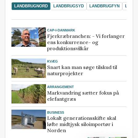
LANDBRUGNORD
LANDBRUGSYD
LANDBRUGFYN
LAND
CAP-I-DANMARK
Fjerkræbranchen: - Vi forlanger
ens konkurrence- og
produktionsvilkår
KVÆG
Snart kan man søge tilskud til
naturprojekter
ARRANGEMENT
Markvandring sætter fokus på
elefantgræs
BUSINESS
Lokalt generationsskifte skal
løfte midtjysk siloimportør i
Norden