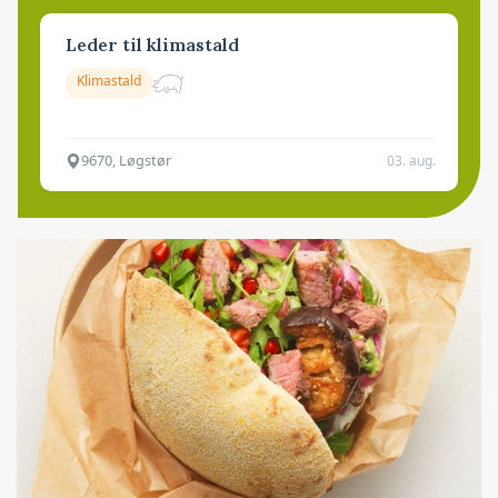
Leder til klimastald
Klimastald
9670, Løgstør
03. aug.