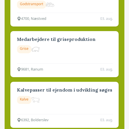
Godstransport
4700, Næstved
03. aug.
Medarbejdere til griseproduktion
Grise
9681, Ranum
03. aug.
Kalvepasser til ejendom i udvikling søges
Kalve
6392, Bolderslev
03. aug.