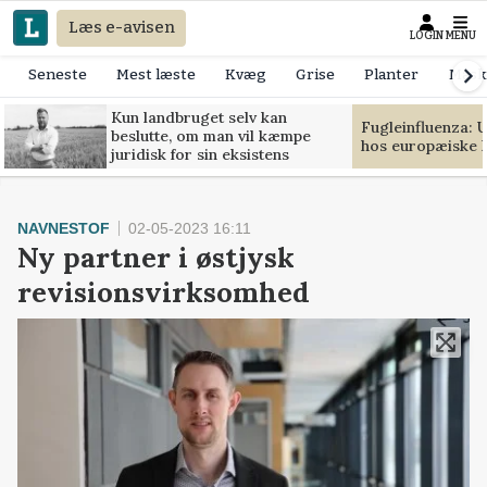
Læs e-avisen
LOGIN
MENU
Seneste
Mest læste
Kvæg
Grise
Planter
Mask
Kun landbruget selv kan
Fugleinfluenza: 
beslutte, om man vil kæmpe
hos europæiske 
juridisk for sin eksistens
NAVNESTOF
02-05-2023 16:11
Ny partner i østjysk
revisionsvirksomhed