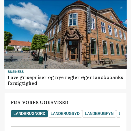
BUSINESS
Lave grisepriser og nye regler øger landbobanks
forsigtighed
FRA VORES UGEAVISER
LANDBRUGNORD
LANDBRUGSYD
LANDBRUGFYN
LAND