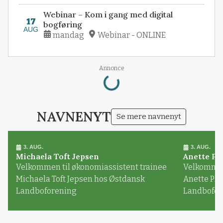
Webinar – Kom i gang med digital
17
bogføring
AUG
mandag
Webinar - ONLINE
Loading...
Annonce
NAVNENYT
Se mere navnenyt
3. AUG.
3. AUG.
Michaela Toft Jepsen
Anette Pl
Velkommen til økonomiassistent trainee
Velkommen 
Michaela Toft Jepsen hos Østdansk
Anette Pl
Landboforening
Landbofor