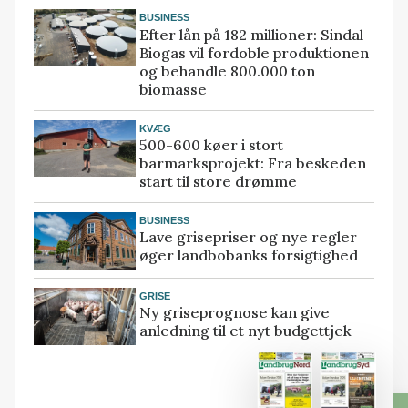
BUSINESS
Efter lån på 182 millioner: Sindal
Biogas vil fordoble produktionen
og behandle 800.000 ton
biomasse
KVÆG
500-600 køer i stort
barmarksprojekt: Fra beskeden
start til store drømme
BUSINESS
Lave grisepriser og nye regler
øger landbobanks forsigtighed
GRISE
Ny griseprognose kan give
anledning til et nyt budgettjek