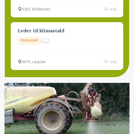
6392, Bolderslev
03. aug.
Leder til klimastald
Klimastald
9670, Løgstør
03. aug.