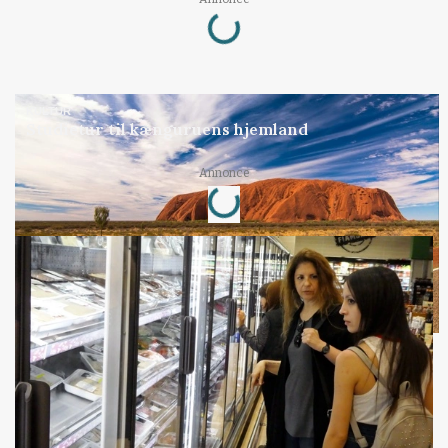
Loading...
KULTUR
Studietur til kænguruens hjemland
Loading...
Annonce