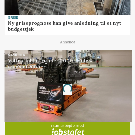
GRISE
Ny griseprognose kan give anledning til et nyt
budgettjek
Annonce
MASKINER
Valtra-fabrik runder 1.000 trinløse
transmissioner
Annonce
Loading...
Jobs
i samarbejde med