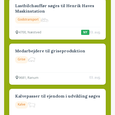
Lastbilchauffør søges til Henrik Haves
Maskinstation
Godstransport
4700, Næstved
03. aug.
NY
Medarbejdere til griseproduktion
Grise
9681, Ranum
03. aug.
Kalvepasser til ejendom i udvikling søges
Kalve