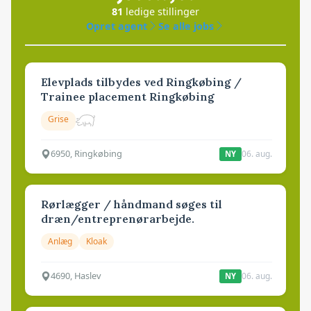
81
ledige stillinger
Opret agent
Se alle jobs
Elevplads tilbydes ved Ringkøbing /
Trainee placement Ringkøbing
Grise
6950, Ringkøbing
06. aug.
NY
Rørlægger / håndmand søges til
dræn/entreprenørarbejde.
Anlæg
Kloak
4690, Haslev
06. aug.
NY