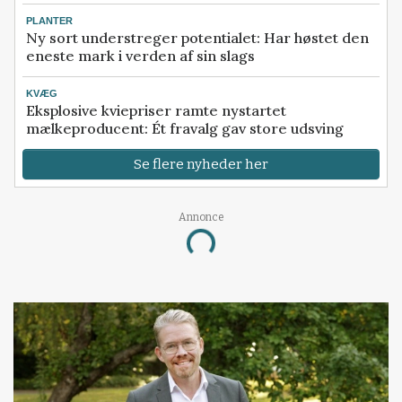
PLANTER
Ny sort understreger potentialet: Har høstet den
eneste mark i verden af sin slags
KVÆG
Eksplosive kviepriser ramte nystartet
mælkeproducent: Ét fravalg gav store udsving
Se flere nyheder her
Annonce
Loading...