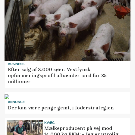
BUSINESS
Efter salg af 3.000 søer: Vestfynsk
opformeringsprofil afhænder jord for 85
millioner
ANNONCE
Der kan være penge gemt, i foderstrategien
KVÆG
Mælkeproducent på vej mod
14.000 kg EKM: - Jeg er utrolig