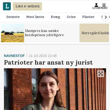
Læs e-avisen
LOGIN
MENU
Seneste
Mest læste
Kvæg
Grise
Planter
Mask
Høstpres kan sænke
Herregård holde
hvedeprisen yderligere
NAVNESTOF
11-10-2023 12:48
Patrioter har ansat ny jurist