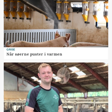
GRISE
Når søerne puster i varmen