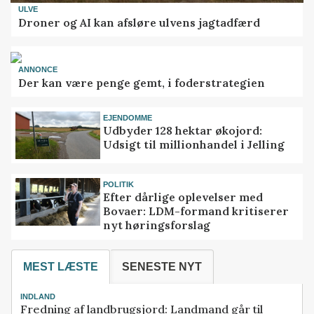
ULVE
Droner og AI kan afsløre ulvens jagtadfærd
ANNONCE
Der kan være penge gemt, i foderstrategien
EJENDOMME
Udbyder 128 hektar økojord:
Udsigt til millionhandel i Jelling
POLITIK
Efter dårlige oplevelser med
Bovaer: LDM-formand kritiserer
nyt høringsforslag
MEST LÆSTE
SENESTE NYT
INDLAND
Fredning af landbrugsjord: Landmand går til