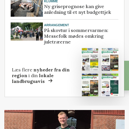
KLUMME
Ny griseprognose kan give
anledning til et nyt budgettjek
ARRANGEMENT
På skovtur i sommervarmen:
Messefolk mødes omkring
juletræerne
Læs flere
nyheder fra din
region
i din
lokale
landbrugsavis