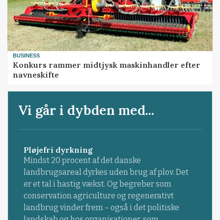
BUSINESS
Konkurs rammer midtjysk maskinhandler efter
navneskifte
Vi går i dybden med...
Pløjefri dyrkning
Mindst 20 procent af det danske
landbrugsareal dyrkes uden brug af plov. Det
er et tal i hastig vækst. Og begreber som
conservation agriculture og regenerativt
landbrug vinder frem – også i det politiske
landskab og hos organisationer, som ...