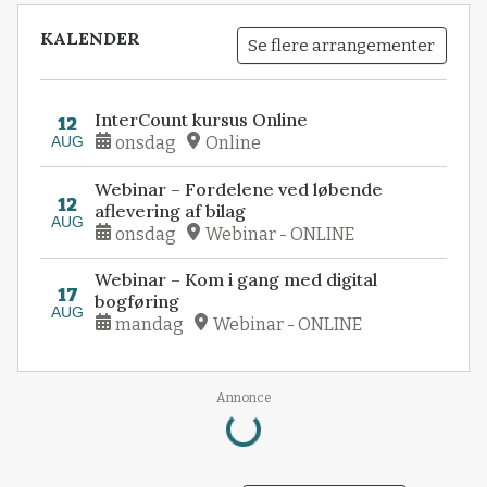
KALENDER
Se flere arrangementer
InterCount kursus Online
12
AUG
onsdag
Online
Webinar – Fordelene ved løbende
12
aflevering af bilag
AUG
onsdag
Webinar - ONLINE
Webinar – Kom i gang med digital
17
bogføring
AUG
mandag
Webinar - ONLINE
Loading...
Annonce