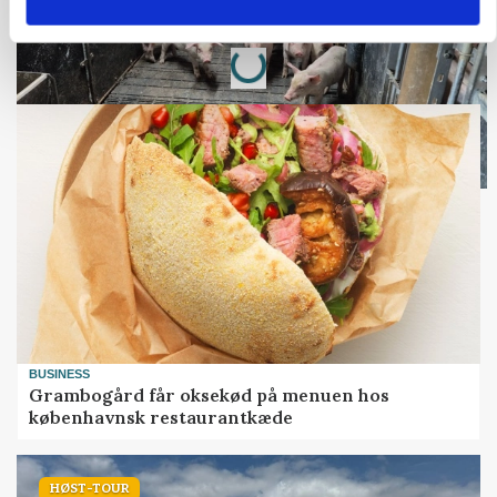
Loading...
Annonce
BUSINESS
Grambogård får oksekød på menuen hos
københavnsk restaurantkæde
HØST-TOUR