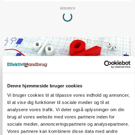
Loading...
Annonce
Denne hjemmeside bruger cookies
Vi bruger cookies til at tilpasse vores indhold og annoncer,
til at vise dig funktioner til sociale medier og til at
analysere vores trafik. Vi deler også oplysninger om din
MARKED
Olieprisfald og fredshåb sender F5-renten ned
brug af vores website med vores partnere inden for
på 3 procent
sociale medier, annonceringspartnere og analysepartnere.
Vores partnere kan kombinere disse data med andre