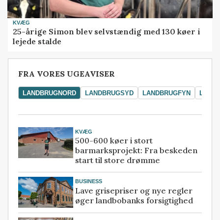
KVÆG
25-årige Simon blev selvstændig med 130 køer i
lejede stalde
FRA VORES UGEAVISER
LANDBRUGNORD
LANDBRUGSYD
LANDBRUGFYN
LAND
KVÆG
500-600 køer i stort
barmarksprojekt: Fra beskeden
start til store drømme
BUSINESS
Lave grisepriser og nye regler
øger landbobanks forsigtighed