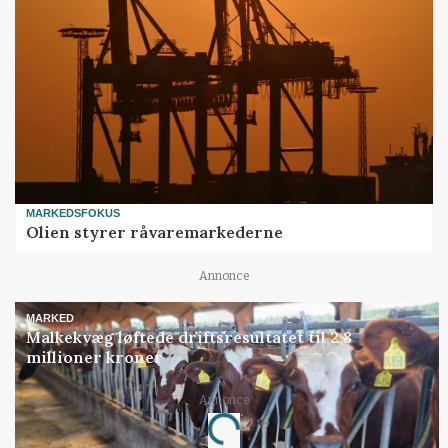
MARKEDSFOKUS
Olien styrer råvaremarkederne
Annonce
MARKED
Malkekvæg løftede driftsresultatet til 2,8
millioner kroner
Annonce
Loading...