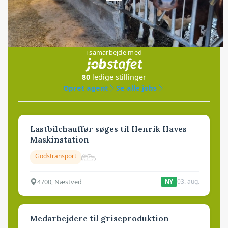
Jobs
i samarbejde med
80
ledige stillinger
Opret agent
Se alle jobs
Lastbilchauffør søges til Henrik Haves
Maskinstation
Godstransport
4700, Næstved
03. aug.
NY
Medarbejdere til griseproduktion