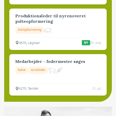
Produktionsleder til nyrenoveret
polteopformering
Avl/opformering
9670, Løgstør
03. aug.
NY
Medarbejder - fodermester søges
Kalve
Grovfoder
6270, Tønder
31. jul.