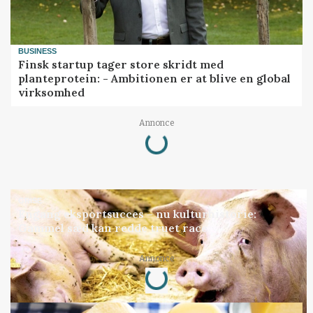
BUSINESS
Finsk startup tager store skridt med
planteprotein: - Ambitionen er at blive en global
virksomhed
Loading...
Annonce
GRISE
Engang eksportsucces – nu kulturhistorie:
Gammel sæd kan redde truet race
Loading...
Annonce