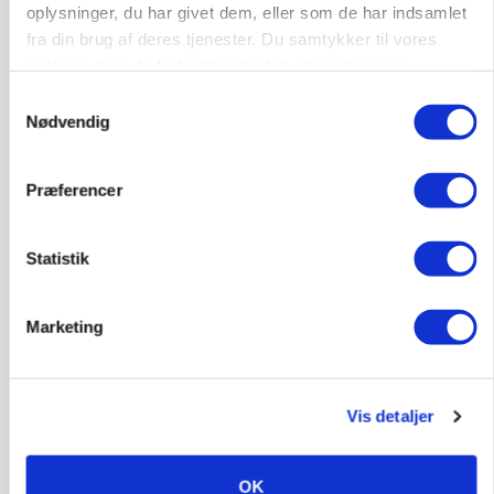
Annonce
oplysninger, du har givet dem, eller som de har indsamlet
fra din brug af deres tjenester. Du samtykker til vores
cookies, hvis du fortsætter med at anvende vores
hjemmeside.
Samtykkevalg
Nødvendig
Præferencer
Statistik
BUSINESS
Lave grisepriser og nye regler øger landbobanks
Marketing
forsigtighed
Annonce
Vis detaljer
KLUMME
Ny griseprognose kan give anledning til et nyt
budgettjek
OK