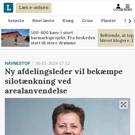
Læs e-avisen
LOGIN
MENU
Seneste
Mest læste
Kvæg
Grise
Planter
Mask
500-600 køer i stort
Befriende, at to
barmarksprojekt: Fra beskeden
blevet klogere. D
start til store drømme
NAVNESTOF
05-01-2024 17:12
Ny afdelingsleder vil bekæmpe
silotænkning ved
arealanvendelse