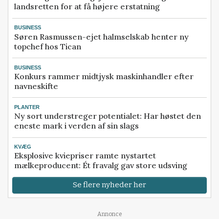
landsretten for at få højere erstatning
BUSINESS
Søren Rasmussen-ejet halmselskab henter ny
topchef hos Tican
BUSINESS
Konkurs rammer midtjysk maskinhandler efter
navneskifte
PLANTER
Ny sort understreger potentialet: Har høstet den
eneste mark i verden af sin slags
KVÆG
Eksplosive kviepriser ramte nystartet
mælkeproducent: Ét fravalg gav store udsving
Se flere nyheder her
Annonce