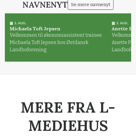
NAVNENYT
Se mere navnenyt
3. AUG.
3. AUG.
Michaela Toft Jepsen
Anette Pl
Velkommen til økonomiassistent trainee
Velkommen 
Michaela Toft Jepsen hos Østdansk
Anette Pl
Landboforening
Landbofor
MERE FRA L-
MEDIEHUS