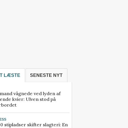
T LÆSTE
SENESTE NYT
mand vågnede ved lyden af
ende kvier: Ulven stod på
rbordet
ESS
0 stipladser skifter slagteri: En