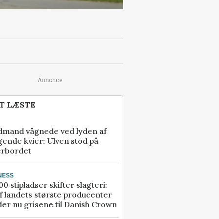
Annonce
T LÆSTE
dmand vågnede ved lyden af
gende kvier: Ulven stod på
erbordet
NESS
00 stipladser skifter slagteri:
f landets største producenter
er nu grisene til Danish Crown