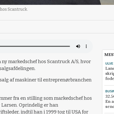
hos Scantruck.
MES
m ny markedschef hos Scantruck A/S, hvor
ULVE
Lan
 salgsafdelingen.
skri
fod
salg af maskiner til entreprenørbranchen
BUSI
32.5
ommer fra en stilling som markedschef hos
En a
 Larsen. Oprindelig er han
send
tsleder, indtil han i 1999 tog til USA for