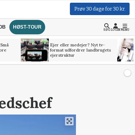
Prøv 30 dage for 30 kr.
OB
HØST-TOUR
SØG
LOGIN
MENU
 Små
Ejer eller medejer? Nyt tv-
tore
format udfordrer landbrugets
ejerstruktur
edschef