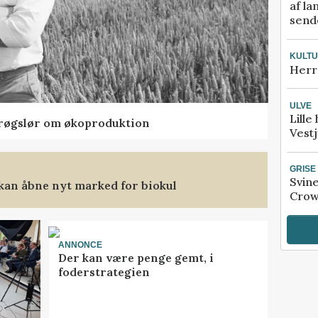
af la
sende
KULT
Herr
ULVE
Lille
t røgslør om økoproduktion
Vestj
GRISE
Svin
 kan åbne nyt marked for biokul
Crow
ANNONCE
Der kan være penge gemt, i
foderstrategien