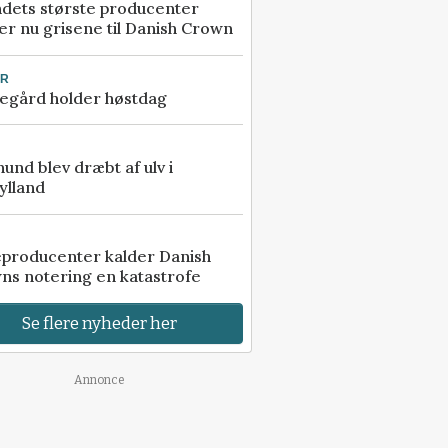
ndets største producenter
r nu grisene til Danish Crown
UR
egård holder høstdag
 hund blev dræbt af ulv i
ylland
eproducenter kalder Danish
ns notering en katastrofe
Se flere nyheder her
Annonce