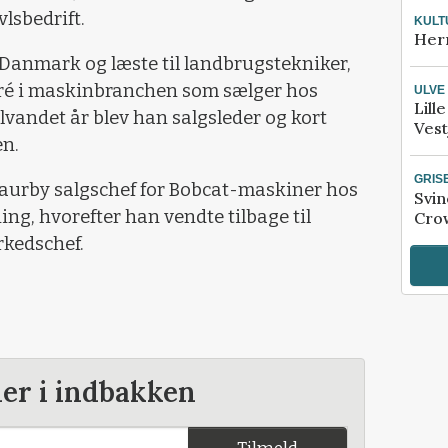
vlsbedrift.
KULT
Her
l Danmark og læste til landbrugstekniker,
ntré i maskinbranchen som sælger hos
ULVE
Lill
lvandet år blev han salgsleder og kort
Vest
en.
GRIS
 Faurby salgschef for Bobcat-maskiner hos
Svin
g, hvorefter han vendte tilbage til
Crow
kedschef.
der i indbakken