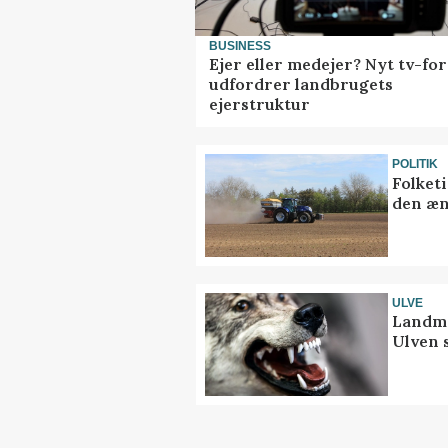
BUSINESS
Ejer eller medejer? Nyt tv-fo
udfordrer landbrugets
ejerstruktur
POLITIK
Folket
den æn
ULVE
Landma
Ulven 