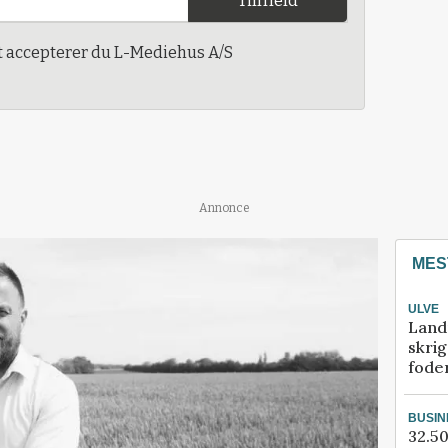
Tilmeld
t accepterer du L-Mediehus A/S
Annonce
MES
ULVE
Land
skrig
fode
BUSIN
32.50