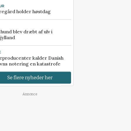
UR
regård holder høstdag
e hund blev dræbt af ulv i
jylland
E
eproducenter kalder Danish
ns notering en katastrofe
Se flere nyheder her
Annonce