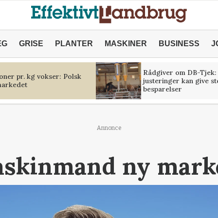
ÆG
GRISE
PLANTER
MASKINER
BUSINESS
J
Rådgiver om DB-Tjek:
oner pr. kg vokser: Polsk
justeringer kan give s
markedet
besparelser
Annonce
askinmand ny mark