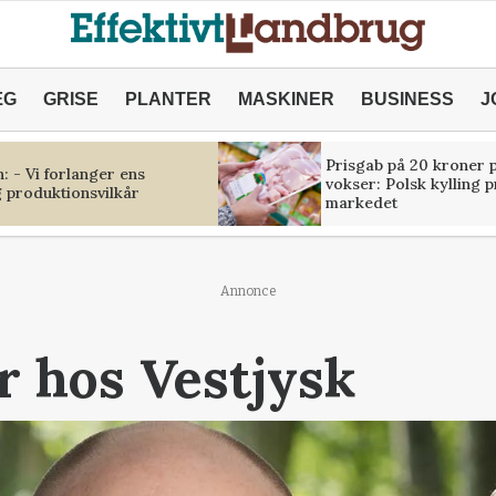
ÆG
GRISE
PLANTER
MASKINER
BUSINESS
J
Prisgab på 20 kroner p
 - Vi forlanger ens
vokser: Polsk kylling 
 produktionsvilkår
markedet
Annonce
r hos Vestjysk