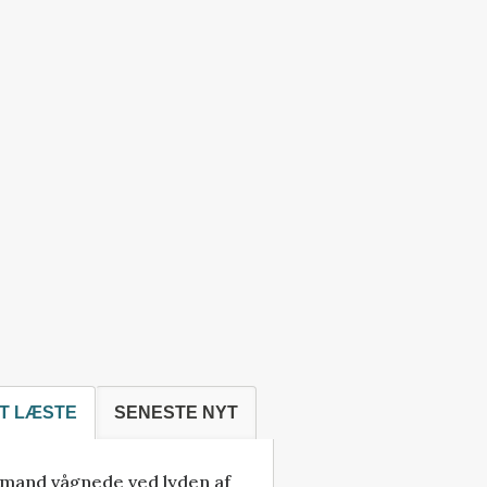
T LÆSTE
SENESTE NYT
mand vågnede ved lyden af