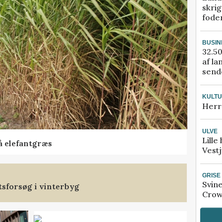
skrig
fode
BUSIN
32.50
af la
sende
KULT
Herr
ULVE
Lille
å elefantgræs
Vestj
GRISE
Svin
tsforsøg i vinterbyg
Crow