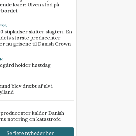
ende kvier: Ulven stod på
rbordet
ESS
0 stipladser skifter slagteri: En
ndets største producenter
r nu grisene til Danish Crown
UR
egård holder høstdag
 hund blev dræbt af ulv i
ylland
eproducenter kalder Danish
ns notering en katastrofe
Se flere nyheder her