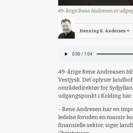
49-årige Rene Andresen er udpeget
Henning K. Andersen
49-årige Rene Andreasen bli
Vestjysk. Det oplyser landbo
områdedirektør for Sydjylla
udgangspunkt i Kolding har 
- Rene Andresen har en impo
ledelse foruden en massiv kon
finansielle sektor, siger la