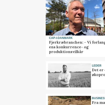
CAP-I-DANMARK
Fjerkræbranchen: - Vi forlan
ens konkurrence- og
produktionsvilkår
LEDER
Det er
økopr
BUSINES
Fra ma