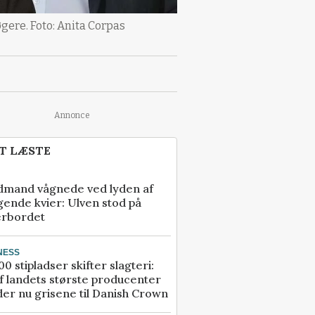
gere. Foto: Anita Corpas
Annonce
T LÆSTE
dmand vågnede ved lyden af
gende kvier: Ulven stod på
erbordet
NESS
00 stipladser skifter slagteri:
f landets største producenter
er nu grisene til Danish Crown