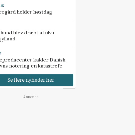
UR
regård holder høstdag
e hund blev dræbt af ulv i
jylland
E
eproducenter kalder Danish
ns notering en katastrofe
Se flere nyheder her
Annonce