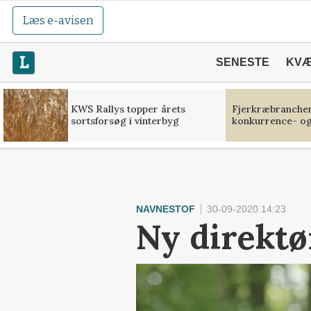
Læs e-avisen
SENESTE
KV
KWS Rallys topper årets
Fjerkræbranchen:
sortsforsøg i vinterbyg
konkurrence- og
NAVNESTOF
30-09-2020 14:23
Ny direktø