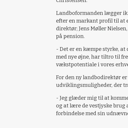
Christensen.
Landboformanden lægger ikke 
efter en markant profil til 
direktør; Jens Møller Nielsen,
på pension.
- Det er en kæmpe styrke, at
med nye øjne, har tiltro til f
vækstpotentiale i vores erhv
For den ny landbodirektør e
udviklingsmuligheder, der t
- Jeg glæder mig til at ko
og at lære de vestjyske brug 
forbindelse med sin udnævne