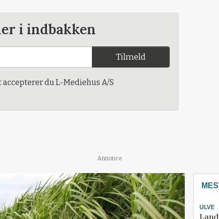
der i indbakken
Tilmeld
t accepterer du L-Mediehus A/S
Annonce
MES
ULVE
Land