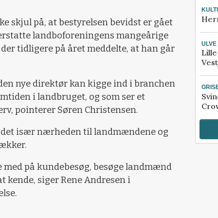
KULT
Her
skjul på, at bestyrelsen bevidst er gået
at erstatte landboforeningens mangeårige
ULVE
 der tidligere på året meddelte, at han går
Lill
Vest
 den nye direktør kan kigge ind i branchen
GRIS
Svin
remtiden i landbruget, og som ser et
Crow
erv, pointerer Søren Christensen.
r det især nærheden til landmændene og
rækker.
mme med på kundebesøg, besøge landmænd
at kende, siger Rene Andresen i
lse.