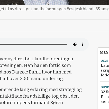
 til ny direktør i landboforeningen Vestjysk blandt 35 ansø
MES
ver ny direktør i landboforeningen
ULVE
Lan
foreningen. Han har en fortid som
skri
nd hos Danske Bank, hvor han med
fod
haft over 200 mand under sig.
BUSI
nerende lang erfaring med strategi og
32.5
taktflade fra adskillige topjobs i den
En a
send
ndboforeningens formand Søren