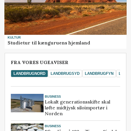
KULTUR
Studietur til kænguruens hjemland
FRA VORES UGEAVISER
LANDBRUGNORD
LANDBRUGSYD
LANDBRUGFYN
LAND
BUSINESS
Lokalt generationsskifte skal
løfte midtjysk siloimportør i
Norden
BUSINESS