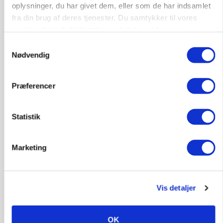
Loading...
oplysninger, du har givet dem, eller som de har indsamlet
Annonce
fra din brug af deres tjenester. Du samtykker til vores
cookies, hvis du fortsætter med at anvende vores
hjemmeside.
Samtykkevalg
Nødvendig
Præferencer
Statistik
Marketing
POLITIK
Bønder holder vagt ved Rusland
Vis detaljer
OK