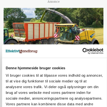
Annonce
MASKINER
Denne hjemmeside bruger cookies
Krone åbner XDisc for John Deere og New
Holland
Vi bruger cookies til at tilpasse vores indhold og annoncer,
til at vise dig funktioner til sociale medier og til at
Annonce
analysere vores trafik. Vi deler også oplysninger om din
brug af vores website med vores partnere inden for
MARKED
sociale medier, annonceringspartnere og analysepartnere.
Høstpres kan sænke hvedeprisen yderligere
Vores partnere kan kombinere disse data med andre