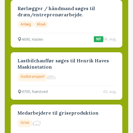
Rørlægger / håndmand søges til
dræn/entreprenørarbejde.
Anlæg
Kloak
4690, Haslev
06. aug.
NY
Lastbilchauffør søges til Henrik Haves
Maskinstation
Godstransport
4700, Næstved
03. aug.
Medarbejdere til griseproduktion
Grise