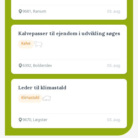
9681, Ranum
03. aug.
Kalvepasser til ejendom i udvikling søges
Kalve
6392, Bolderslev
03. aug.
Leder til klimastald
Klimastald
9670, Løgstør
03. aug.