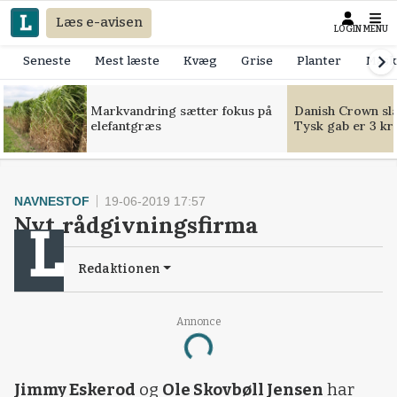
Læs e-avisen
LOGIN
MENU
Seneste
Mest læste
Kvæg
Grise
Planter
Mask
Markvandring sætter fokus på
Danish Crown slår
elefantgræs
Tysk gab er 3 kr
NAVNESTOF
19-06-2019 17:57
Nyt rådgivningsfirma
Redaktionen
Annonce
Loading...
Jimmy Eskerod
og
Ole Skovbøll Jensen
har