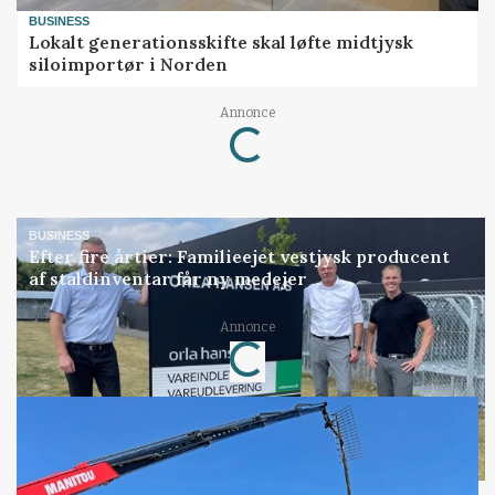
BUSINESS
Lokalt generationsskifte skal løfte midtjysk
siloimportør i Norden
Loading...
Annonce
BUSINESS
Efter fire årtier: Familieejet vestjysk producent
af staldinventar får ny medejer
Loading...
Annonce