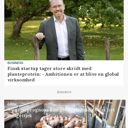
BUSINESS
Finsk startup tager store skridt med
planteprotein: - Ambitionen er at blive en global
virksomhed
Annonce
GRISE
Ny griseprognose kan give anledning til et nyt
budgettjek
Annonce