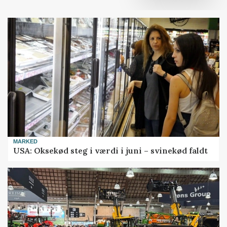
MARKED
USA: Oksekød steg i værdi i juni – svinekød faldt