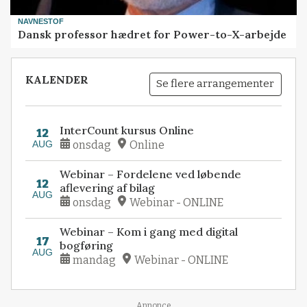
NAVNESTOF
Dansk professor hædret for Power-to-X-arbejde
KALENDER
Se flere arrangementer
InterCount kursus Online
12
AUG
onsdag
Online
Webinar – Fordelene ved løbende
12
aflevering af bilag
AUG
onsdag
Webinar - ONLINE
Webinar – Kom i gang med digital
17
bogføring
AUG
mandag
Webinar - ONLINE
Annonce