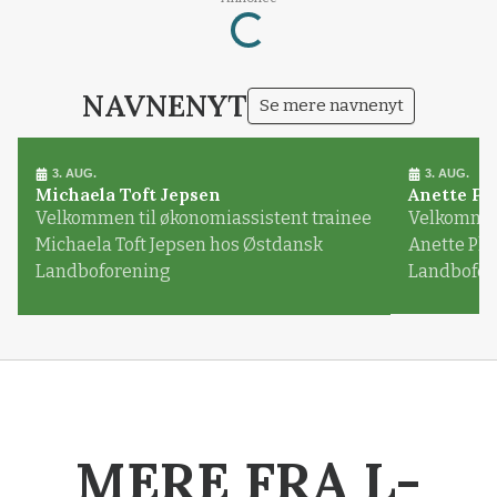
Loading...
NAVNENYT
Se mere navnenyt
3. AUG.
3. AUG.
Michaela Toft Jepsen
Anette Pl
Velkommen til økonomiassistent trainee
Velkommen 
Michaela Toft Jepsen hos Østdansk
Anette Pl
Landboforening
Landbofor
MERE FRA L-