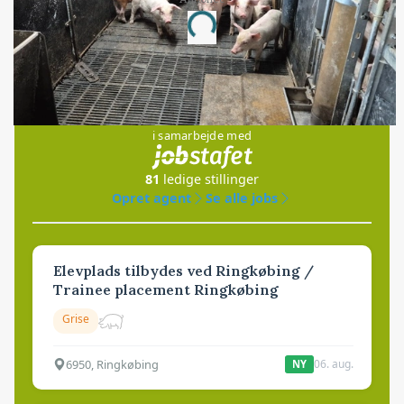
Loading...
Jobs
i samarbejde med
81
ledige stillinger
Opret agent
Se alle jobs
Elevplads tilbydes ved Ringkøbing /
Trainee placement Ringkøbing
Grise
6950, Ringkøbing
06. aug.
NY