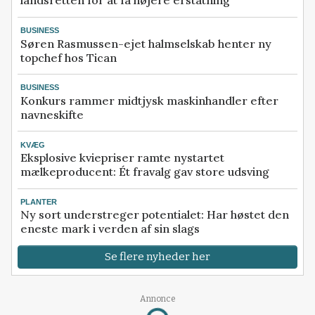
landsretten for at få højere erstatning
BUSINESS
Søren Rasmussen-ejet halmselskab henter ny
topchef hos Tican
BUSINESS
Konkurs rammer midtjysk maskinhandler efter
navneskifte
KVÆG
Eksplosive kviepriser ramte nystartet
mælkeproducent: Ét fravalg gav store udsving
PLANTER
Ny sort understreger potentialet: Har høstet den
eneste mark i verden af sin slags
Se flere nyheder her
Annonce