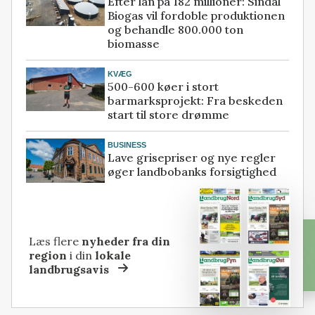
Efter lån på 182 millioner: Sindal
Biogas vil fordoble produktionen
og behandle 800.000 ton
biomasse
KVÆG
500-600 køer i stort
barmarksprojekt: Fra beskeden
start til store drømme
BUSINESS
Lave grisepriser og nye regler
øger landbobanks forsigtighed
Læs flere
nyheder fra din
region
i din
lokale
landbrugsavis