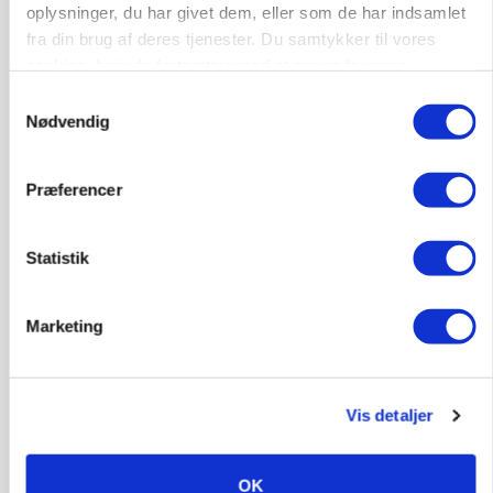
oplysninger, du har givet dem, eller som de har indsamlet
fra din brug af deres tjenester. Du samtykker til vores
cookies, hvis du fortsætter med at anvende vores
hjemmeside.
Samtykkevalg
Nødvendig
BUSINESS
Fra mark til mur: Byggeriet kan åbne nyt
Præferencer
marked for biokul
Statistik
Marketing
Vis detaljer
OK