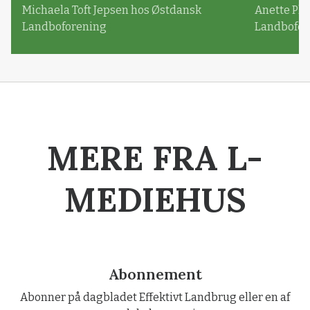
Michaela Toft Jepsen hos Østdansk
Anette Pl
Landboforening
Landbofor
MERE FRA L-
MEDIEHUS
Abonnement
Abonner på dagbladet Effektivt Landbrug eller en af