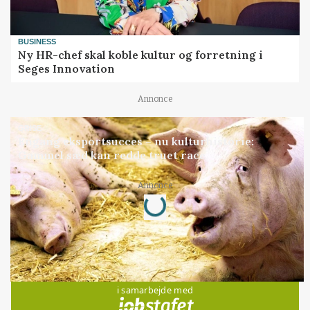
BUSINESS
Ny HR-chef skal koble kultur og forretning i
Seges Innovation
Annonce
GRISE
Engang eksportsucces – nu kulturhistorie:
Gammel sæd kan redde truet race
Annonce
Loading...
Jobs
i samarbejde med