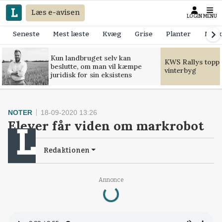
Læs e-avisen
LOGIN
MENU
Seneste
Mest læste
Kvæg
Grise
Planter
Mask
Kun landbruget selv kan
KWS Rallys toppe
beslutte, om man vil kæmpe
vinterbyg
juridisk for sin eksistens
NOTER
18-09-2020 13:26
Elever får viden om markrobot
Redaktionen
Annonce
Loading...