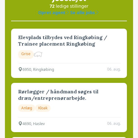
72
ledige stillinger
Opret agent
Se alle jobs
Elevplads tilbydes ved Ringkøbing /
Trainee placement Ringkøbing
Grise
6950, Ringkøbing
06. aug.
Rørlægger / håndmand søges til
dræn/entreprenørarbejde.
Anlæg
Kloak
4690, Haslev
06. aug.