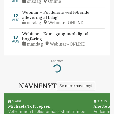
AUG
onsdag
Online
Webinar – Fordelene ved løbende
12
aflevering af bilag
AUG
onsdag
Webinar - ONLINE
Webinar – Kom i gang med digital
17
bogføring
AUG
mandag
Webinar - ONLINE
Annonce
Loading...
NAVNENYT
Se mere navnenyt
3. AUG.
3. AUG.
Michaela Toft Jepsen
Anette Pl
Velkommen til økonomiassistent trainee
Velkommen 