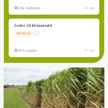
6392, Bolderslev
03. aug.
Leder til klimastald
Klimastald
9670, Løgstør
03. aug.