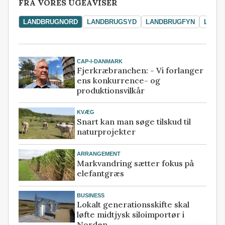
FRA VORES UGEAVISER
LANDBRUGNORD
LANDBRUGSYD
LANDBRUGFYN
LAND
CAP-I-DANMARK
Fjerkræbranchen: - Vi forlanger
ens konkurrence- og
produktionsvilkår
KVÆG
Snart kan man søge tilskud til
naturprojekter
ARRANGEMENT
Markvandring sætter fokus på
elefantgræs
BUSINESS
Lokalt generationsskifte skal
løfte midtjysk siloimportør i
Norden