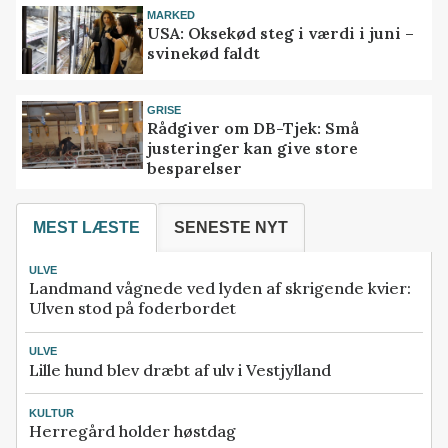
MARKED
USA: Oksekød steg i værdi i juni –
svinekød faldt
GRISE
Rådgiver om DB-Tjek: Små
justeringer kan give store
besparelser
MEST LÆSTE
SENESTE NYT
ULVE
Landmand vågnede ved lyden af skrigende kvier:
Ulven stod på foderbordet
ULVE
Lille hund blev dræbt af ulv i Vestjylland
KULTUR
Herregård holder høstdag