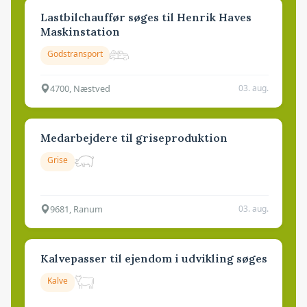
Lastbilchauffør søges til Henrik Haves
Maskinstation
Godstransport
4700, Næstved
03. aug.
Medarbejdere til griseproduktion
Grise
9681, Ranum
03. aug.
Kalvepasser til ejendom i udvikling søges
Kalve