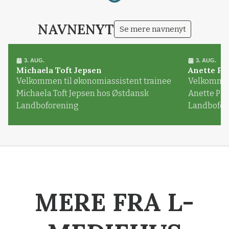
NAVNENYT
Se mere navnenyt
3. AUG.
3. AUG.
Michaela Toft Jepsen
Anette Pl
Velkommen til økonomiassistent trainee
Velkommen 
Michaela Toft Jepsen hos Østdansk
Anette Pl
Landboforening
Landbofor
MERE FRA L-