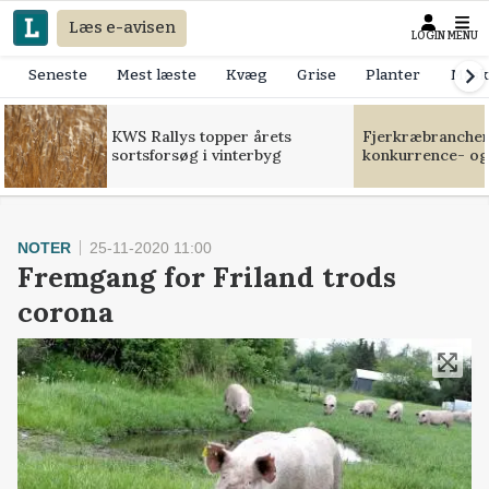
Læs e-avisen
LOGIN
MENU
Seneste
Mest læste
Kvæg
Grise
Planter
Mask
KWS Rallys topper årets
Fjerkræbranchen:
sortsforsøg i vinterbyg
konkurrence- og
NOTER
25-11-2020 11:00
Fremgang for Friland trods
corona