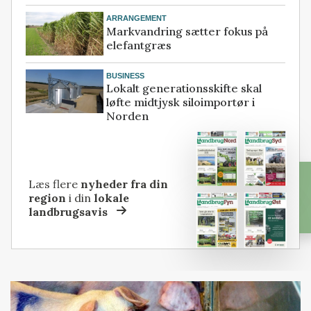
ARRANGEMENT
Markvandring sætter fokus på
elefantgræs
BUSINESS
Lokalt generationsskifte skal
løfte midtjysk siloimportør i
Norden
Læs flere
nyheder fra din
region
i din
lokale
landbrugsavis