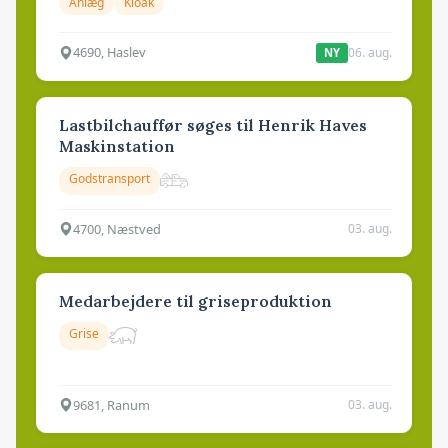
Anlæg
Kloak
4690, Haslev
06. aug.
NY
Lastbilchauffør søges til Henrik Haves
Maskinstation
Godstransport
4700, Næstved
03. aug.
Medarbejdere til griseproduktion
Grise
9681, Ranum
03. aug.