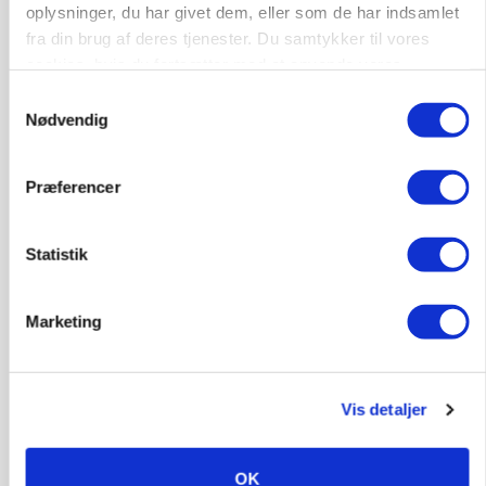
oplysninger, du har givet dem, eller som de har indsamlet
fra din brug af deres tjenester. Du samtykker til vores
cookies, hvis du fortsætter med at anvende vores
hjemmeside.
Samtykkevalg
Nødvendig
Præferencer
POLITIK
Statistik
»Nu stopper I«: Landbrugsdebattør og
protestgruppe vil demonstrere mod ny
gødskningslov
Marketing
Annonce
KVÆG
Vis detaljer
Snart kan man søge tilskud til naturprojekter
Loading...
Annonce
OK