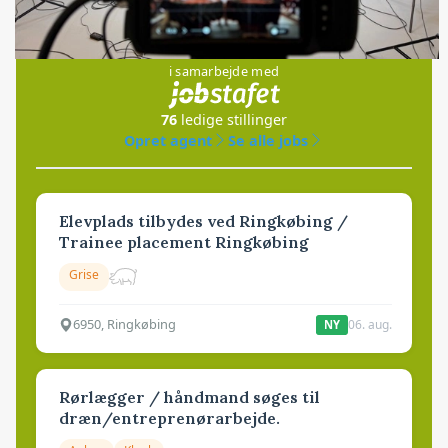
Jobs
i samarbejde med
76
ledige stillinger
Opret agent
Se alle jobs
Elevplads tilbydes ved Ringkøbing /
Trainee placement Ringkøbing
Grise
6950, Ringkøbing
06. aug.
NY
Rørlægger / håndmand søges til
dræn/entreprenørarbejde.