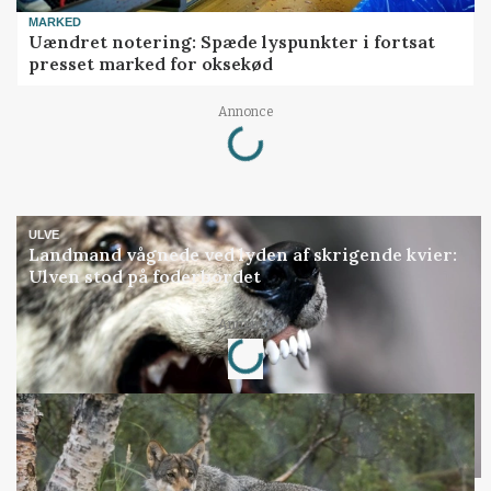
MARKED
Uændret notering: Spæde lyspunkter i fortsat
presset marked for oksekød
Loading...
Annonce
ULVE
Landmand vågnede ved lyden af skrigende kvier:
Ulven stod på foderbordet
Loading...
Annonce