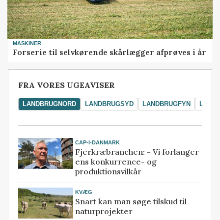
MASKINER
Forserie til selvkørende skårlægger afprøves i år
FRA VORES UGEAVISER
LANDBRUGNORD
LANDBRUGSYD
LANDBRUGFYN
LAND
CAP-I-DANMARK
Fjerkræbranchen: - Vi forlanger
ens konkurrence- og
produktionsvilkår
KVÆG
Snart kan man søge tilskud til
naturprojekter