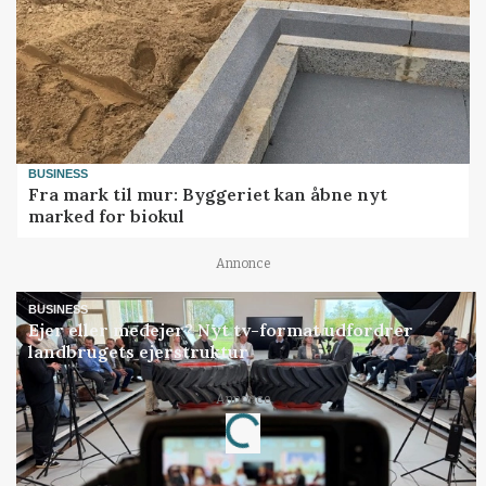
BUSINESS
Fra mark til mur: Byggeriet kan åbne nyt
marked for biokul
Annonce
BUSINESS
Ejer eller medejer? Nyt tv-format udfordrer
landbrugets ejerstruktur
Annonce
Loading...