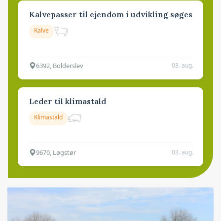
Kalvepasser til ejendom i udvikling søges
Kalve
6392, Bolderslev
03. aug.
Leder til klimastald
Klimastald
9670, Løgstør
03. aug.