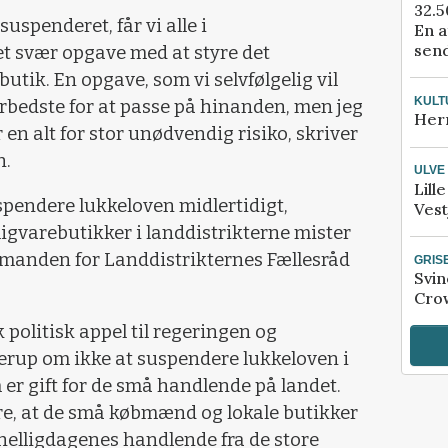
32.5
suspenderet, får vi alle i
En a
send
 svær opgave med at styre det
tik. En opgave, som vi selvfølgelig vil
KULT
erbedste for at passe på hinanden, men jeg
Her
 en alt for stor unødvendig risiko, skriver
n.
ULVE
Lill
spendere lukkeloven midlertidigt,
Vest
ligvarebutikker i landdistrikterne mister
rmanden for Landdistrikternes Fællesråd
GRIS
Svin
Crow
 politisk appel til regeringen og
erup om ikke at suspendere lukkeloven i
m er gift for de små handlende på landet.
re, at de små købmænd og lokale butikker
 helligdagenes handlende fra de store