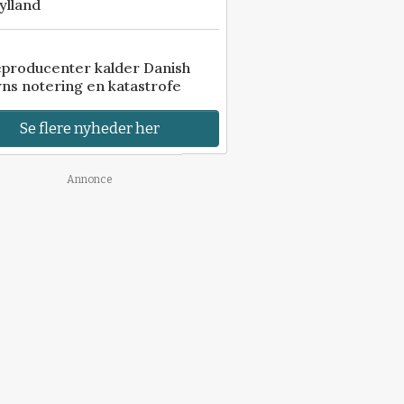
ylland
eproducenter kalder Danish
ns notering en katastrofe
Se flere nyheder her
Annonce