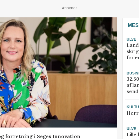
Annonce
MES
ULVE
Land
skrig
fode
BUSIN
32.50
af la
sende
KULT
Herr
ULVE
Lille
og forretning i Seges Innovation