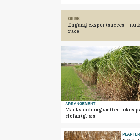
GRISE
Engang eksportsucces – nu k
race
ARRANGEMENT
Markvandring sætter fokus p
elefantgræs
PLANTE