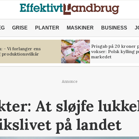
ÆG
GRISE
PLANTER
MASKINER
BUSINESS
J
Prisgab på 20 kroner p
 - Vi forlanger ens
vokser: Polsk kylling 
 produktionsvilkår
markedet
Annonce
ter: At sløjfe lukk
ikslivet på landet