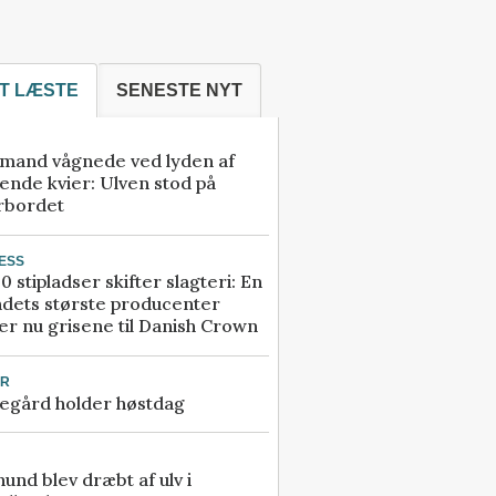
T LÆSTE
SENESTE NYT
mand vågnede ved lyden af
ende kvier: Ulven stod på
rbordet
ESS
0 stipladser skifter slagteri: En
ndets største producenter
r nu grisene til Danish Crown
UR
egård holder høstdag
 hund blev dræbt af ulv i