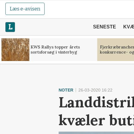
Læs e-avisen
SENESTE
KV
KWS Rallys topper årets
Fjerkræbranchen:
sortsforsøg i vinterbyg
konkurrence- og
NOTER
26-03-2020 16:22
Landdistrik
kvæler but