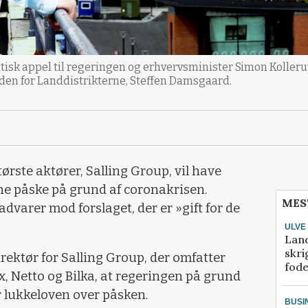
litisk appel til regeringen og erhvervsminister Simon Kolle
nden for Landdistrikterne, Steffen Damsgaard.
ørste aktører, Salling Group, vil have
e påske på grund af coronakrisen.
MES
dvarer mod forslaget, der er »gift for de
ULVE
Lan
skri
rektør for Salling Group, der omfatter
fod
, Netto og Bilka, at regeringen på grund
r lukkeloven over påsken.
BUSI