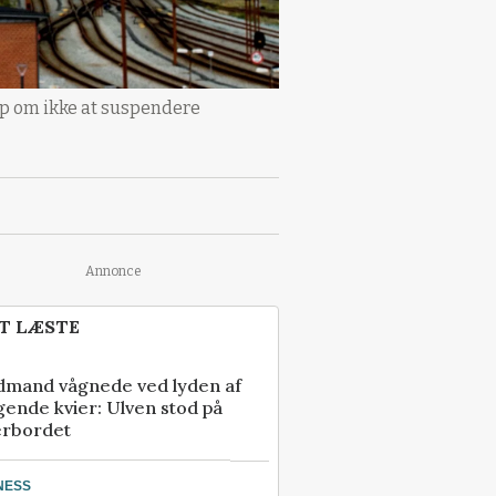
rup om ikke at suspendere
Annonce
T LÆSTE
dmand vågnede ved lyden af
gende kvier: Ulven stod på
erbordet
NESS