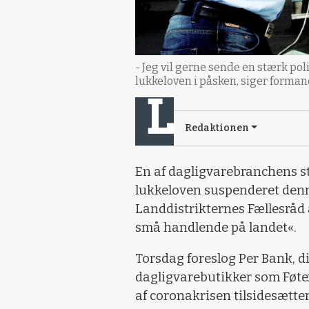
- Jeg vil gerne sende en stærk po
lukkeloven i påsken, siger forma
Redaktionen
En af dagligvarebranchens st
lukkeloven suspenderet denn
Landdistrikternes Fællesråd a
små handlende på landet«.
Torsdag foreslog Per Bank, di
dagligvarebutikker som Føtex
af coronakrisen tilsidesætte