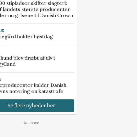
00 stipladser skifter slagteri:
f landets største producenter
er nu grisene til Danish Crown
UR
regård holder høstdag
e hund blev dræbt af ulv i
jylland
E
eproducenter kalder Danish
ns notering en katastrofe
Se flere nyheder her
Annonce