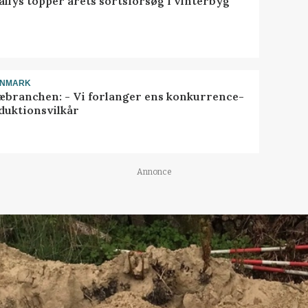
llys topper årets sortsforsøg i vinterbyg
ANMARK
æbranchen: - Vi forlanger ens konkurrence-
duktionsvilkår
Annonce