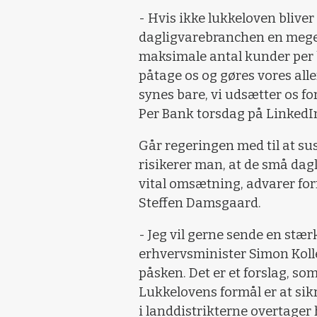
- Hvis ikke lukkeloven bliver 
dagligvarebranchen en meget
maksimale antal kunder per bu
påtage os og gøres vores all
synes bare, vi udsætter os for
Per Bank torsdag på LinkedI
Går regeringen med til at su
risikerer man, at de små dag
vital omsætning, advarer fo
Steffen Damsgaard.
- Jeg vil gerne sende en stærk
erhvervsminister Simon Koll
påsken. Det er et forslag, so
Lukkelovens formål er at sik
i landdistrikterne overtager