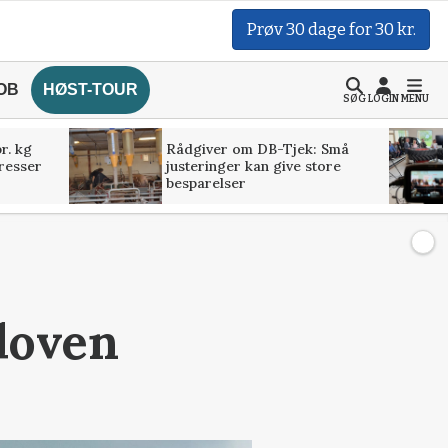
Prøv 30 dage for 30 kr.
OB
HØST-TOUR
SØG
LOGIN
MENU
r. kg
Rådgiver om DB-Tjek: Små
presser
justeringer kan give store
besparelser
eloven