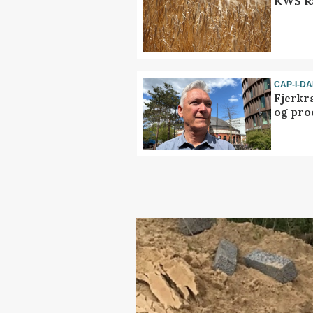
KWS Ra
CAP-I-D
Fjerkr
og pro