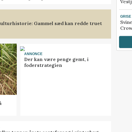
Vestj
GRISE
Svin
ulturhistorie: Gammel sæd kan redde truet
Crow
ANNONCE
Der kan være penge gemt, i
foderstrategien
å
R