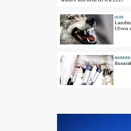
ULVE
Landma
Ulven 
MARKED
Russis