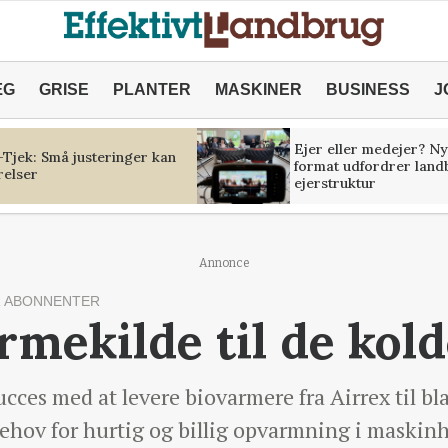
ÆG
GRISE
PLANTER
MASKINER
BUSINESS
J
Ejer eller medejer? Ny
Tjek: Små justeringer kan
format udfordrer land
relser
ejerstruktur
Annonce
 ABONNENTER
rmekilde til de kol
cces med at levere biovarmere fra Airrex til 
behov for hurtig og billig opvarmning i maskin