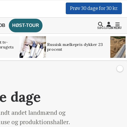
Prøv 30 dage for 30 kr.
OB
HØST-TOUR
SØG
LOGIN
MENU
t tv-
Russisk mælkepris dykker 23
brugets
procent
de dage
blandt andet landmænd og
huse og produktionshaller.