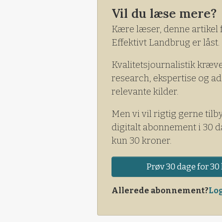
manager hos Rex Nordic A/S.
Vil du læse mere?
Kære læser, denne artikel 
Effektivt Landbrug er låst.
Kvalitetsjournalistik kræv
research, ekspertise og ad
relevante kilder.
Men vi vil rigtig gerne tilb
digitalt abonnement i 30 d
kun 30 kroner.
Prøv 30 dage for 30 
Allerede abonnement?
Log