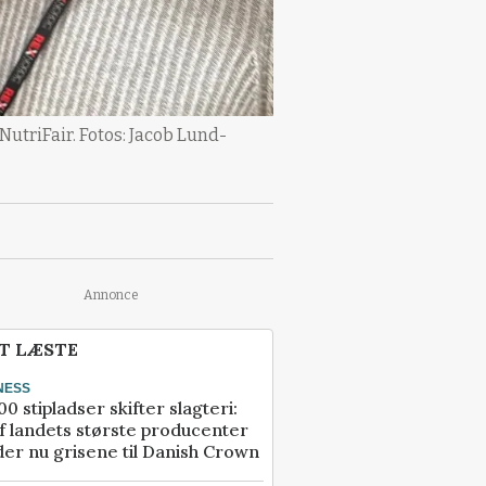
NutriFair. Fotos: Jacob Lund-
Annonce
T LÆSTE
NESS
00 stipladser skifter slagteri:
f landets største producenter
er nu grisene til Danish Crown