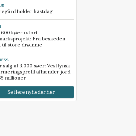
UR
regård holder høstdag
G
600 køer i stort
marksprojekt: Fra beskeden
t til store drømme
NESS
r salg af 3.000 søer: Vestfynsk
rmeringsprofil afhænder jord
85 millioner
Se flere nyheder her