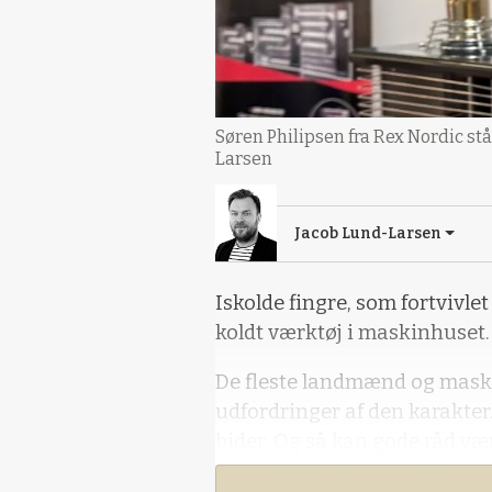
Søren Philipsen fra Rex Nordic stå
Larsen
Jacob Lund-Larsen
Iskolde fingre, som fortvivle
koldt værktøj i maskinhuset.
De fleste landmænd og maski
udfordringer af den karakter
bider. Og så kan gode råd væ
varmekilde ikke være, hvis m