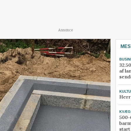
Annonce
MES
BUSIN
32.50
af la
sende
KULT
Herr
KVÆG
500-6
barm
start