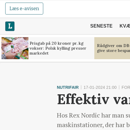
Læs e-avisen
SENESTE
KV
Prisgab på 20 kroner pr. kg
Rådgiver om DB-
vokser: Polsk kylling presser
give store bespa
markedet
NUTRIFAIR
17-01-2024 21:00
FOR
Effektiv va
Hos Rex Nordic har man su
maskinstationer, der har 