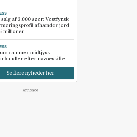
ESS
 salg af 3.000 søer: Vestfynsk
rmeringsprofil afhænder jord
5 millioner
ESS
urs rammer midtjysk
inhandler efter navneskifte
Se flere nyheder her
Annonce