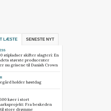
T LÆSTE
SENESTE NYT
ESS
0 stipladser skifter slagteri: En
ndets største producenter
r nu grisene til Danish Crown
UR
egård holder høstdag
00 køer i stort
arksprojekt: Fra beskeden
 til store drømme