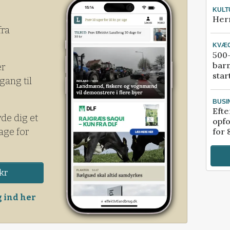
KULT
Her
fra
KVÆ
500-
bar
er
star
gang til
BUSI
Efte
yde dig et
opfo
age for
for 
kr
 ind her