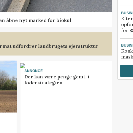
BUSIN
Efter
kan åbne nyt marked for biokul
opfo
for 8
format udfordrer landbrugets ejerstruktur
BUSIN
Konk
mask
ANNONCE
Der kan være penge gemt, i
foderstrategien
n