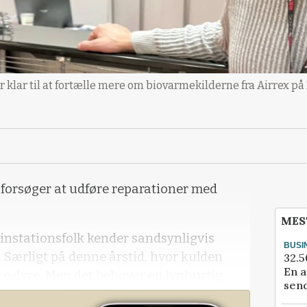
r klar til at fortælle mere om biovarmekilderne fra Airrex på 
t forsøger at udføre reparationer med
MES
nstationsfolk kender sandsynligvis
BUSI
. Særligt på denne årstid, hvor kulden
32.5
En a
re dyre. Men det behøver en lynhurtig
send
an spørger Søren Philipsen, som er sales