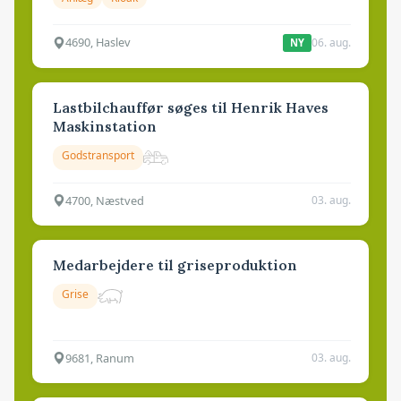
4690, Haslev
06. aug.
NY
Lastbilchauffør søges til Henrik Haves
Maskinstation
Godstransport
4700, Næstved
03. aug.
Medarbejdere til griseproduktion
Grise
9681, Ranum
03. aug.