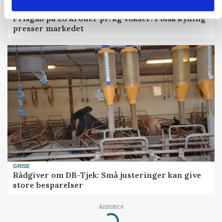
MARKEDSFOKUS
Prisgab på 20 kroner pr. kg vokser: Polsk kylling
presser markedet
GRISE
Rådgiver om DB-Tjek: Små justeringer kan give
store besparelser
Annonce
Loading...