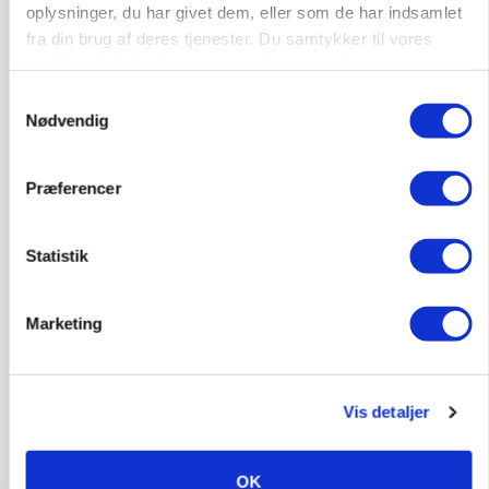
oplysninger, du har givet dem, eller som de har indsamlet
fra din brug af deres tjenester. Du samtykker til vores
cookies, hvis du fortsætter med at anvende vores
hjemmeside.
Samtykkevalg
Nødvendig
Præferencer
MARKED
Russisk mælkepris dykker 23 procent
Statistik
Marketing
Vis detaljer
OK