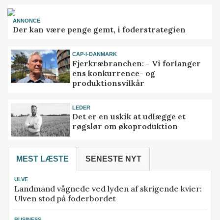
ANNONCE
Der kan være penge gemt, i foderstrategien
CAP-I-DANMARK
Fjerkræbranchen: - Vi forlanger
ens konkurrence- og
produktionsvilkår
LEDER
Det er en uskik at udlægge et
røgslør om økoproduktion
MEST LÆSTE
SENESTE NYT
ULVE
Landmand vågnede ved lyden af skrigende kvier:
Ulven stod på foderbordet
BUSINESS