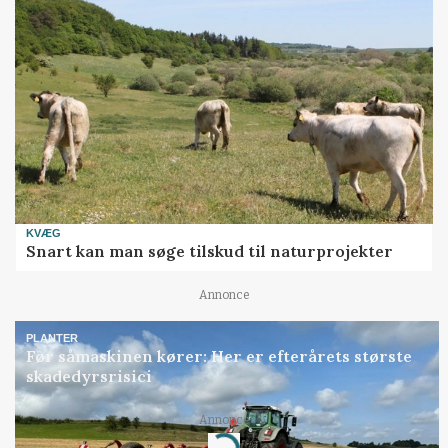
KVÆG
Snart kan man søge tilskud til naturprojekter
Annonce
PLANTER
Før såmaskinen kører: Her er efterårets største
skadedyrsrisici
Annonce