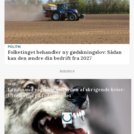
POLITIK
Folketinget behandler ny gødskningslov: Sådan
kan den ændre din bedrift fra 2027
Annonce
ULVE
Landmand vågnede ved lyden af skrigende kvier:
Ulven stod på foderbordet
Loading...
Annonce