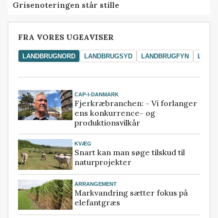
Grisenoteringen står stille
FRA VORES UGEAVISER
LANDBRUGNORD
LANDBRUGSYD
LANDBRUGFYN
LAND
CAP-I-DANMARK
Fjerkræbranchen: - Vi forlanger
ens konkurrence- og
produktionsvilkår
KVÆG
Snart kan man søge tilskud til
naturprojekter
ARRANGEMENT
Markvandring sætter fokus på
elefantgræs