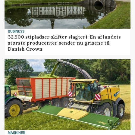
BUSINESS
32.500 stipladser skifter slagteri: En af landets
største producenter sender nu grisene til
Danish Crown
MASKINER