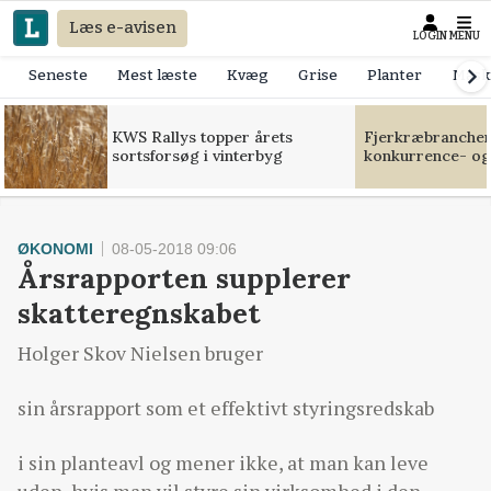
Læs e-avisen
LOGIN
MENU
Seneste
Mest læste
Kvæg
Grise
Planter
Mask
KWS Rallys topper årets
Fjerkræbranchen:
sortsforsøg i vinterbyg
konkurrence- og
ØKONOMI
08-05-2018 09:06
Årsrapporten supplerer
skatteregnskabet
Holger Skov Nielsen bruger
sin årsrapport som et effektivt styringsredskab
i sin planteavl og mener ikke, at man kan leve