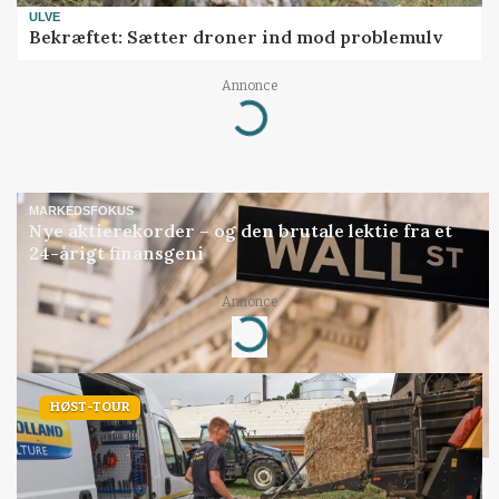
ULVE
Bekræftet: Sætter droner ind mod problemulv
Annonce
Loading...
MARKEDSFOKUS
Nye aktierekorder – og den brutale lektie fra et
24-årigt finansgeni
Annonce
Loading...
HØST-TOUR