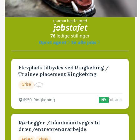
Jobs
i samarbejde med
76
ledige stillinger
Opret agent
Se alle jobs
Elevplads tilbydes ved Ringkøbing /
Trainee placement Ringkøbing
Grise
6950, Ringkøbing
06. aug.
NY
Rørlægger / håndmand søges til
dræn/entreprenørarbejde.
Anlæg
Kloak