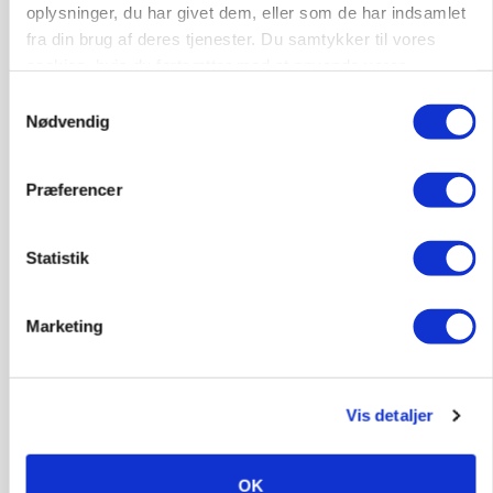
oplysninger, du har givet dem, eller som de har indsamlet
fra din brug af deres tjenester. Du samtykker til vores
cookies, hvis du fortsætter med at anvende vores
hjemmeside.
PLANTER
Samtykkevalg
På døgnvagt i høsten
Nødvendig
Annonce
Loading...
Præferencer
Statistik
Marketing
Vis detaljer
OK