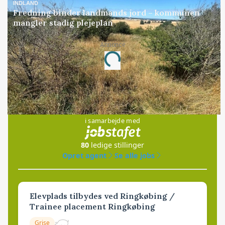
INDLAND
Fredning binder landmands jord – kommunen
mangler stadig plejeplan
Annonce
Loading...
Jobs
i samarbejde med
80
ledige stillinger
Opret agent
Se alle jobs
Elevplads tilbydes ved Ringkøbing /
Trainee placement Ringkøbing
Grise