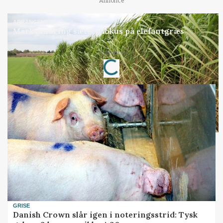
Annonce
ARRANGEMENT
Markvandring sætter fokus på elefantgræs
Annonce
Loading...
GRISE
Danish Crown slår igen i noteringsstrid: Tysk