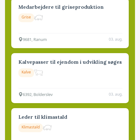
Medarbejdere til griseproduktion
Grise
9681, Ranum
03. aug.
Kalvepasser til ejendom i udvikling søges
Kalve
6392, Bolderslev
03. aug.
Leder til klimastald
Klimastald