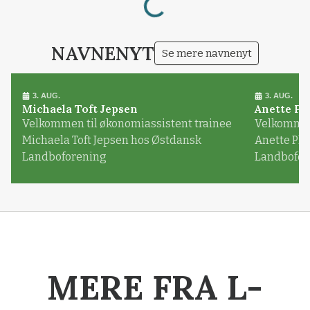
Loading...
NAVNENYT
Se mere navnenyt
3. AUG.
3. AUG.
Michaela Toft Jepsen
Anette Pl
Velkommen til økonomiassistent trainee
Velkommen 
Michaela Toft Jepsen hos Østdansk
Anette Pl
Landboforening
Landbofor
MERE FRA L-