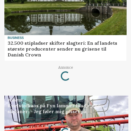
BUSINESS
32.500 stipladser skifter slagteri: En af landets
største producenter sender nu grisene til
Danish Crown
Annonce
Loading...
PLANTER
Kvælstofkaos på Fyn lammer landmænds
såplaner: - Jeg føler mig pisset på
Annonce