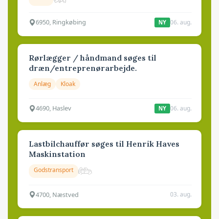
6950, Ringkøbing
06. aug.
NY
Rørlægger / håndmand søges til
dræn/entreprenørarbejde.
Anlæg
Kloak
4690, Haslev
06. aug.
NY
Lastbilchauffør søges til Henrik Haves
Maskinstation
Godstransport
4700, Næstved
03. aug.