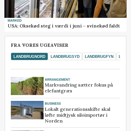
MARKED
USA: Oksekød steg i værdi i juni – svinekød faldt
FRA VORES UGEAVISER
LANDBRUGNORD
LANDBRUGSYD
LANDBRUGFYN
LAND
ARRANGEMENT
Markvandring sætter fokus på
elefantgræs
BUSINESS
Lokalt generationsskifte skal
løfte midtjysk siloimportør i
Norden