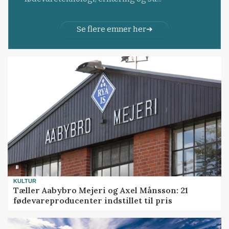
Se flere emner her
KULTUR
Tæller Aabybro Mejeri og Axel Månsson: 21
fødevareproducenter indstillet til pris