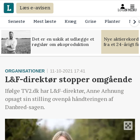
Læs e-avisen
LOGIN
MENU
Seneste
Mest læste
Kvæg
Grise
Planter
Mask
Det er en uskik at udlægge et
Nye aktierekorde
røgslør om økoproduktion
fra et 24-årigt f
ORGANISATIONER
11-10-2021 17:41
L&F-direktør stopper omgående
Ifølge TV2.dk har L&F-direktør, Anne Arhnung
opsagt sin stilling ovenpå håndteringen af
Danbred-sagen.