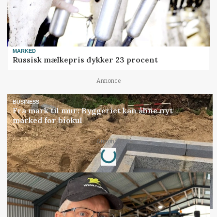
MARKED
Russisk mælkepris dykker 23 procent
Annonce
BUSINESS
Fra mark til mur: Byggeriet kan åbne nyt
marked for biokul
Loading...
Annonce