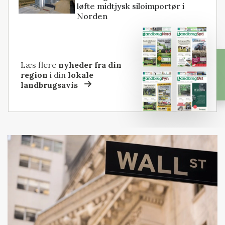
løfte midtjysk siloimportør i
Norden
Læs flere
nyheder fra din
region
i din
lokale
landbrugsavis