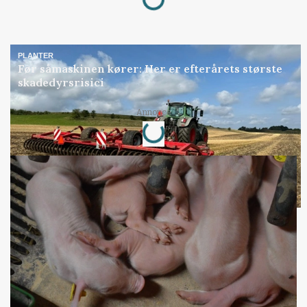
PLANTER
Før såmaskinen kører: Her er efterårets største
skadedyrsrisici
Loading...
Annonce