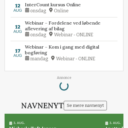
InterCount kursus Online
12
AUG
onsdag
Online
Webinar – Fordelene ved løbende
12
aflevering af bilag
AUG
onsdag
Webinar - ONLINE
Webinar – Kom i gang med digital
17
bogføring
AUG
mandag
Webinar - ONLINE
Loading...
Annonce
NAVNENYT
Se mere navnenyt
3. AUG.
3. AUG.