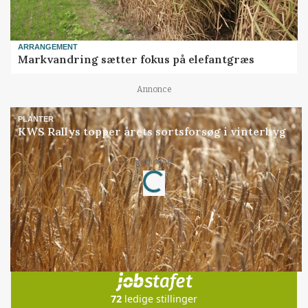
ARRANGEMENT
Markvandring sætter fokus på elefantgræs
Annonce
PLANTER
KWS Rallys topper årets sortsforsøg i vinterbyg
Annonce
Loading...
Jobs
i samarbejde med
72
ledige stillinger