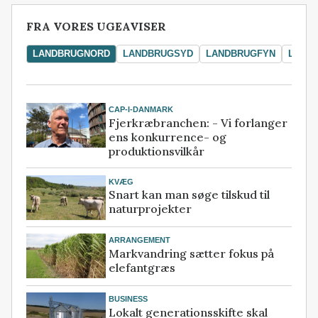
FRA VORES UGEAVISER
LANDBRUGNORD
LANDBRUGSYD
LANDBRUGFYN
LAND
CAP-I-DANMARK
Fjerkræbranchen: - Vi forlanger
ens konkurrence- og
produktionsvilkår
KVÆG
Snart kan man søge tilskud til
naturprojekter
ARRANGEMENT
Markvandring sætter fokus på
elefantgræs
BUSINESS
Lokalt generationsskifte skal