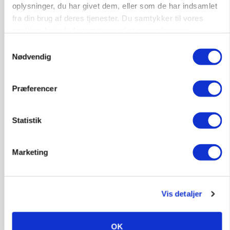
oplysninger, du har givet dem, eller som de har indsamlet
fra din brug af deres tjenester. Du samtykker til vores
cookies, hvis du fortsætter med at anvende vores
hjemmeside.
Samtykkevalg
Nødvendig
Præferencer
MARKEDSFOKUS
Statistik
Prisgab på 20 kroner pr. kg vokser: Polsk kylling
presser markedet
Loading...
Marketing
Annonce
Vis detaljer
OK