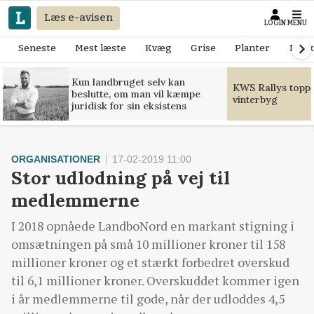
Læs e-avisen
LOGIN
MENU
Seneste
Mest læste
Kvæg
Grise
Planter
Mask
Kun landbruget selv kan
KWS Rallys toppe
beslutte, om man vil kæmpe
vinterbyg
juridisk for sin eksistens
ORGANISATIONER
17-02-2019 11:00
Stor udlodning på vej til
medlemmerne
I 2018 opnåede LandboNord en markant stigning i
omsætningen på små 10 millioner kroner til 158
millioner kroner og et stærkt forbedret overskud
til 6,1 millioner kroner. Overskuddet kommer igen
i år medlemmerne til gode, når der udloddes 4,5