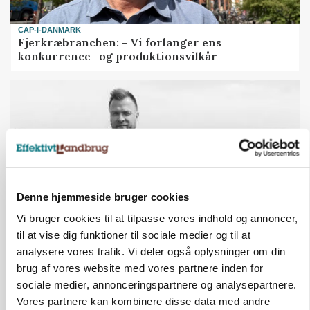
CAP-I-DANMARK
Fjerkræbranchen: - Vi forlanger ens
konkurrence- og produktionsvilkår
Denne hjemmeside bruger cookies
Vi bruger cookies til at tilpasse vores indhold og annoncer,
til at vise dig funktioner til sociale medier og til at
LEDER
analysere vores trafik. Vi deler også oplysninger om din
Kun landbruget selv kan beslutte, om man vil
brug af vores website med vores partnere inden for
kæmpe juridisk for sin eksistens
sociale medier, annonceringspartnere og analysepartnere.
Vores partnere kan kombinere disse data med andre