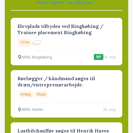
Opret agent
Se alle jobs
Elevplads tilbydes ved Ringkøbing /
Trainee placement Ringkøbing
Grise
6950, Ringkøbing
06. aug.
NY
Rørlægger / håndmand søges til
dræn/entreprenørarbejde.
Anlæg
Kloak
4690, Haslev
06. aug.
Lastbilchauffør søges til Henrik Haves