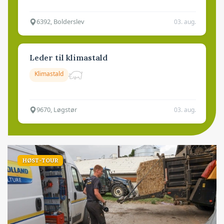
6392, Bolderslev
03. aug.
Leder til klimastald
Klimastald
9670, Løgstør
03. aug.
HØST-TOUR