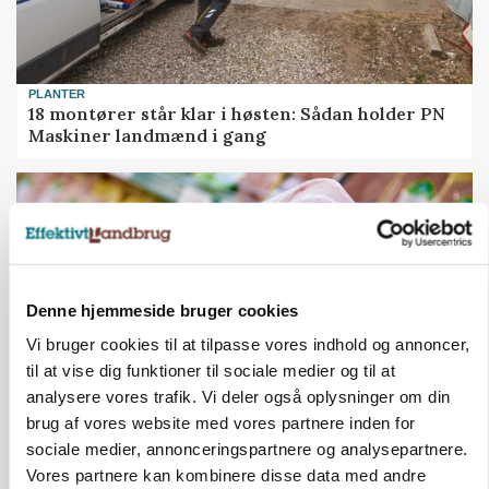
PLANTER
18 montører står klar i høsten: Sådan holder PN
Maskiner landmænd i gang
Denne hjemmeside bruger cookies
Vi bruger cookies til at tilpasse vores indhold og annoncer,
til at vise dig funktioner til sociale medier og til at
analysere vores trafik. Vi deler også oplysninger om din
brug af vores website med vores partnere inden for
MARKEDSFOKUS
sociale medier, annonceringspartnere og analysepartnere.
Prisgab på 20 kroner pr. kg vokser: Polsk kylling
Vores partnere kan kombinere disse data med andre
presser markedet