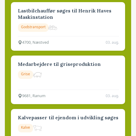
Lastbilchauffør søges til Henrik Haves
Maskinstation
Godstransport
4700, Næstved
03. aug.
Medarbejdere til griseproduktion
Grise
9681, Ranum
03. aug.
Kalvepasser til ejendom i udvikling søges
Kalve