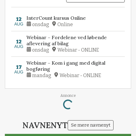
InterCount kursus Online
12
AUG
onsdag
Online
Webinar – Fordelene ved løbende
12
aflevering af bilag
AUG
onsdag
Webinar - ONLINE
Webinar – Kom i gang med digital
17
bogføring
AUG
mandag
Webinar - ONLINE
Annonce
Loading...
NAVNENYT
Se mere navnenyt