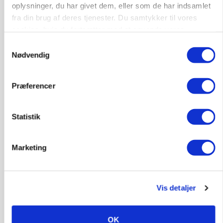
oplysninger, du har givet dem, eller som de har indsamlet
fra din brug af deres tjenester. Du samtykker til vores
cookies, hvis du fortsætter med at anvende vores
hjemmeside.
Samtykkevalg
Nødvendig
Præferencer
Statistik
GRISE
Rådgiver om DB-Tjek: Små justeringer kan give
Marketing
store besparelser
Annonce
Loading...
Vis detaljer
OK