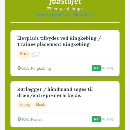
77
ledige stillinger
Opret agent
Se alle jobs
Elevplads tilbydes ved Ringkøbing /
Trainee placement Ringkøbing
Grise
6950, Ringkøbing
06. aug.
NY
Rørlægger / håndmand søges til
dræn/entreprenørarbejde.
Anlæg
Kloak
4690, Haslev
06. aug.
NY