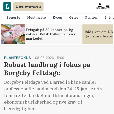
Læs e-avisen
LOGIN
MENU
Seneste
Mest læste
Kvæg
Grise
Planter
Mask
Prisgab på 20 kroner pr. kg
Rådgiver om DB-
vokser: Polsk kylling presser
give store bespa
markedet
PLANTEFOKUS
08-06-2026 15:00
Robust landbrug i fokus på
Borgeby Feltdage
Borgeby Feltdage ved Bjärred i Skåne samler
professionelle landmænd den 24.-25. juni. Årets
tema retter blikket mod klimaforandringer,
økonomisk usikkerhed og nye krav til
bæredygtighed.