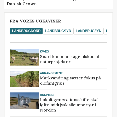
Danish Crown
FRA VORES UGEAVISER
LANDBRUGNORD
LANDBRUGSYD
LANDBRUGFYN
LAND
KVÆG
Snart kan man søge tilskud til
naturprojekter
ARRANGEMENT
Markvandring sætter fokus på
elefantgræs
BUSINESS
Lokalt generationsskifte skal
løfte midtjysk siloimportør i
Norden