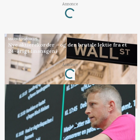
Annonce
Loading...
MARKEDSFOKUS
Nye aktierekorder – og den brutale lektie fra et
24-årigt finansgeni
Annonce
Loading...