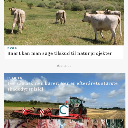
KVÆG
Snart kan man søge tilskud til naturprojekter
Annonce
PLANTER
Før såmaskinen kører: Her er efterårets største
skadedyrsrisici
Annonce
Loading...