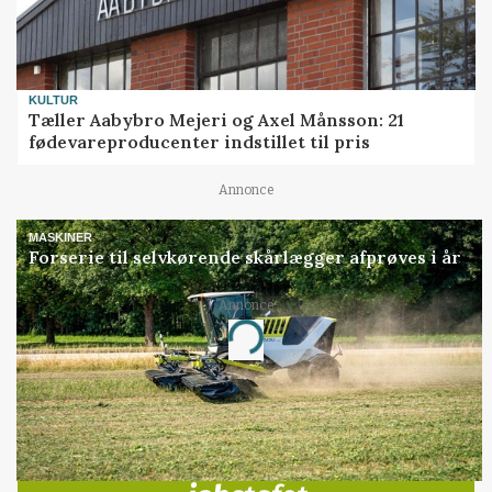
KULTUR
Tæller Aabybro Mejeri og Axel Månsson: 21
fødevareproducenter indstillet til pris
Annonce
MASKINER
Forserie til selvkørende skårlægger afprøves i år
Annonce
Loading...
Jobs
i samarbejde med