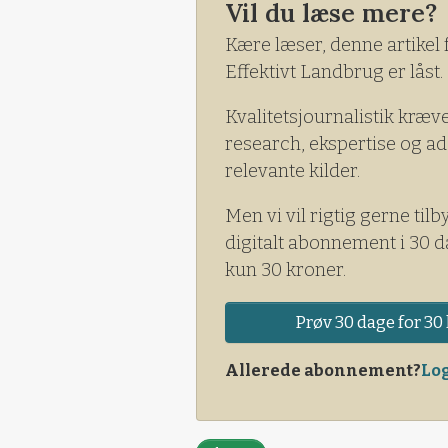
Vil du læse mere?
at den kække John Deere 637
Kære læser, denne artikel 
Effektivt Landbrug er låst.
Kvalitetsjournalistik kræv
research, ekspertise og ad
relevante kilder.
Men vi vil rigtig gerne tilb
digitalt abonnement i 30 d
kun 30 kroner.
Prøv 30 dage for 30 
Allerede abonnement?
Log