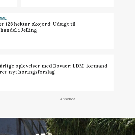
MME
r 128 hektar økojord: Udsigt til
handel i Jelling
dårlige oplevelser med Bovaer: LDM-formand
erer nyt høringsforslag
Annonce