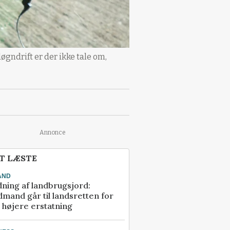
ndrift er der ikke tale om,
Annonce
T LÆSTE
AND
ning af landbrugsjord:
mand går til landsretten for
å højere erstatning