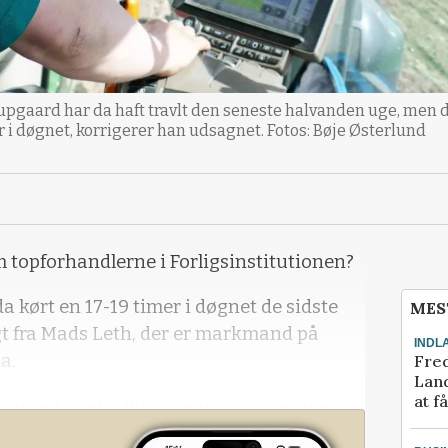
aard har da haft travlt den seneste halvanden uge, men døg
r i døgnet, korrigerer han udsagnet. Fotos: Bøje Østerlund
m topforhandlerne i Forligsinstitutionen?
da kørt en 17-19 timer i døgnet de sidste
MES
t fra Mads Leth, der er markmand på
INDL
a.
Fred
Land
at f
var det stadig lidt usikkert, om det blev
rner blev lagt i jorden. Men sikkert er det,