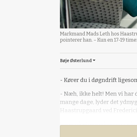
Markmand Mads Leth hos Haastrupg
pointerer han. – Kun en 17-19 time
Bøje Østerlund
- Kører du i døgndrift ligeso
- Næh, ikke helt! Men vi har 
mange dage, lyder det ydmyg
Haastrupgaard ved Frederici
Først på eftermiddagen i går 
inden for døgnet, de sidste ke