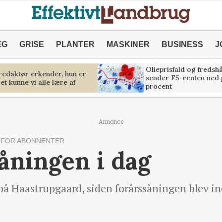
ÆG
GRISE
PLANTER
MASKINER
BUSINESS
J
Olieprisfald og fredsh
predaktør erkender, hun er
sender F5-renten ned 
et kunne vi alle lære af
procent
Annonce
FOR ABONNENTER
såningen i dag
på Haastrupgaard, siden forårssåningen blev in