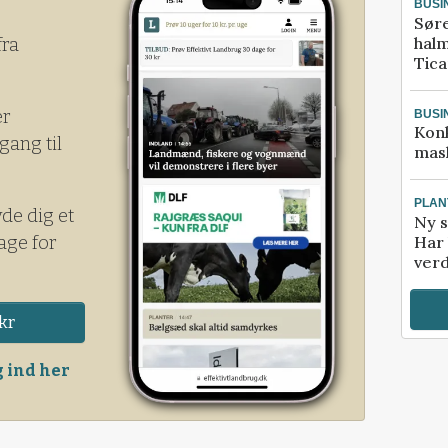
BUSI
0 R for
Sør
halm
fra
Tic
er
BUSI
Kon
gang til
mask
PLAN
yde dig et
Ny s
age for
Har 
verd
kr
 ind her