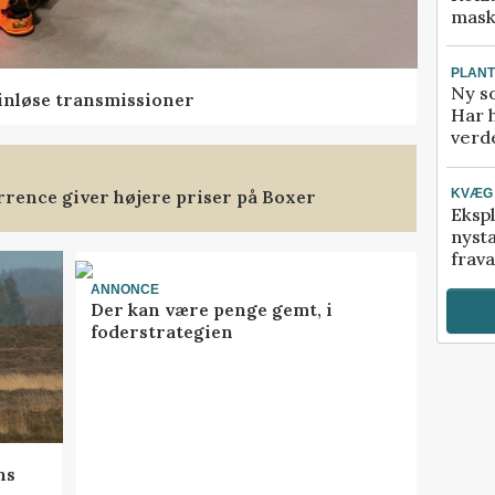
mask
PLAN
Ny so
rinløse transmissioner
Har 
verde
rence giver højere priser på Boxer
KVÆG
Ekspl
nyst
frava
ANNONCE
Der kan være penge gemt, i
foderstrategien
ns