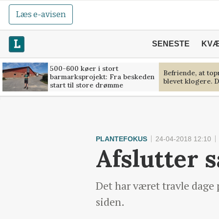
Læs e-avisen
SENESTE
KV
500-600 køer i stort
Befriende, at to
barmarksprojekt: Fra beskeden
blevet klogere. D
start til store drømme
PLANTEFOKUS
24-04-2018 12:10
Afslutter 
Det har været travle dage 
siden.