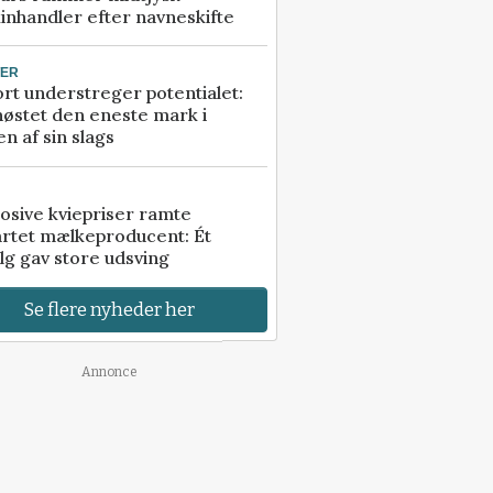
inhandler efter navneskifte
TER
rt understreger potentialet:
høstet den eneste mark i
n af sin slags
osive kviepriser ramte
artet mælkeproducent: Ét
lg gav store udsving
Se flere nyheder her
Annonce