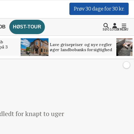
Prøv 30 dage for 30 kr.
OB
HØST-TOUR
SØG
LOGIN
MENU
åb
Lave grisepriser og nye regler
på 3
øger landbobanks forsigtighed
dledt for knapt to uger