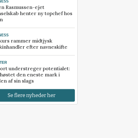
NESS
en Rasmussen-ejet
selskab henter ny topchef hos
an
NESS
kurs rammer midtjysk
inhandler efter navneskifte
TER
ort understreger potentialet:
høstet den eneste mark i
en af sin slags
Se flere nyheder her