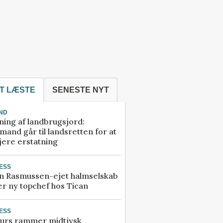
T LÆSTE
SENESTE NYT
ND
ning af landbrugsjord:
and går til landsretten for at
jere erstatning
ESS
n Rasmussen-ejet halmselskab
r ny topchef hos Tican
ESS
urs rammer midtjysk