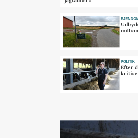
jagtadfærd
EJENDO
Udbyde
million
POLITIK
Efter 
kritis