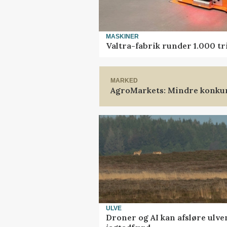
MASKINER
Valtra-fabrik runder 1.000 t
MARKED
AgroMarkets: Mindre konkur
ULVE
Droner og AI kan afsløre ulve