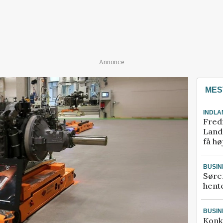
Annonce
MES
INDLA
Fred
Landm
få hø
BUSIN
Søre
hente
BUSIN
Konk