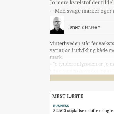
Jo mere kvælstof der tildel
– Men svage marker øger al
Jørgen P. Jensen
Vinterhveden står før vækst
variation i udvikling både m
mark.
- Jo tyndere afgrøden er, jo m
vintersæden have det for at
Vil du læse mere?
MEST LÆSTE
Kære læser, denne artikel 
Effektivt Landbrug er låst.
BUSINESS
32.500 stipladser skifter slagt