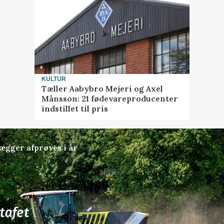
KULTUR
Tæller Aabybro Mejeri og Axel
Månsson: 21 fødevareproducenter
indstillet til pris
lægger afprøves i år
Annonce
77
ledige stillinger