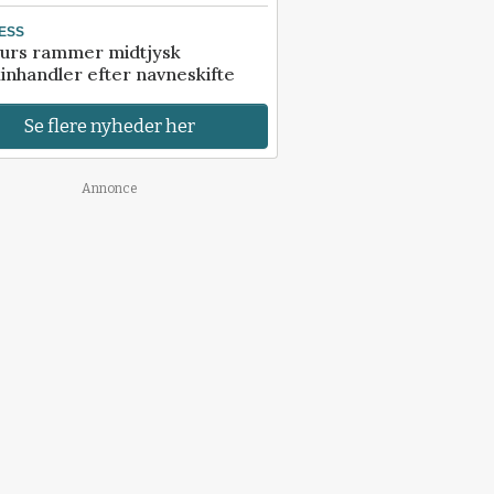
ESS
urs rammer midtjysk
inhandler efter navneskifte
Se flere nyheder her
Annonce