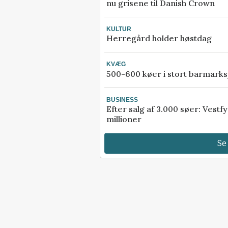
Kvalitetsjournalistik kræv
nu grisene til Danish Crown
research, ekspertise og ad
relevante kilder.
KULTUR
Herregård holder høstdag
Men vi vil rigtig gerne tilb
digitalt abonnement i 30 d
KVÆG
500-600 køer i stort barmarks
kun 30 kroner.
BUSINESS
Prøv 30 dage for 30 
Efter salg af 3.000 søer: Vest
millioner
Allerede abonnement?
Log
Se
Planter