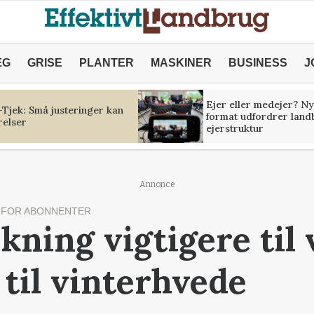
ÆG
GRISE
PLANTER
MASKINER
BUSINESS
J
Ejer eller medejer? Ny
Tjek: Små justeringer kan
format udfordrer land
relser
ejerstruktur
Annonce
FOR ABONNENTER
kning vigtigere til
 til vinterhvede