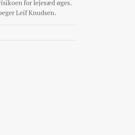
risikoen for lejesæd øges.
åpeger Leif Knudsen.