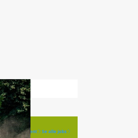
Opret agent
Se alle jobs