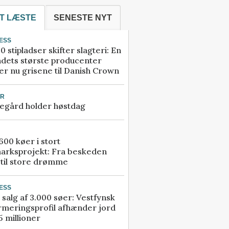
T LÆSTE
SENESTE NYT
ESS
0 stipladser skifter slagteri: En
ndets største producenter
r nu grisene til Danish Crown
UR
egård holder høstdag
00 køer i stort
arksprojekt: Fra beskeden
 til store drømme
ESS
 salg af 3.000 søer: Vestfynsk
rmeringsprofil afhænder jord
5 millioner