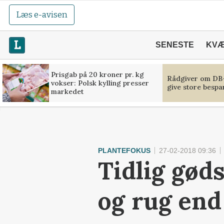
Læs e-avisen
SENESTE
KV
Prisgab på 20 kroner pr. kg
Rådgiver om DB-
vokser: Polsk kylling presser
give store bespa
markedet
PLANTEFOKUS
27-02-2018 09:36
Tidlig gøds
og rug end