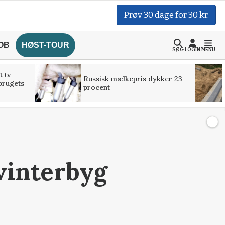
Prøv 30 dage for 30 kr.
OB
HØST-TOUR
SØG
LOGIN
MENU
t tv-
Russisk mælkepris dykker 23
brugets
procent
 vinterbyg