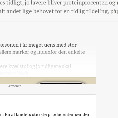
es tidligt, jo lavere bliver proteinprocenten og 
t andet lige behovet for en tidlig tildeling, p
sæsonen i år meget uens med stor
ellem marker og indenfor den enkelte
ere kvælstof og jo tidligere skal
 fremme busk
Annonce
fra
eri: En af landets største producenter sender