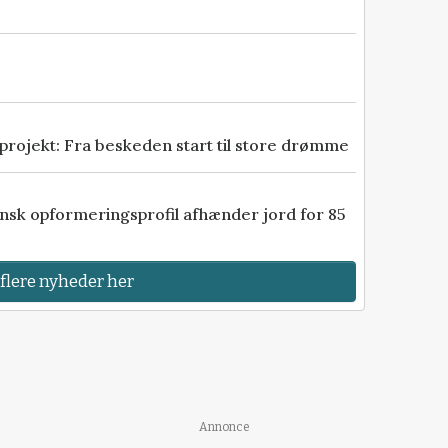
er
gang til
yde dig et
age for
projekt: Fra beskeden start til store drømme
kr
fynsk opformeringsprofil afhænder jord for 85
 ind her
 flere nyheder her
Annonce