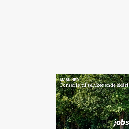
MASKINER
Forserie til selvkørende skår
Jobs
i samarbejde med