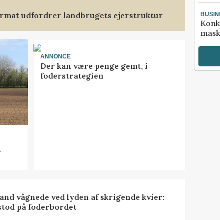
format udfordrer landbrugets ejerstruktur
BUSIN
Konk
mask
ANNONCE
Der kan være penge gemt, i
foderstrategien
n
nd vågnede ved lyden af skrigende kvier:
stod på foderbordet