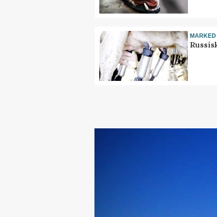
MARKED
Russis