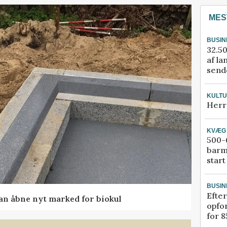
MES
BUSIN
32.50
af la
sende
KULT
Herr
KVÆG
500-6
barm
start
BUSIN
Efter
kan åbne nyt marked for biokul
opfo
for 8