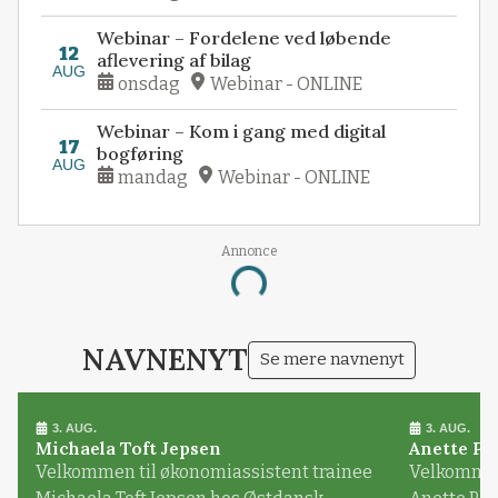
Webinar – Fordelene ved løbende
12
aflevering af bilag
AUG
onsdag
Webinar - ONLINE
Webinar – Kom i gang med digital
17
bogføring
AUG
mandag
Webinar - ONLINE
Annonce
Loading...
NAVNENYT
Se mere navnenyt
3. AUG.
3. AUG.
Michaela Toft Jepsen
Anette Pl
Velkommen til økonomiassistent trainee
Velkommen 