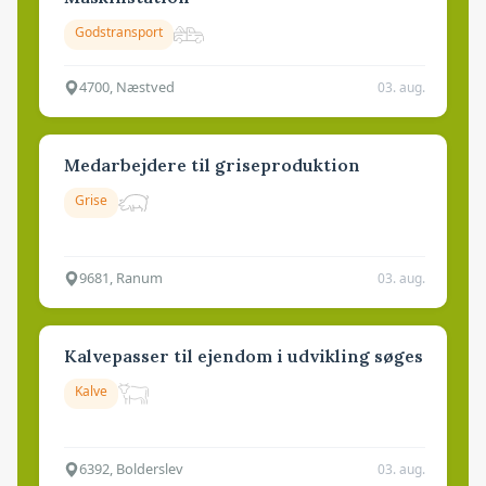
Godstransport
4700, Næstved
03. aug.
Medarbejdere til griseproduktion
Grise
9681, Ranum
03. aug.
Kalvepasser til ejendom i udvikling søges
Kalve
6392, Bolderslev
03. aug.