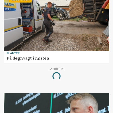
PLANTER
På døgnvagt i høsten
Annonce
Loading...