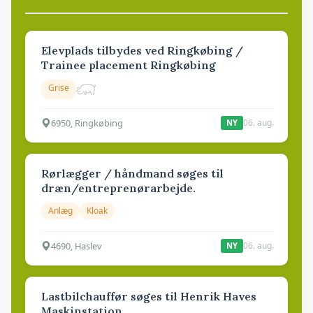
Elevplads tilbydes ved Ringkøbing /
Trainee placement Ringkøbing
Grise
6950, Ringkøbing
06. aug.
NY
Rørlægger / håndmand søges til
dræn/entreprenørarbejde.
Anlæg
Kloak
4690, Haslev
06. aug.
NY
Lastbilchauffør søges til Henrik Haves
Maskinstation