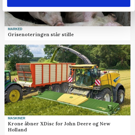
MARKED
Grisenoteringen står stille
MASKINER
Krone åbner XDisc for John Deere og New
Holland