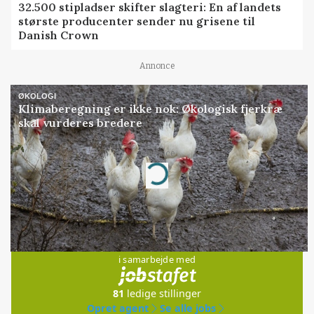
32.500 stipladser skifter slagteri: En af landets
største producenter sender nu grisene til
Danish Crown
Annonce
ØKOLOGI
Klimaberegning er ikke nok: Økologisk fjerkræ
skal vurderes bredere
Annonce
Loading...
Jobs
i samarbejde med
81
ledige stillinger
Opret agent
Se alle jobs