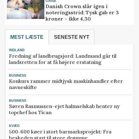
GRISE
Danish Crown slår igen i
noteringsstrid: Tysk gab er 3
kroner – ikke 4,30
MEST LÆSTE
SENESTE NYT
INDLAND
Fredning af landbrugsjord: Landmand går til
landsretten for at få højere erstatning
BUSINESS
Konkurs rammer midtjysk maskinhandler efter
navneskifte
BUSINESS
Søren Rasmussen-ejet halmselskab henter ny
topchef hos Tican
KVÆG
500-600 køer i stort barmarksprojekt: Fra
beskeden start til store drømme