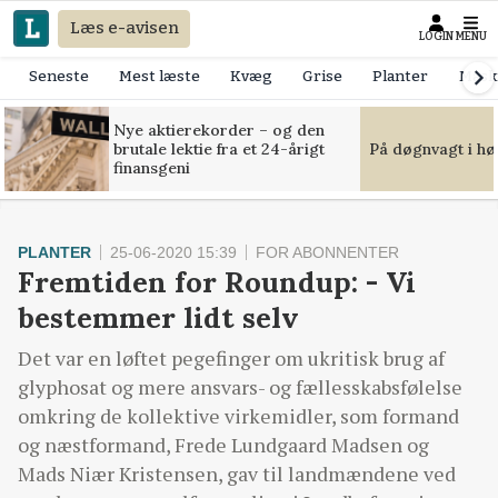
Læs e-avisen
LOGIN
MENU
Seneste
Mest læste
Kvæg
Grise
Planter
Mask
Nye aktierekorder – og den
brutale lektie fra et 24-årigt
På døgnvagt i hø
finansgeni
PLANTER
25-06-2020 15:39
FOR ABONNENTER
Fremtiden for Roundup: - Vi
bestemmer lidt selv
Det var en løftet pegefinger om ukritisk brug af
glyphosat og mere ansvars- og fællesskabsfølelse
omkring de kollektive virkemidler, som formand
og næstformand, Frede Lundgaard Madsen og
Mads Niær Kristensen, gav til landmændene ved