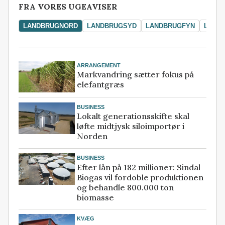
FRA VORES UGEAVISER
LANDBRUGNORD
LANDBRUGSYD
LANDBRUGFYN
LAND
ARRANGEMENT
Markvandring sætter fokus på
elefantgræs
BUSINESS
Lokalt generationsskifte skal
løfte midtjysk siloimportør i
Norden
BUSINESS
Efter lån på 182 millioner: Sindal
Biogas vil fordoble produktionen
og behandle 800.000 ton
biomasse
KVÆG