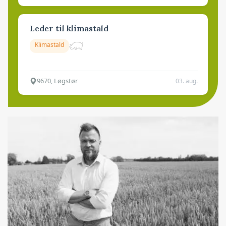
Leder til klimastald
Klimastald
9670, Løgstør
03. aug.