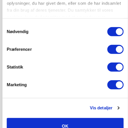
oplysninger, du har givet dem, eller som de har indsamlet
fra din brug af deres tjenester. Du samtykker til vores
cookies, hvis du fortsætter med at anvende vores
MASKINER
hjemmeside.
Forserie til selvkørende skårlægger afprøves i år
Samtykkevalg
Nødvendig
Annonce
Præferencer
ARRANGEMENT
Markvandring sætter fokus på elefantgræs
Statistik
Annonce
Loading...
Marketing
Vis detaljer
OK