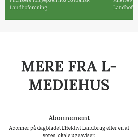
Michaela Toft Jepsen hos Østdansk
Anette Pl
Landboforening
Landbofor
MERE FRA L-
MEDIEHUS
Abonnement
Abonner på dagbladet Effektivt Landbrug eller en af
vores lokale ugeaviser.