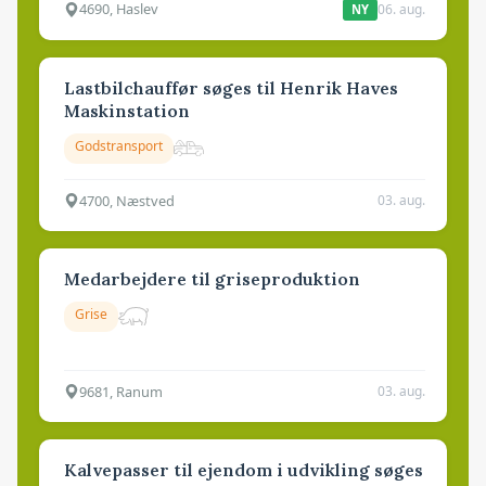
4690, Haslev
06. aug.
NY
Lastbilchauffør søges til Henrik Haves
Maskinstation
Godstransport
4700, Næstved
03. aug.
Medarbejdere til griseproduktion
Grise
9681, Ranum
03. aug.
Kalvepasser til ejendom i udvikling søges