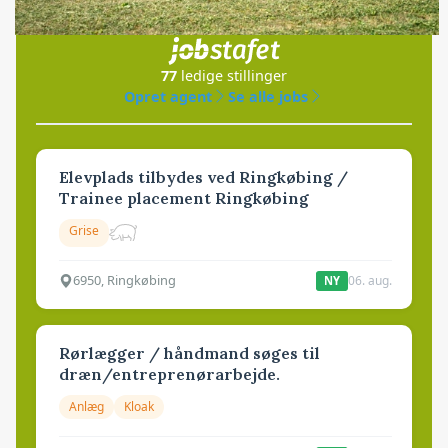
i samarbejde med
77
ledige stillinger
Opret agent
Se alle jobs
Elevplads tilbydes ved Ringkøbing /
Trainee placement Ringkøbing
Grise
6950, Ringkøbing
06. aug.
NY
Rørlægger / håndmand søges til
dræn/entreprenørarbejde.
Anlæg
Kloak