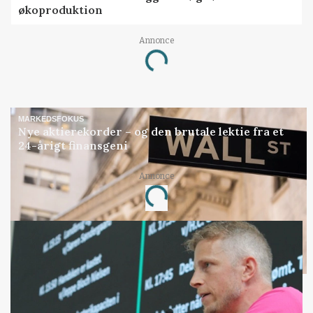
økoproduktion
Annonce
Loading...
MARKEDSFOKUS
Nye aktierekorder – og den brutale lektie fra et
24-årigt finansgeni
Annonce
Loading...