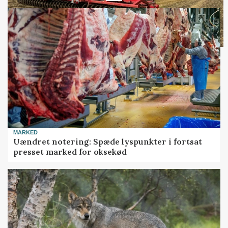
MARKED
Uændret notering: Spæde lyspunkter i fortsat
presset marked for oksekød