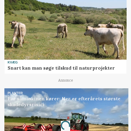
KVÆG
Snart kan man søge tilskud til naturprojekter
Annonce
PLANTER
Før såmaskinen kører: Her er efterårets største
skadedyrsrisici
Annonce
Loading...