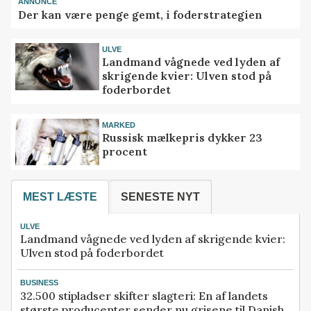
ANNONCE
Der kan være penge gemt, i foderstrategien
ULVE
Landmand vågnede ved lyden af
skrigende kvier: Ulven stod på
foderbordet
MARKED
Russisk mælkepris dykker 23
procent
MEST LÆSTE
SENESTE NYT
ULVE
Landmand vågnede ved lyden af skrigende kvier:
Ulven stod på foderbordet
BUSINESS
32.500 stipladser skifter slagteri: En af landets
største producenter sender nu grisene til Danish