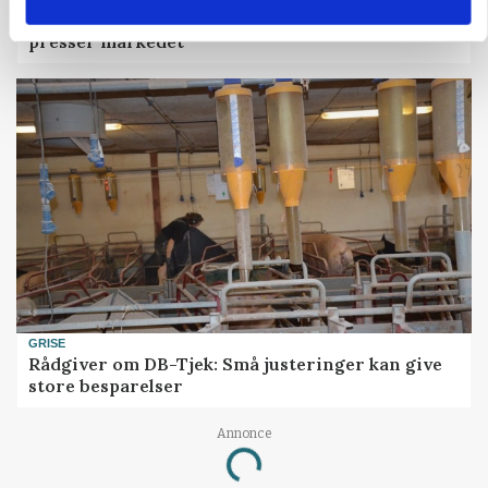
Prisgab på 20 kroner pr. kg vokser: Polsk kylling
presser markedet
GRISE
Rådgiver om DB-Tjek: Små justeringer kan give
store besparelser
Annonce
Loading...