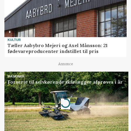
KULTUR
Tæller Aabybro Mejeri og Axel Månsson: 21
fødevareproducenter indstillet til pris
Annonce
MASKINER
Forserie til selvkørende skårlægger afprøves i år
Annonce
Loading...
Jobs