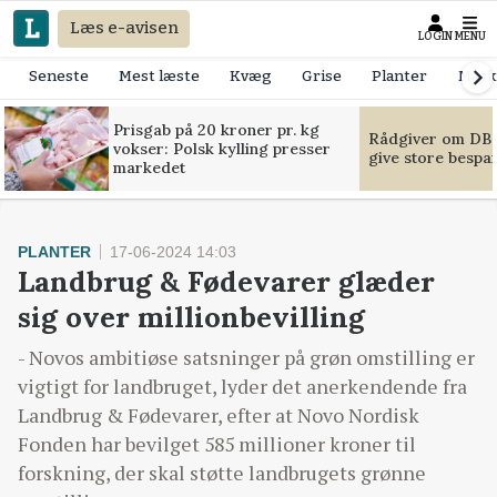
Læs e-avisen
LOGIN
MENU
Seneste
Mest læste
Kvæg
Grise
Planter
Mask
Prisgab på 20 kroner pr. kg
Rådgiver om DB-
vokser: Polsk kylling presser
give store bespa
markedet
PLANTER
17-06-2024 14:03
Landbrug & Fødevarer glæder
sig over millionbevilling
- Novos ambitiøse satsninger på grøn omstilling er
vigtigt for landbruget, lyder det anerkendende fra
Landbrug & Fødevarer, efter at Novo Nordisk
Fonden har bevilget 585 millioner kroner til
forskning, der skal støtte landbrugets grønne