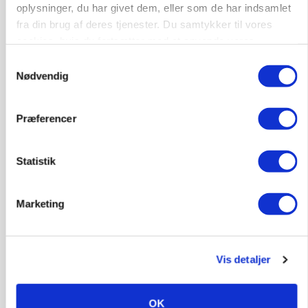
oplysninger, du har givet dem, eller som de har indsamlet
fra din brug af deres tjenester. Du samtykker til vores
cookies, hvis du fortsætter med at anvende vores
hjemmeside.
Samtykkevalg
Nødvendig
PLANTER
18 montører står klar i høsten: Sådan holder PN
Maskiner landmænd i gang
Præferencer
Statistik
Marketing
Vis detaljer
OK
MARKEDSFOKUS