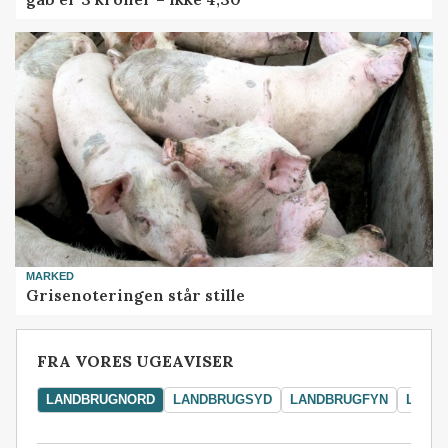
MARKED
Grisenoteringen står stille
FRA VORES UGEAVISER
LANDBRUGNORD
LANDBRUGSYD
LANDBRUGFYN
LAND