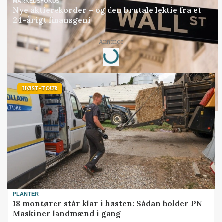
MARKEDSFOKUS
Nye aktierekorder – og den brutale lektie fra et
24-årigt finansgeni
Loading...
Annonce
HØST-TOUR
PLANTER
18 montører står klar i høsten: Sådan holder PN
Maskiner landmænd i gang