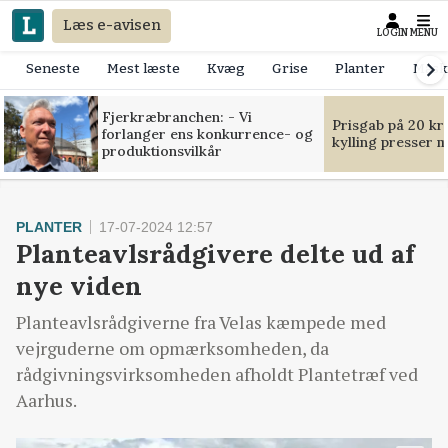
Læs e-avisen
LOGIN
MENU
Seneste
Mest læste
Kvæg
Grise
Planter
Mask
Fjerkræbranchen: - Vi
Prisgab på 20 kr
forlanger ens konkurrence- og
kylling presser 
produktionsvilkår
PLANTER
17-07-2024 12:57
Planteavlsrådgivere delte ud af
nye viden
Planteavlsrådgiverne fra Velas kæmpede med
vejrguderne om opmærksomheden, da
rådgivningsvirksomheden afholdt Plantetræf ved
Aarhus.