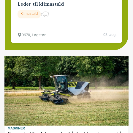
Leder til klimastald
Klimastald
9670, Løgstør
03. aug.
MASKINER