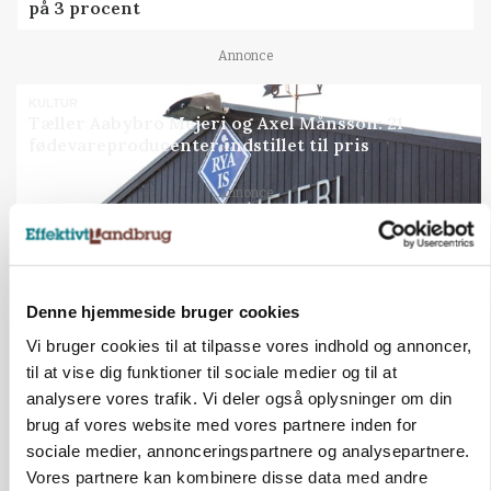
på 3 procent
Annonce
KULTUR
Tæller Aabybro Mejeri og Axel Månsson: 21
fødevareproducenter indstillet til pris
Annonce
Loading...
Jobs
Denne hjemmeside bruger cookies
Vi bruger cookies til at tilpasse vores indhold og annoncer,
i samarbejde med
til at vise dig funktioner til sociale medier og til at
analysere vores trafik. Vi deler også oplysninger om din
77
ledige stillinger
brug af vores website med vores partnere inden for
Opret agent
Se alle jobs
sociale medier, annonceringspartnere og analysepartnere.
Vores partnere kan kombinere disse data med andre