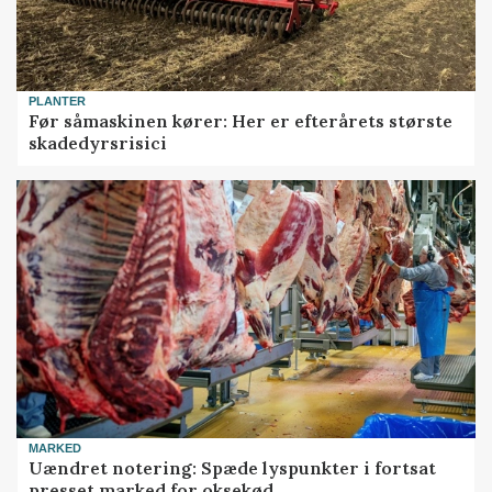
PLANTER
Før såmaskinen kører: Her er efterårets største
skadedyrsrisici
MARKED
Uændret notering: Spæde lyspunkter i fortsat
presset marked for oksekød