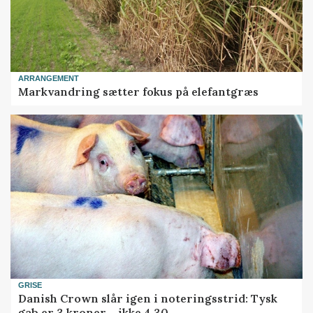
ARRANGEMENT
Markvandring sætter fokus på elefantgræs
GRISE
Danish Crown slår igen i noteringsstrid: Tysk
gab er 3 kroner – ikke 4,30