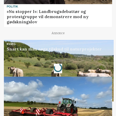
POLITIK
»Nu stopper I«: Landbrugsdebattør og
protestgruppe vil demonstrere mod ny
gødskningslov
Annonce
KVÆG
Snart kan man søge tilskud til naturprojekter
Loading...
Annonce