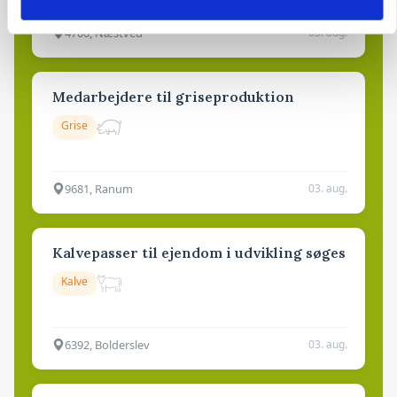
4700, Næstved
03. aug.
Medarbejdere til griseproduktion
Grise
9681, Ranum
03. aug.
Kalvepasser til ejendom i udvikling søges
Kalve
6392, Bolderslev
03. aug.