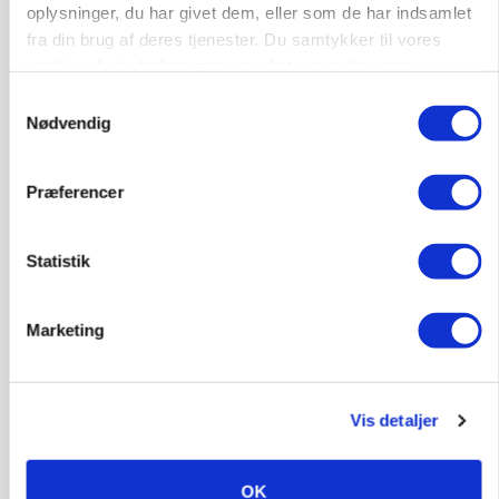
oplysninger, du har givet dem, eller som de har indsamlet
Elevplads tilbydes ved Ringkøbing /
fra din brug af deres tjenester. Du samtykker til vores
Trainee placement Ringkøbing
cookies, hvis du fortsætter med at anvende vores
Grise
hjemmeside.
Samtykkevalg
Nødvendig
6950, Ringkøbing
06. aug.
NY
Præferencer
Rørlægger / håndmand søges til
dræn/entreprenørarbejde.
Statistik
Anlæg
Kloak
Marketing
4690, Haslev
06. aug.
NY
Vis detaljer
Lastbilchauffør søges til Henrik Haves
Maskinstation
Godstransport
OK