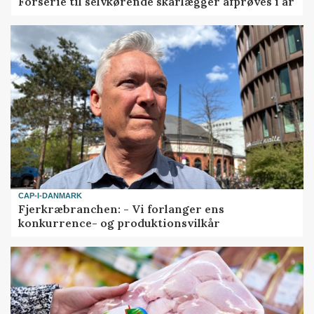
Forserie til selvkørende skårlægger afprøves i år
CAP-I-DANMARK
Fjerkræbranchen: - Vi forlanger ens
konkurrence- og produktionsvilkår