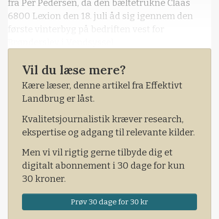
fra Per Pedersen, da den bæltetrukne Claas
6800 Lexion den 18. juli åd sig igennem den
første vinterbyg på bedriften vest for
Brønderslev i Vendsyssel.
Vil du læse mere?
Kære læser, denne artikel fra Effektivt
Landbrug er låst.
Kvalitetsjournalistik kræver research,
ekspertise og adgang til relevante kilder.
Men vi vil rigtig gerne tilbyde dig et
digitalt abonnement i 30 dage for kun
30 kroner.
Prøv 30 dage for 30 kr