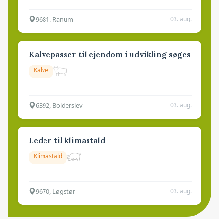
9681, Ranum
03. aug.
Kalvepasser til ejendom i udvikling søges
Kalve
6392, Bolderslev
03. aug.
Leder til klimastald
Klimastald
9670, Løgstør
03. aug.