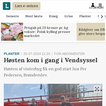
Læs e-avisen
LOGIN
MENU
Seneste
Mest læste
Kvæg
Grise
Planter
Mask
Prisgab på 20 kroner pr. kg
Rådgiver om DB-
vokser: Polsk kylling presser
give store bespa
markedet
PLANTER
25-07-2024 11:20
FOR ABONNENTER
Høsten kom i gang i Vendsyssel
Høsten af vinterbyg fik en god start hos Per
Pedersen, Brønderslev.