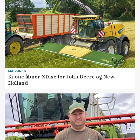
MASKINER
Krone åbner XDisc for John Deere og New
Holland