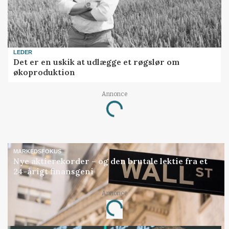
LEDER
Det er en uskik at udlægge et røgslør om
økoproduktion
Annonce
Loading...
MARKEDSFOKUS
Nye aktierekorder – og den brutale lektie fra et
24-årigt finansgeni
Annonce
Loading...