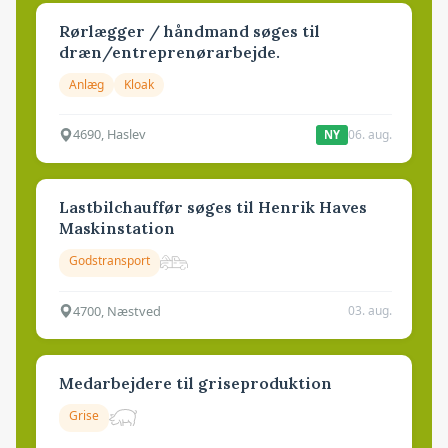
Rørlægger / håndmand søges til
dræn/entreprenørarbejde.
Anlæg
Kloak
4690, Haslev
06. aug.
NY
Lastbilchauffør søges til Henrik Haves
Maskinstation
Godstransport
4700, Næstved
03. aug.
Medarbejdere til griseproduktion
Grise