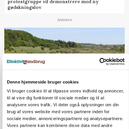
protestgruppe vil demonstrere mod ny
gødskningslov
Annonce
Denne hjemmeside bruger cookies
Vi bruger cookies til at tilpasse vores indhold og annoncer,
til at vise dig funktioner til sociale medier og til at
KVÆG
Snart kan man søge tilskud til naturprojekter
analysere vores trafik. Vi deler også oplysninger om din
brug af vores website med vores partnere inden for
Annonce
sociale medier, annonceringspartnere og analysepartnere.
Vores partnere kan kombinere disse data med andre
PLANTER