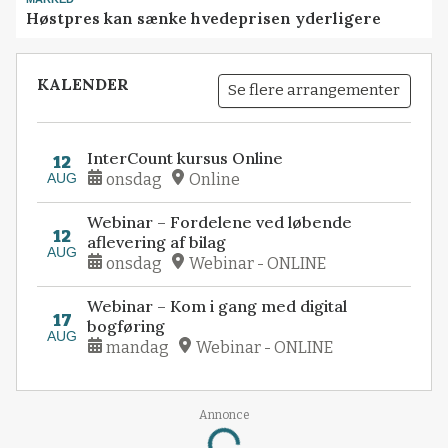
Høstpres kan sænke hvedeprisen yderligere
KALENDER
Se flere arrangementer
InterCount kursus Online
12
AUG
onsdag
Online
Webinar – Fordelene ved løbende
12
aflevering af bilag
AUG
onsdag
Webinar - ONLINE
Webinar – Kom i gang med digital
17
bogføring
AUG
mandag
Webinar - ONLINE
Annonce
Loading...