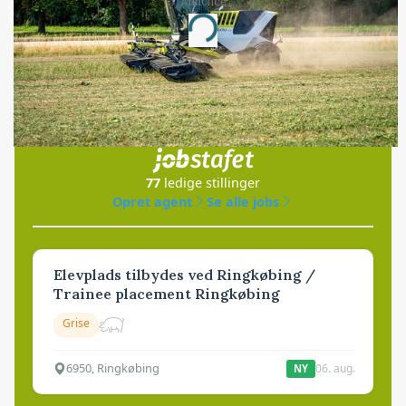
Annonce
Loading...
Jobs
i samarbejde med
77
ledige stillinger
Opret agent
Se alle jobs
Elevplads tilbydes ved Ringkøbing /
Trainee placement Ringkøbing
Grise
6950, Ringkøbing
06. aug.
NY