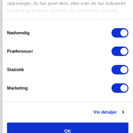
oplysninger, du har givet dem, eller som de har indsamlet
Før såmaskinen kører: Her er efterårets største
skadedyrsrisici
fra din brug af deres tjenester. Du samtykker til vores
cookies, hvis du fortsætter med at anvende vores
Annonce
hjemmeside.
Samtykkevalg
Loading...
Nødvendig
Præferencer
Statistik
Marketing
Vis detaljer
MARKED
Uændret notering: Spæde lyspunkter i fortsat
presset marked for oksekød
OK