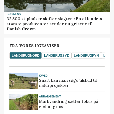
BUSINESS
32.500 stipladser skifter slagteri: En af landets
største producenter sender nu grisene til
Danish Crown
FRA VORES UGEAVISER
LANDBRUGNORD
LANDBRUGSYD
LANDBRUGFYN
LAND
KVÆG
Snart kan man søge tilskud til
naturprojekter
ARRANGEMENT
Markvandring sætter fokus på
elefantgræs