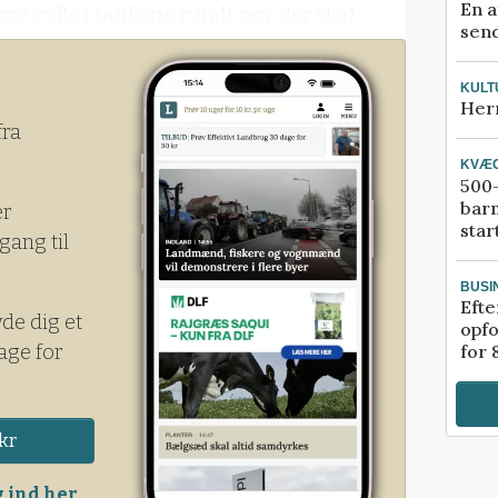
En a
asse gylle i tankene rundt om, der skal
send
Og udbringer man store mængder gylle, er
 siger Peter Hvid fra Corteva.
KULT
Her
fra
KVÆ
500-
bar
er
star
gang til
BUSI
Efte
yde dig et
opfo
age for
for 
kr
 ind her