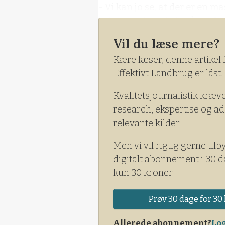
- Vi kan jo se, at der er en m
bringes ud her i efteråret. 
der jo også mere at passe på,
Vil du læse mere?
Kære læser, denne artikel 
Effektivt Landbrug er låst.
Kvalitetsjournalistik kræv
research, ekspertise og ad
relevante kilder.
Men vi vil rigtig gerne tilb
digitalt abonnement i 30 d
kun 30 kroner.
Prøv 30 dage for 30 
Allerede abonnement?
Log