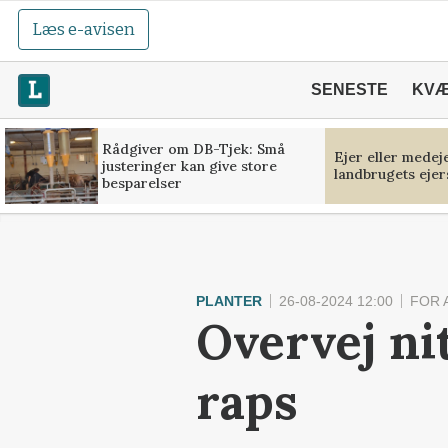
Læs e-avisen
SENESTE
KV
Rådgiver om DB-Tjek: Små
Ejer eller medej
justeringer kan give store
landbrugets ejer
besparelser
PLANTER
26-08-2024 12:00
FOR 
Overvej ni
raps