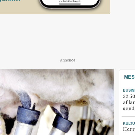
Annonce
MES
BUSIN
32.50
af la
sende
KULT
Herr