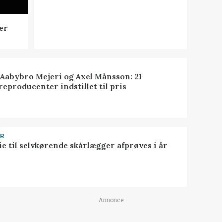
er
 Aabybro Mejeri og Axel Månsson: 21
reproducenter indstillet til pris
ER
ie til selvkørende skårlægger afprøves i år
Annonce