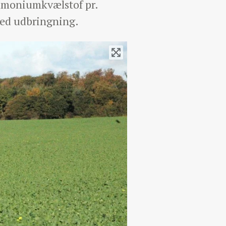
ammoniumkvælstof pr.
ved udbringning.