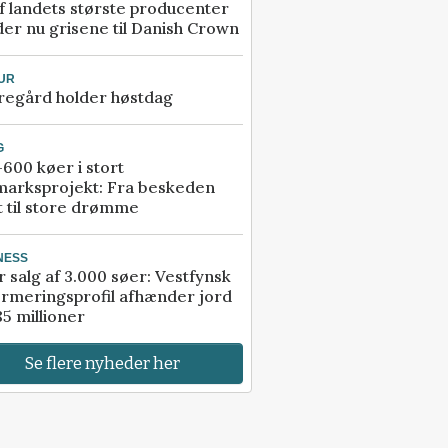
f landets største producenter
er nu grisene til Danish Crown
UR
regård holder høstdag
G
600 køer i stort
marksprojekt: Fra beskeden
t til store drømme
NESS
r salg af 3.000 søer: Vestfynsk
rmeringsprofil afhænder jord
85 millioner
Se flere nyheder her