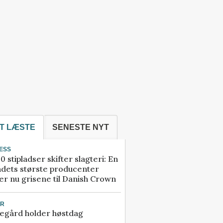
T LÆSTE
SENESTE NYT
ESS
0 stipladser skifter slagteri: En
ndets største producenter
r nu grisene til Danish Crown
UR
egård holder høstdag