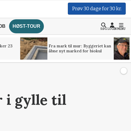
Prøv 30 dage for 30 kr.
OB
HØST-TOUR
SØG
LOGIN
MENU
ker 23
Fra mark til mur: Byggeriet kan
åbne nyt marked for biokul
 gylle til