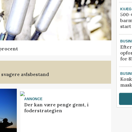
KVÆG
500-6
barm
start
BUSIN
Efter
 procent
opfo
for 8
 svagere avlsbestand
BUSIN
Konk
mask
ANNONCE
Der kan være penge gemt, i
foderstrategien