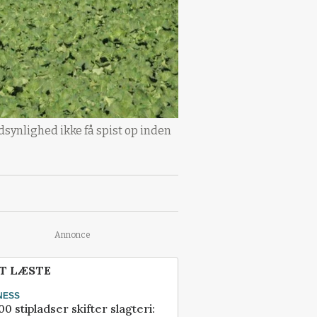
dsynlighed ikke få spist op inden
Annonce
T LÆSTE
NESS
00 stipladser skifter slagteri: