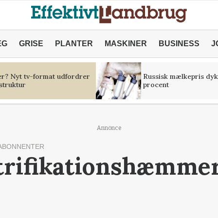
ÆG
GRISE
PLANTER
MASKINER
BUSINESS
J
er? Nyt tv-format udfordrer
Russisk mælkepris dyk
struktur
procent
Annonce
ABONNENTER
trifikationshæmmer i