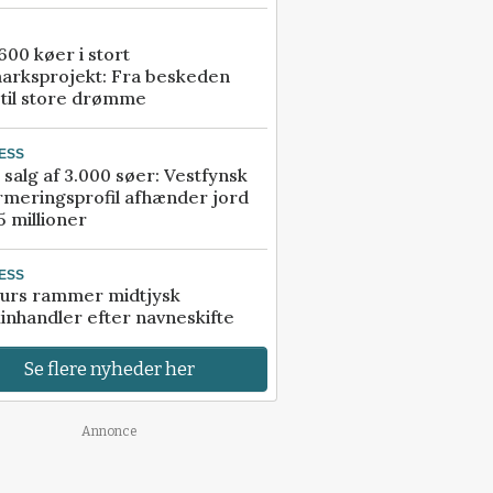
00 køer i stort
arksprojekt: Fra beskeden
 til store drømme
ESS
 salg af 3.000 søer: Vestfynsk
rmeringsprofil afhænder jord
5 millioner
ESS
urs rammer midtjysk
inhandler efter navneskifte
Se flere nyheder her
Annonce