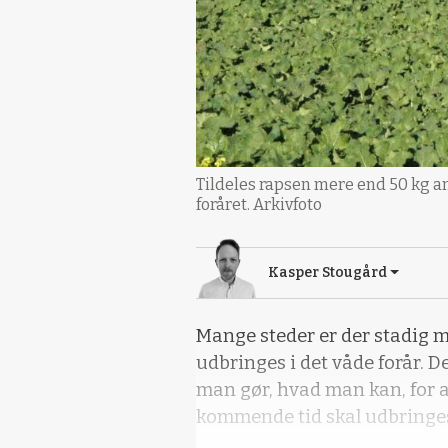
Tildeles rapsen mere end 50 kg am
foråret. Arkivfoto
Kasper Stougård
Mange steder er der stadig m
udbringes i det våde forår. D
man gør, hvad man kan, for at
kommende tid skal udbringes 