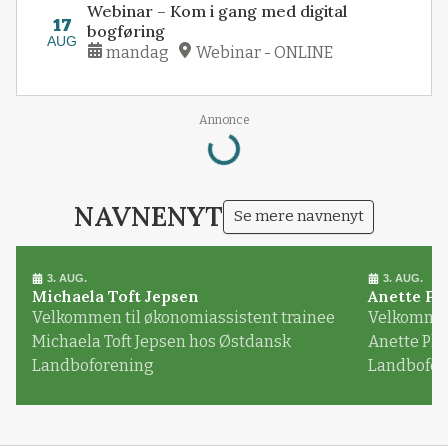
Webinar – Kom i gang med digital
17
bogføring
AUG
mandag
Webinar - ONLINE
Loading...
Annonce
NAVNENYT
Se mere navnenyt
3. AUG.
3. AUG.
Michaela Toft Jepsen
Anette Pl
Velkommen til økonomiassistent trainee
Velkommen 
Michaela Toft Jepsen hos Østdansk
Anette Pl
Landboforening
Landbofor