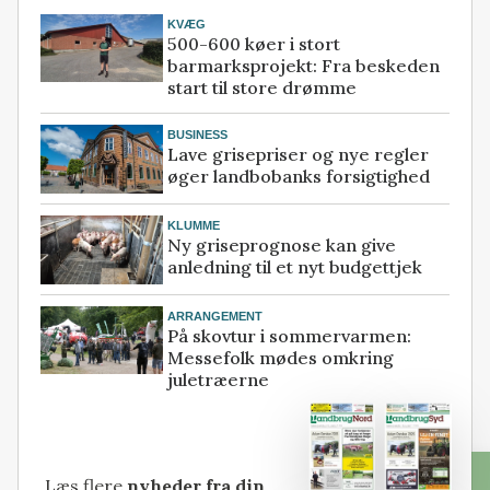
KVÆG
500-600 køer i stort
barmarksprojekt: Fra beskeden
start til store drømme
BUSINESS
Lave grisepriser og nye regler
øger landbobanks forsigtighed
KLUMME
Ny griseprognose kan give
anledning til et nyt budgettjek
ARRANGEMENT
På skovtur i sommervarmen:
Messefolk mødes omkring
juletræerne
Læs flere
nyheder fra din