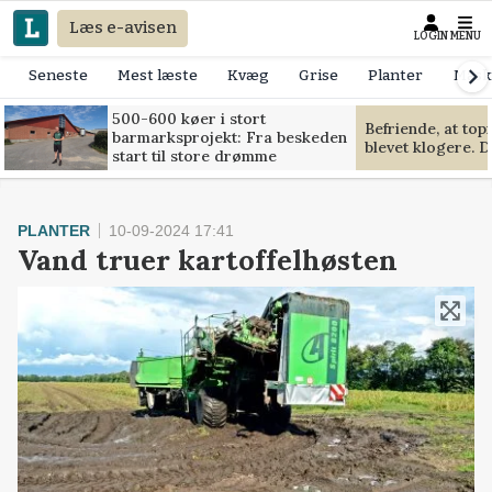
Læs e-avisen
LOGIN
MENU
Seneste
Mest læste
Kvæg
Grise
Planter
Mask
500-600 køer i stort
Befriende, at to
barmarksprojekt: Fra beskeden
blevet klogere. D
start til store drømme
PLANTER
10-09-2024 17:41
Vand truer kartoffelhøsten