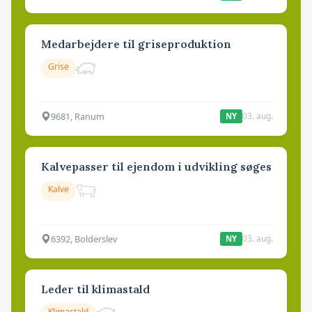
Medarbejdere til griseproduktion
Grise
9681, Ranum
03. aug.
NY
Kalvepasser til ejendom i udvikling søges
Kalve
6392, Bolderslev
03. aug.
NY
Leder til klimastald
Klimastald