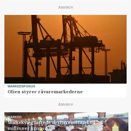
Annonce
MARKEDSFOKUS
Olien styrer råvaremarkederne
Annonce
MARKED
Malkekvæg løftede driftsresultatet til 2,8
millioner kroner