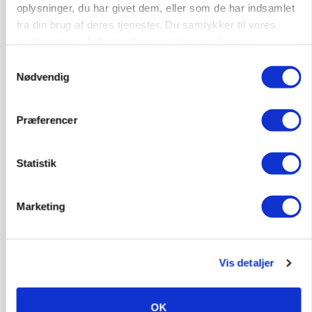
oplysninger, du har givet dem, eller som de har indsamlet
KLUMME
fra din brug af deres tjenester. Du samtykker til vores
Ny griseprognose kan give anledning til et nyt
cookies, hvis du fortsætter med at anvende vores
budgettjek
hjemmeside.
Samtykkevalg
Loading...
Nødvendig
Annonce
Præferencer
Statistik
Marketing
Vis detaljer
BUSINESS
Grambogård får oksekød på menuen hos
OK