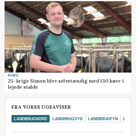
KVÆG
25-årige Simon blev selvstændig med 130 køer i
lejede stalde
FRA VORES UGEAVISER
LANDBRUGNORD
LANDBRUGSYD
LANDBRUGFYN
LAND