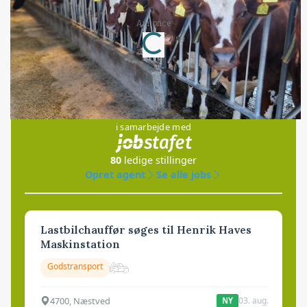
Annonce
Loading...
Jobs
i samarbejde med
80
ledige stillinger
Opret agent
Se alle jobs
Lastbilchauffør søges til Henrik Haves
Maskinstation
Godstransport
4700, Næstved
03. aug.
NY