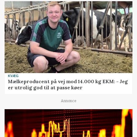
KVÆG
Mælkeproducent på vej mod 14.000 kg EKM: - Jeg
er utrolig god til at passe køer
Annonce