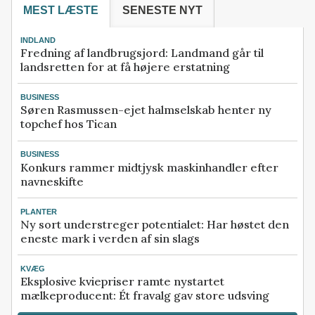
MEST LÆSTE
SENESTE NYT
INDLAND
Fredning af landbrugsjord: Landmand går til
landsretten for at få højere erstatning
BUSINESS
Søren Rasmussen-ejet halmselskab henter ny
topchef hos Tican
BUSINESS
Konkurs rammer midtjysk maskinhandler efter
navneskifte
PLANTER
Ny sort understreger potentialet: Har høstet den
eneste mark i verden af sin slags
KVÆG
Eksplosive kviepriser ramte nystartet
mælkeproducent: Ét fravalg gav store udsving