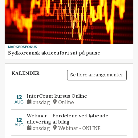
MARKEDSFOKUS
Sydkoreansk aktieeufori sat på pause
KALENDER
Se flere arrangementer
InterCount kursus Online
12
AUG
onsdag
Online
Webinar – Fordelene ved løbende
12
aflevering af bilag
AUG
onsdag
Webinar - ONLINE