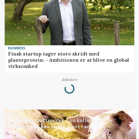
BUSINESS
Finsk startup tager store skridt med
planteprotein: - Ambitionen er at blive en global
virksomhed
Loading...
Annonce
GRISE
Engang eksportsucces – nu kulturhistorie:
Gammel sæd kan redde truet race