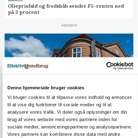
MARKED
Olieprisfald og fredshåb sender F5-renten ned
på 3 procent
Annonce
Denne hjemmeside bruger cookies
Vi bruger cookies til at tilpasse vores indhold og annoncer,
til at vise dig funktioner til sociale medier og til at
BUSINESS
analysere vores trafik. Vi deler også oplysninger om din
Lave grisepriser og nye regler øger landbobanks
brug af vores website med vores partnere inden for
forsigtighed
sociale medier, annonceringspartnere og analysepartnere.
Vores partnere kan kombinere disse data med andre
Annonce