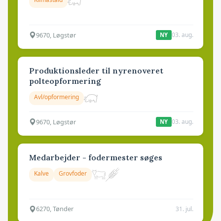
9670, Løgstør
03. aug.
NY
Produktionsleder til nyrenoveret
polteopformering
Avl/opformering
9670, Løgstør
03. aug.
NY
Medarbejder - fodermester søges
Kalve
Grovfoder
6270, Tønder
31. jul.