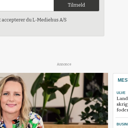
Tilmeld
t accepterer du L-Mediehus A/S
Annonce
MES
ULVE
Land
skrig
fode
BUSIN