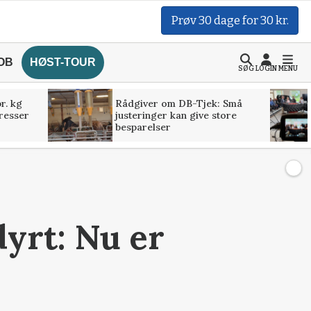
Prøv 30 dage for 30 kr.
OB
HØST-TOUR
SØG
LOGIN
MENU
r. kg
Rådgiver om DB-Tjek: Små
presser
justeringer kan give store
besparelser
yrt: Nu er