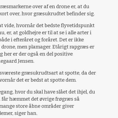
øgræsmarkerne over af en drone er, at du
kort over, hvor græsukrudtet befinder sig.
t vide, hvornår det bedste flyvetidspunkt
, er, at goldhejre er til at se i alle arter i
åde i efteråret og foråret. Det er ikke
ra drone, men plamager. Etårigt rapgræs er
g her er der også en del positive
adegaard Jensen.
sværeste græsukrudtsart at spotte, da der
vornår det er bedst at spotte dem.
gang, hvor du skal have slået det ihjel, du
u får hæmmet det øvrige frøgræs så
r mange store åbne områder giver
lemer, siger han.