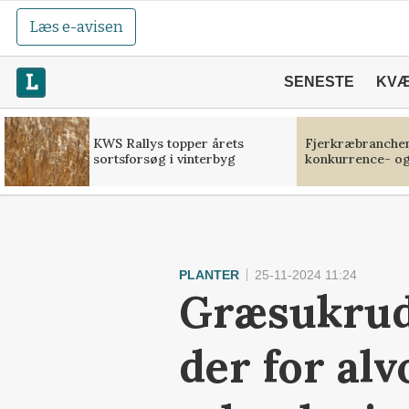
Læs e-avisen
SENESTE
KV
KWS Rallys topper årets
Fjerkræbranchen:
sortsforsøg i vinterbyg
konkurrence- og
PLANTER
25-11-2024 11:24
Græsukrudt
der for al