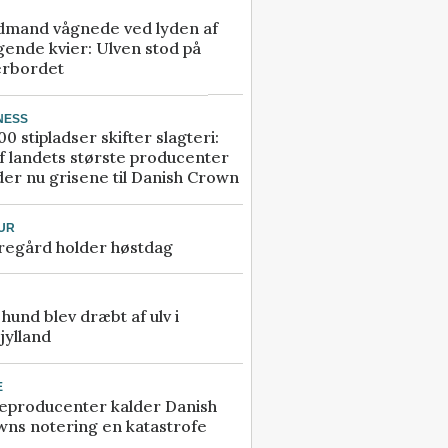
dmand vågnede ved lyden af
gende kvier: Ulven stod på
erbordet
NESS
00 stipladser skifter slagteri:
f landets største producenter
er nu grisene til Danish Crown
UR
regård holder høstdag
e hund blev dræbt af ulv i
jylland
E
eproducenter kalder Danish
ns notering en katastrofe