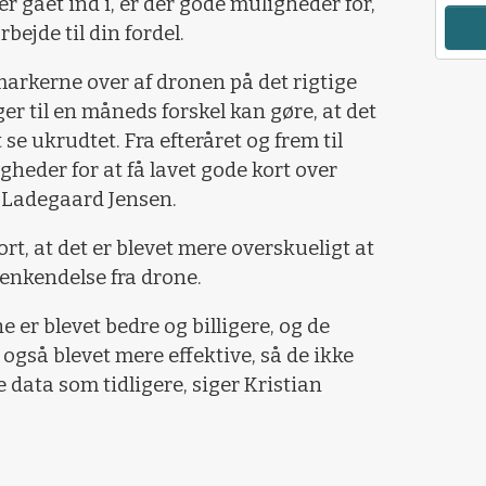
 er gået ind i, er der gode muligheder for,
bejde til din fordel.
 markerne over af dronen på det rigtige
er til en måneds forskel kan gøre, at det
 se ukrudtet. Fra efteråret og frem til
gheder for at få lavet gode kort over
n Ladegaard Jensen.
rt, at det er blevet mere overskueligt at
nkendelse fra drone.
e er blevet bedre og billigere, og de
gså blevet mere effektive, så de ikke
ta som tidligere, siger Kristian