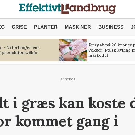
ÆG
GRISE
PLANTER
MASKINER
BUSINESS
J
Prisgab på 20 kroner p
 - Vi forlanger ens
vokser: Polsk kylling 
 produktionsvilkår
markedet
Annonce
 i græs kan koste d
vor kommet gang i