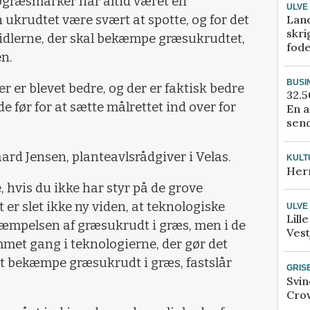
græsmarker har altid været en
ULVE
Lan
n ukrudtet være svært at spotte, og for det
skri
midlerne, der skal bekæmpe græsukrudtet,
fod
n.
BUSI
 er blevet bedre, og der er faktisk bedre
32.5
før for at sætte målrettet ind over for
En a
send
ard Jensen, planteavlsrådgiver i Velas.
KULT
Her
 hvis du ikke har styr på de grove
er slet ikke ny viden, at teknologiske
ULVE
Lill
kæmpelsen af græsukrudt i græs, men i de
Vest
mmet gang i teknologierne, der gør det
t bekæmpe græsukrudt i græs, fastslår
GRIS
Svin
Crow