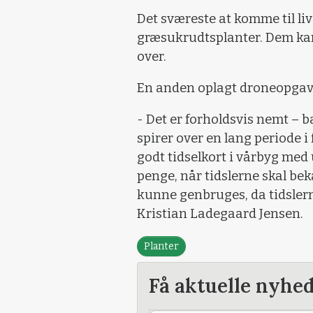
Det sværeste at komme til liv
græsukrudtsplanter. Dem kan
over.
En anden oplagt droneopgave
- Det er forholdsvis nemt – b
spirer over en lang periode i
godt tidselkort i vårbyg med
penge, når tidslerne skal be
kunne genbruges, da tidslerne
Kristian Ladegaard Jensen.
Planter
Få aktuelle nyhe