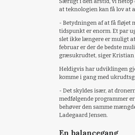
Særligt i den årstid, vi netop
at teknologien kan få lov at ar
- Betydningen af at få fløjet
tidspunkt er enorm. Et par ug
slet ikke længere er muligt at
februar er der de bedste muli
græsukrudtet, siger Kristia
Heldigvis har udviklingen gjo
komme i gang med ukrudtsge
- Det skyldes især, at dronern
medfølgende programmer er o
behøver den samme mængde da
Ladegaard Jensen.
En balancegang