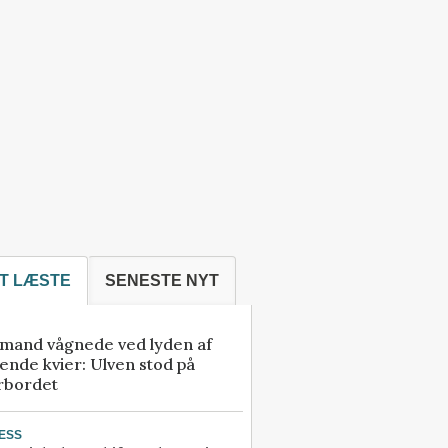
T LÆSTE
SENESTE NYT
mand vågnede ved lyden af
ende kvier: Ulven stod på
rbordet
ESS