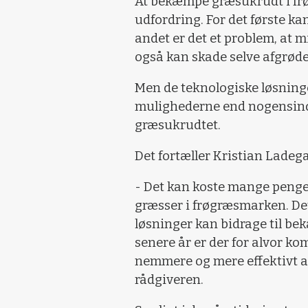
At bekæmpe græsukrudt i frø
udfordring. For det første ka
andet er det et problem, at 
også kan skade selve afgrøde
Men de teknologiske løsninger
mulighederne end nogensinde 
græsukrudtet.
Det fortæller Kristian Ladega
- Det kan koste mange penge,
græsser i frøgræsmarken. Det 
løsninger kan bidrage til be
senere år er der for alvor ko
nemmere og mere effektivt a
rådgiveren.