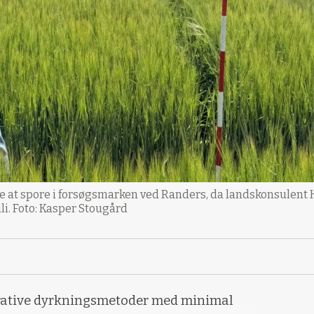
elle at spore i forsøgsmarken ved Randers, da landskonsulent
li. Foto: Kasper Stougård
erative dyrkningsmetoder med minimal