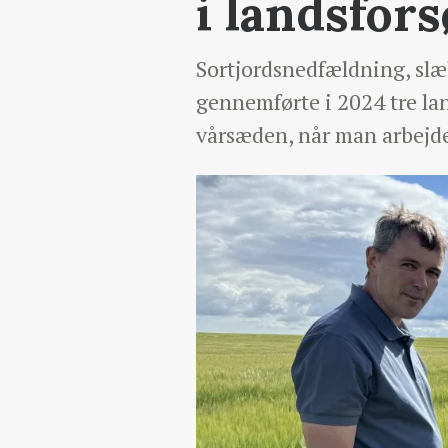
i landsfor
Sortjordsnedfældning, slæ
gennemførte i 2024 tre la
vårsæden, når man arbejd