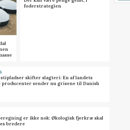
foderstrategien
dal
onen
masse
S
stipladser skifter slagteri: En af landets
e producenter sender nu grisene til Danish
eregning er ikke nok: Økologisk fjerkræ skal
es bredere