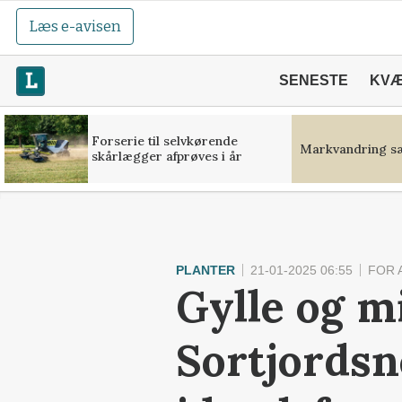
Læs e-avisen
SENESTE
KV
Forserie til selvkørende
Markvandring sæ
skårlægger afprøves i år
PLANTER
21-01-2025 06:55
FOR 
Gylle og m
Sortjordsn