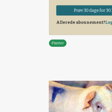
Prøv 30 dage for 30 
Allerede abonnement?
Log
Planter