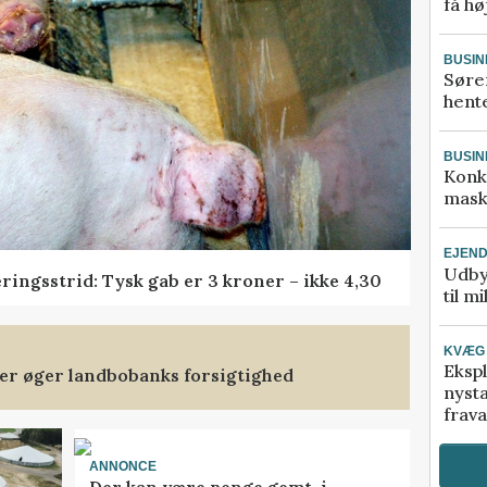
få hø
BUSIN
Søre
hente
BUSIN
Konk
mask
EJEN
Udby
ringsstrid: Tysk gab er 3 kroner – ikke 4,30
til m
KVÆG
Ekspl
ler øger landbobanks forsigtighed
nyst
frava
ANNONCE
Der kan være penge gemt, i