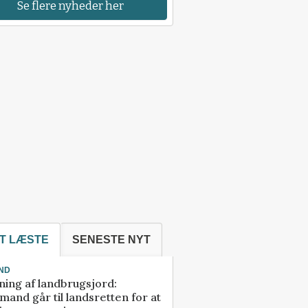
Se flere nyheder her
T LÆSTE
SENESTE NYT
ND
ning af landbrugsjord:
and går til landsretten for at