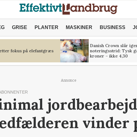
ÆG
GRISE
PLANTER
MASKINER
BUSINESS
J
Danish Crown slår igen
tter fokus på elefantgræs
noteringsstrid: Tysk g
kroner – ikke 4,30
Annonce
ABONNENTER
inimal jordbearbejd
edfælderen vinder 