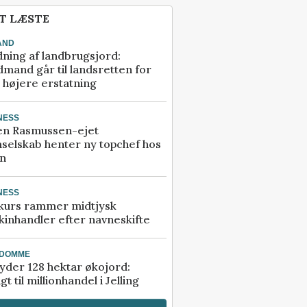
T LÆSTE
AND
ning af landbrugsjord:
mand går til landsretten for
å højere erstatning
NESS
en Rasmussen-ejet
selskab henter ny topchef hos
an
NESS
kurs rammer midtjysk
inhandler efter navneskifte
NDOMME
der 128 hektar økojord:
gt til millionhandel i Jelling