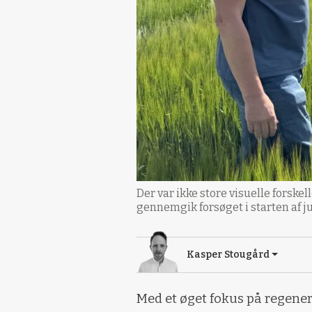
Der var ikke store visuelle forsk
gennemgik forsøget i starten af ju
Kasper Stougård
Med et øget fokus på regen