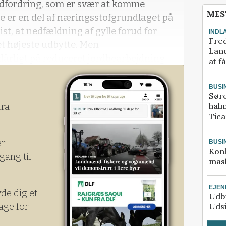
udfordring, som er svær at komme
MES
le er en del af næringsstofgrundlaget på
vist, at nedfældning af gylle forud for
INDL
Fred
et højeste udbytte. Men
Land
årligt på reduceret jordbearbejdning.
at f
BUSI
Sør
halm
fra
Tic
er
BUSI
Kon
gang til
mask
EJE
yde dig et
Udby
age for
Udsi