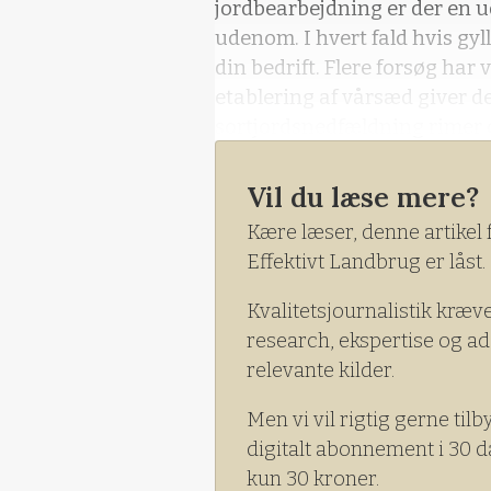
jordbearbejdning er der en 
udenom. I hvert fald hvis gyl
din bedrift. Flere forsøg har 
etablering af vårsæd giver d
sortjordsnedfældning rimer d
Vil du læse mere?
Kære læser, denne artikel 
Effektivt Landbrug er låst.
Kvalitetsjournalistik kræv
research, ekspertise og ad
relevante kilder.
Men vi vil rigtig gerne tilb
digitalt abonnement i 30 d
kun 30 kroner.