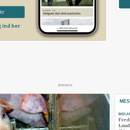
kr
 ind her
Annonce
MES
INDLA
Fred
Landm