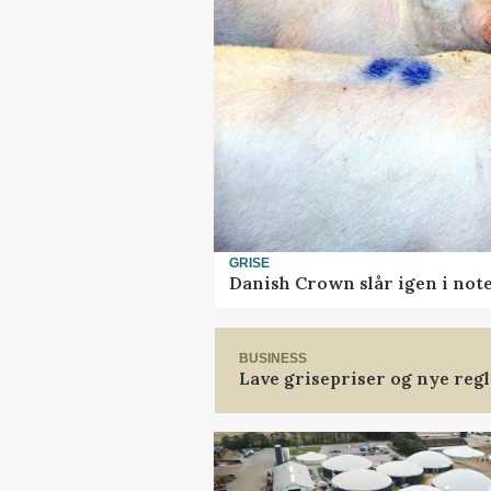
GRISE
Danish Crown slår igen i note
BUSINESS
Lave grisepriser og nye reg