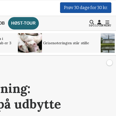
Prøv 30 dage for 30 kr.
OB
HØST-TOUR
SØG
LOGIN
MENU
 i
ab er 3
Grisenoteringen står stille
ning:
på udbytte