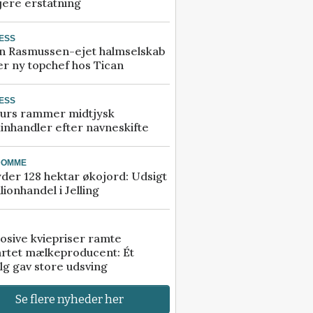
jere erstatning
ESS
n Rasmussen-ejet halmselskab
r ny topchef hos Tican
ESS
urs rammer midtjysk
inhandler efter navneskifte
DOMME
der 128 hektar økojord: Udsigt
illionhandel i Jelling
osive kviepriser ramte
artet mælkeproducent: Ét
lg gav store udsving
Se flere nyheder her