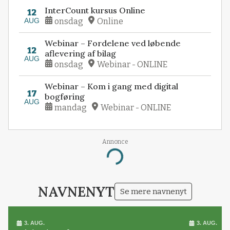
InterCount kursus Online
12
AUG
onsdag
Online
Webinar – Fordelene ved løbende
12
aflevering af bilag
AUG
onsdag
Webinar - ONLINE
Webinar – Kom i gang med digital
17
bogføring
AUG
mandag
Webinar - ONLINE
Annonce
Loading...
NAVNENYT
Se mere navnenyt
3. AUG.
3. AUG.