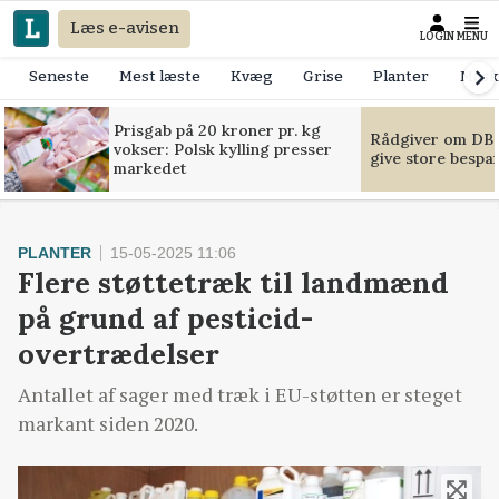
Læs e-avisen
LOGIN
MENU
Seneste
Mest læste
Kvæg
Grise
Planter
Mask
Prisgab på 20 kroner pr. kg
Rådgiver om DB-
vokser: Polsk kylling presser
give store bespa
markedet
PLANTER
15-05-2025 11:06
Flere støttetræk til landmænd
på grund af pesticid-
overtrædelser
Antallet af sager med træk i EU-støtten er steget
markant siden 2020.