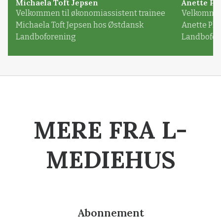
Michaela Toft Jepsen
Anette Pl
Velkommen til økonomiassistent trainee
Velkommen 
Michaela Toft Jepsen hos Østdansk
Anette Pl
Landboforening
Landbofor
MERE FRA L-
MEDIEHUS
Abonnement