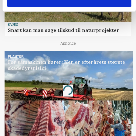
KVÆG
Snart kan man søge tilskud til naturprojekter
Annonce
PLANTER
Før såmaskinen kører: Her er efterårets største
skadedyrsrisici
Annonce
Loading...