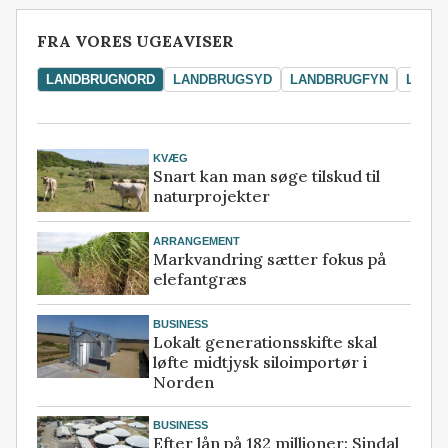
FRA VORES UGEAVISER
LANDBRUGNORD
LANDBRUGSYD
LANDBRUGFYN
LAND
KVÆG
Snart kan man søge tilskud til
naturprojekter
ARRANGEMENT
Markvandring sætter fokus på
elefantgræs
BUSINESS
Lokalt generationsskifte skal
løfte midtjysk siloimportør i
Norden
BUSINESS
Efter lån på 182 millioner: Sindal