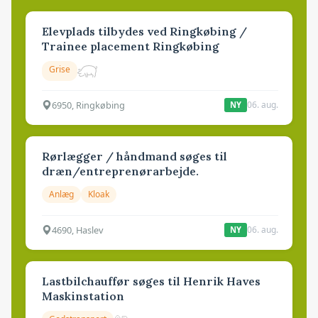
Elevplads tilbydes ved Ringkøbing /
Trainee placement Ringkøbing
Grise
6950, Ringkøbing
06. aug.
NY
Rørlægger / håndmand søges til
dræn/entreprenørarbejde.
Anlæg
Kloak
4690, Haslev
06. aug.
NY
Lastbilchauffør søges til Henrik Haves
Maskinstation