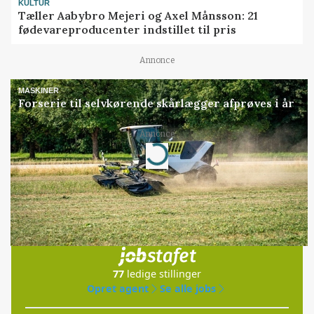
KULTUR
Tæller Aabybro Mejeri og Axel Månsson: 21
fødevareproducenter indstillet til pris
Annonce
MASKINER
Forserie til selvkørende skårlægger afprøves i år
Annonce
Loading...
Jobs
i samarbejde med
77
ledige stillinger
Opret agent
Se alle jobs