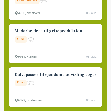
Godstransport
4700, Næstved
03. aug.
Medarbejdere til griseproduktion
Grise
9681, Ranum
03. aug.
Kalvepasser til ejendom i udvikling søges
Kalve
6392, Bolderslev
03. aug.