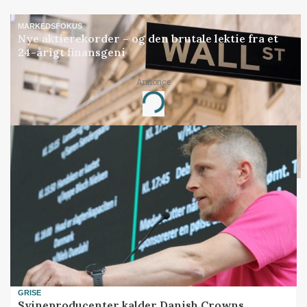
MARKEDSFOKUS
Nye aktierekorder – og den brutale lektie fra et
24-årigt finansgeni
Annonce
Loading...
GRISE
Svineproducenter kalder Danish Crowns