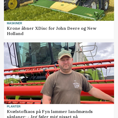
MASKINER
Krone åbner XDisc for John Deere og New
Holland
PLANTER
Kvælstofkaos på Fyn lammer landmænds
såplaner: - Jeg føler mig pisset på