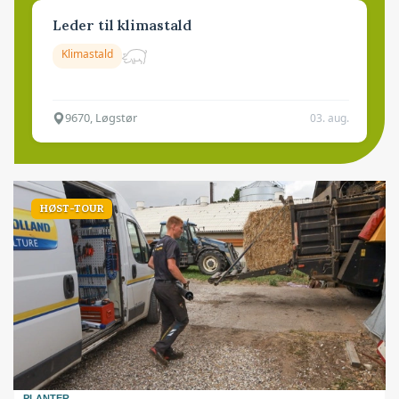
Leder til klimastald
Klimastald
9670, Løgstør
03. aug.
HØST-TOUR
PLANTER