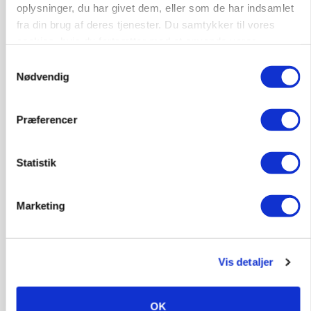
oplysninger, du har givet dem, eller som de har indsamlet
fra din brug af deres tjenester. Du samtykker til vores
cookies, hvis du fortsætter med at anvende vores
hjemmeside.
Samtykkevalg
Nødvendig
POLITIK
Præferencer
»Nu stopper I«: Landbrugsdebattør og
protestgruppe vil demonstrere mod ny
gødskningslov
Statistik
Annonce
Marketing
Vis detaljer
OK