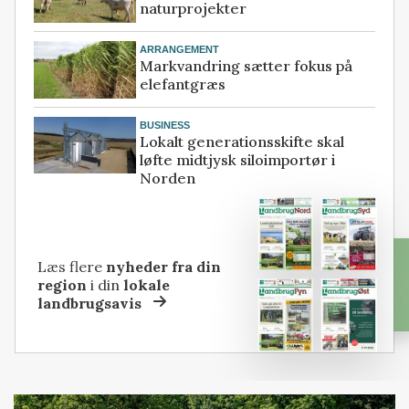
naturprojekter
ARRANGEMENT
Markvandring sætter fokus på
elefantgræs
BUSINESS
Lokalt generationsskifte skal
løfte midtjysk siloimportør i
Norden
Læs flere
nyheder fra din
region
i din
lokale
landbrugsavis