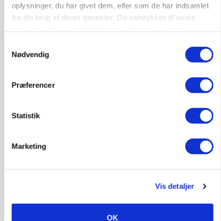
oplysninger, du har givet dem, eller som de har indsamlet
fra din brug af deres tjenester. Du samtykker til vores
cookies, hvis du fortsætter med at anvende vores
hjemmeside.
Samtykkevalg
Nødvendig
Præferencer
POLITIK
»Nu stopper I«: Landbrugsdebattør og
protestgruppe vil demonstrere mod ny
gødskningslov
Statistik
Annonce
Marketing
POLITIK
Folketinget behandler ny gødskningslov: Sådan
kan den ændre din bedrift fra 2027
Vis detaljer
Annonce
Loading...
OK