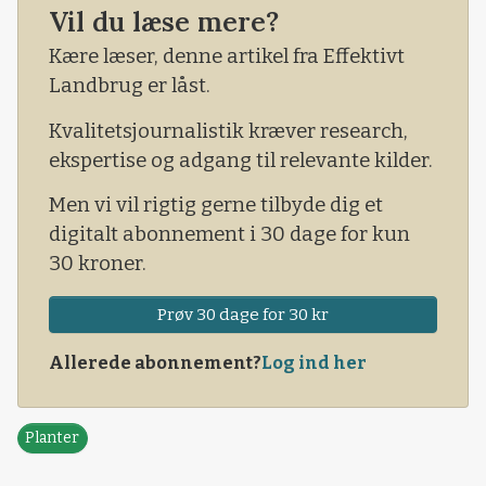
Vil du læse mere?
- Vi er virkelig helt derude, hvor vi skal tænke i
Kære læser, denne artikel fra Effektivt
helt anderledes dyrkning, udtalte han på en
Landbrug er låst.
fynsk marktur i sidste uge.
Kvalitetsjournalistik kræver research,
ekspertise og adgang til relevante kilder.
Men vi vil rigtig gerne tilbyde dig et
digitalt abonnement i 30 dage for kun
30 kroner.
Prøv 30 dage for 30 kr
Allerede abonnement?
Log ind her
Planter