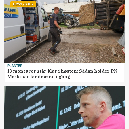
HØST-TOUR
PLANTER
18 montører står klar i høsten: Sådan holder PN
Maskiner landmænd i gang