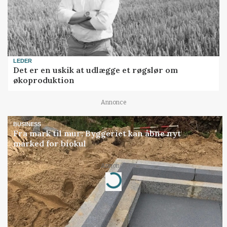
LEDER
Det er en uskik at udlægge et røgslør om
økoproduktion
Annonce
BUSINESS
Fra mark til mur: Byggeriet kan åbne nyt
marked for biokul
Loading...
Annonce
Jobs