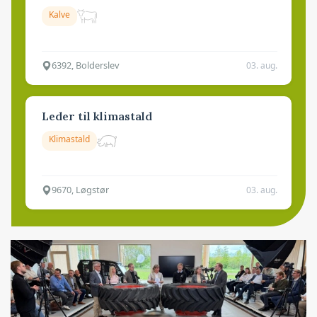
Kalve
6392, Bolderslev
03. aug.
Leder til klimastald
Klimastald
9670, Løgstør
03. aug.