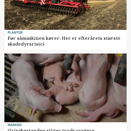
PLANTER
Før såmaskinen kører: Her er efterårets største
skadedyrsrisici
MARKED
Grisebestanden stiger trods svagere