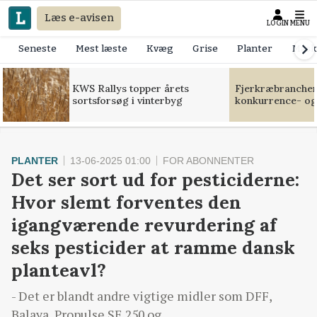
Læs e-avisen
LOGIN
MENU
Seneste
Mest læste
Kvæg
Grise
Planter
Mask
KWS Rallys topper årets
Fjerkræbranchen:
sortsforsøg i vinterbyg
konkurrence- og
PLANTER
13-06-2025 01:00
FOR ABONNENTER
Det ser sort ud for pesticiderne:
Hvor slemt forventes den
igangværende revurdering af
seks pesticider at ramme dansk
planteavl?
- Det er blandt andre vigtige midler som DFF,
Balaya, Propulse SE 250 og