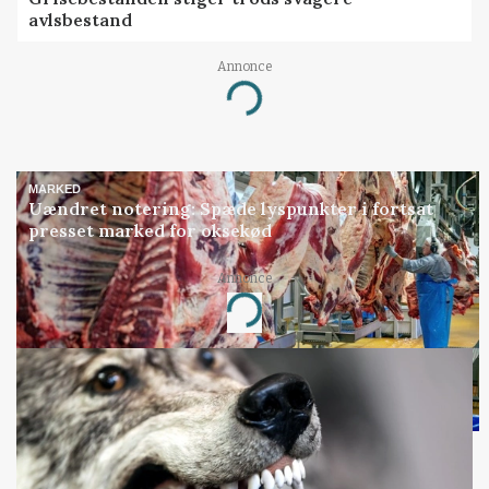
avlsbestand
Annonce
Loading...
MARKED
Uændret notering: Spæde lyspunkter i fortsat
presset marked for oksekød
Annonce
Loading...