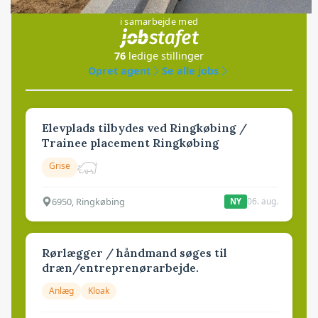
i samarbejde med
76
ledige stillinger
Opret agent
Se alle jobs
Elevplads tilbydes ved Ringkøbing /
Trainee placement Ringkøbing
Grise
6950, Ringkøbing
06. aug.
NY
Rørlægger / håndmand søges til
dræn/entreprenørarbejde.
Anlæg
Kloak