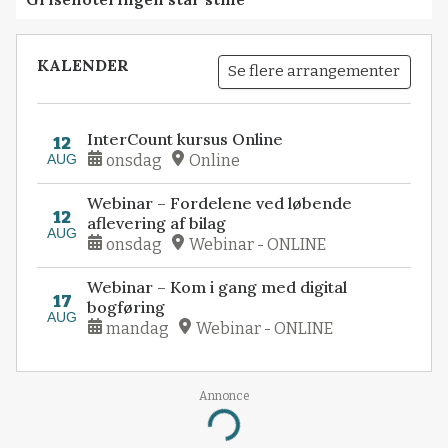
KALENDER
Se flere arrangementer
InterCount kursus Online
12
AUG
onsdag
Online
Webinar – Fordelene ved løbende
12
aflevering af bilag
AUG
onsdag
Webinar - ONLINE
Webinar – Kom i gang med digital
17
bogføring
AUG
mandag
Webinar - ONLINE
Annonce
Loading...