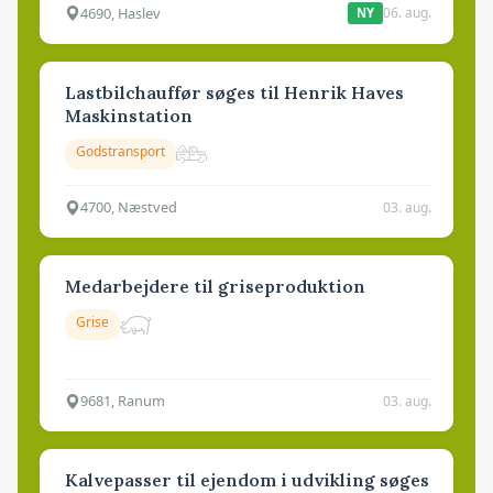
4690, Haslev
06. aug.
NY
Lastbilchauffør søges til Henrik Haves
Maskinstation
Godstransport
4700, Næstved
03. aug.
Medarbejdere til griseproduktion
Grise
9681, Ranum
03. aug.
Kalvepasser til ejendom i udvikling søges