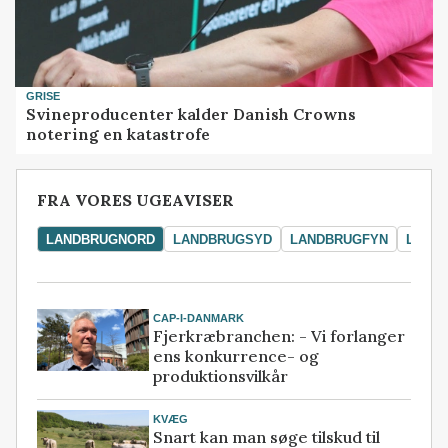
GRISE
Svineproducenter kalder Danish Crowns
notering en katastrofe
FRA VORES UGEAVISER
LANDBRUGNORD
LANDBRUGSYD
LANDBRUGFYN
LAND
CAP-I-DANMARK
Fjerkræbranchen: - Vi forlanger
ens konkurrence- og
produktionsvilkår
KVÆG
Snart kan man søge tilskud til