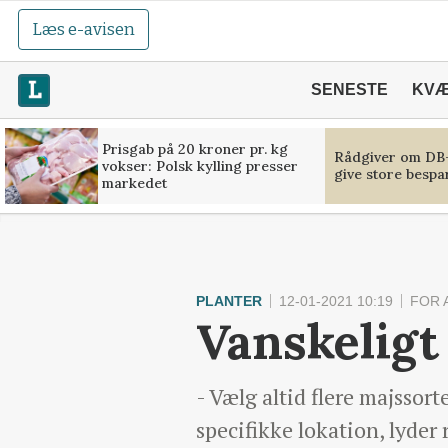
Læs e-avisen
SENESTE
KV
Prisgab på 20 kroner pr. kg
Rådgiver om DB-
vokser: Polsk kylling presser
give store bespa
markedet
PLANTER
12-01-2021 10:19
FOR 
Vanskeligt
- Vælg altid flere majssort
specifikke lokation, lyder