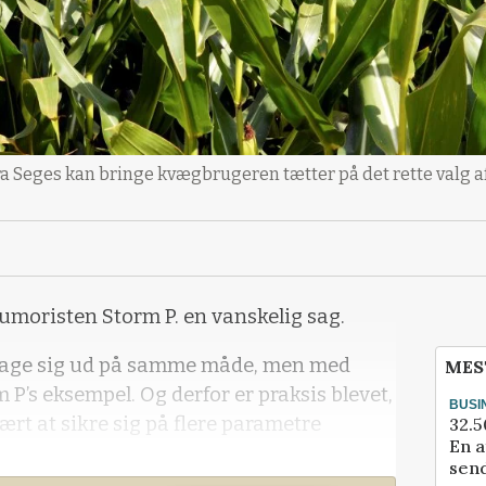
ra Seges kan bringe kvægbrugeren tætter på det rette valg af
humoristen Storm P. en vanskelig sag.
 tage sig ud på samme måde, men med
MES
m P’s eksempel. Og derfor er praksis blevet,
BUSI
rt at sikre sig på flere parametre
32.5
En a
send