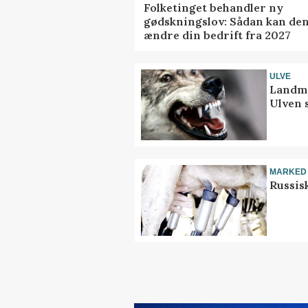
Folketinget behandler ny
gødskningslov: Sådan kan de
ændre din bedrift fra 2027
ULVE
Landma
Ulven 
MARKED
Russis