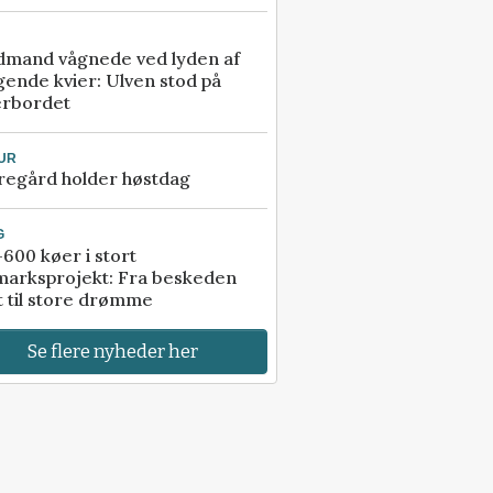
dmand vågnede ved lyden af
gende kvier: Ulven stod på
erbordet
UR
regård holder høstdag
G
600 køer i stort
marksprojekt: Fra beskeden
t til store drømme
Se flere nyheder her