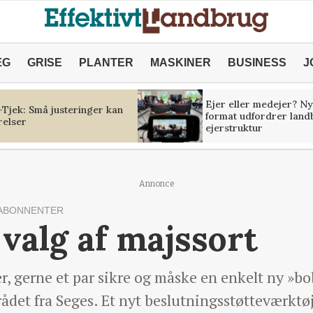
ÆG
GRISE
PLANTER
MASKINER
BUSINESS
J
Ejer eller medejer? Ny
Tjek: Små justeringer kan
format udfordrer land
relser
ejerstruktur
Annonce
ABONNENTER
 valg af majssort
er, gerne et par sikre og måske en enkelt ny »bo
 rådet fra Seges. Et nyt beslutningsstøtteværktø