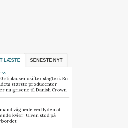
T LÆSTE
SENESTE NYT
ESS
0 stipladser skifter slagteri: En
ndets største producenter
r nu grisene til Danish Crown
mand vågnede ved lyden af
ende kvier: Ulven stod på
rbordet