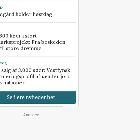
UR
egård holder høstdag
00 køer i stort
arksprojekt: Fra beskeden
 til store drømme
ESS
 salg af 3.000 søer: Vestfynsk
rmeringsprofil afhænder jord
5 millioner
Se flere nyheder her
Annonce