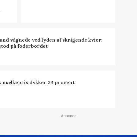
n
nd vågnede ved lyden af skrigende kvier:
stod på foderbordet
k mælkepris dykker 23 procent
Annonce