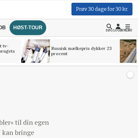
Prøv 30 dage for 30 kr.
OB
HØST-TOUR
SØG
LOGIN
MENU
t tv-
Russisk mælkepris dykker 23
brugets
procent
bler« til din egen
j kan bringe