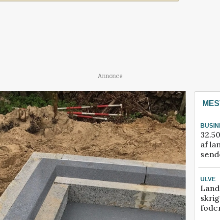
Annonce
MES
BUSIN
32.50
af la
sende
ULVE
Land
skrig
fode