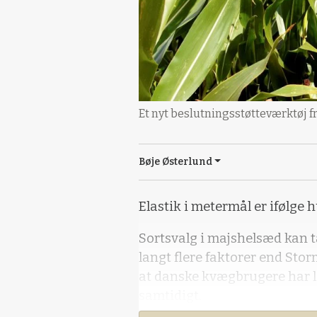
Et nyt beslutningsstøtteværktøj f
Bøje Østerlund
Elastik i metermål er ifølge 
Sortsvalg i majshelsæd kan
langt flere faktorer end Stor
at danske kvægbrugere har læ
samtidigt.