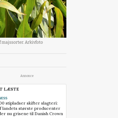
 majssorter. Arkivfoto
Annonce
T LÆSTE
NESS
00 stipladser skifter slagteri:
f landets største producenter
er nu grisene til Danish Crown