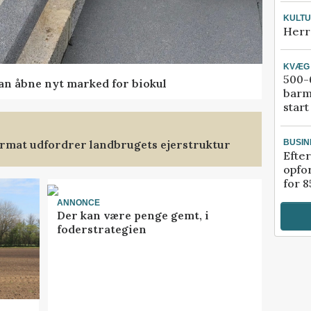
KULT
Herr
KVÆG
500-6
kan åbne nyt marked for biokul
barm
start
format udfordrer landbrugets ejerstruktur
BUSIN
Efter
opfo
for 8
ANNONCE
Der kan være penge gemt, i
foderstrategien