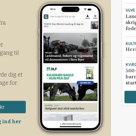
ULVE
Lan
skri
fra
fod
er
KULT
Her
gang til
KVÆ
500-
yde dig et
bar
age for
star
kr
 ind her