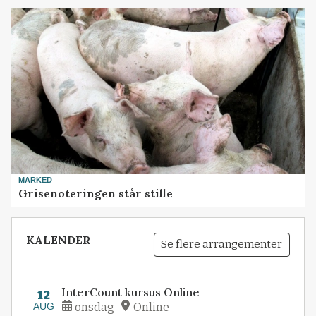
MARKED
Grisenoteringen står stille
KALENDER
Se flere arrangementer
InterCount kursus Online
12
AUG
onsdag
Online