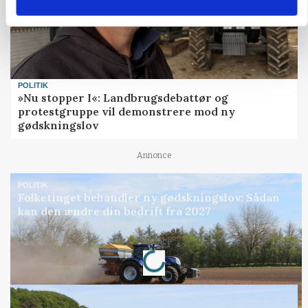
POLITIK
»Nu stopper I«: Landbrugsdebattør og
protestgruppe vil demonstrere mod ny
gødskningslov
Annonce
POLITIK
Folketinget behandler ny gødskningslov: Sådan
kan den ændre din bedrift fra 2027
Annonce
Loading...