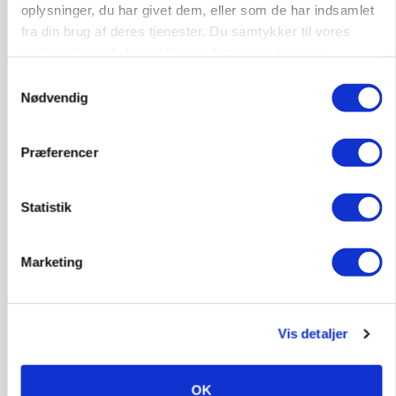
oplysninger, du har givet dem, eller som de har indsamlet
fra din brug af deres tjenester. Du samtykker til vores
cookies, hvis du fortsætter med at anvende vores
hjemmeside.
Samtykkevalg
Nødvendig
Præferencer
Statistik
MARKED
Russisk mælkepris dykker 23 procent
Marketing
Annonce
Vis detaljer
OK