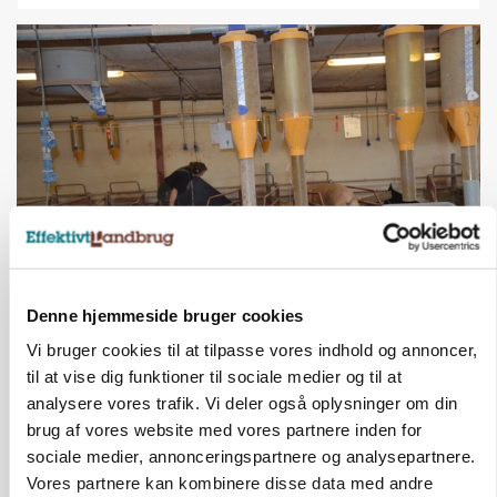
GRISE
Rådgiver om DB-Tjek: Små justeringer kan give
Denne hjemmeside bruger cookies
store besparelser
Vi bruger cookies til at tilpasse vores indhold og annoncer,
til at vise dig funktioner til sociale medier og til at
Annonce
Loading...
analysere vores trafik. Vi deler også oplysninger om din
brug af vores website med vores partnere inden for
sociale medier, annonceringspartnere og analysepartnere.
Vores partnere kan kombinere disse data med andre