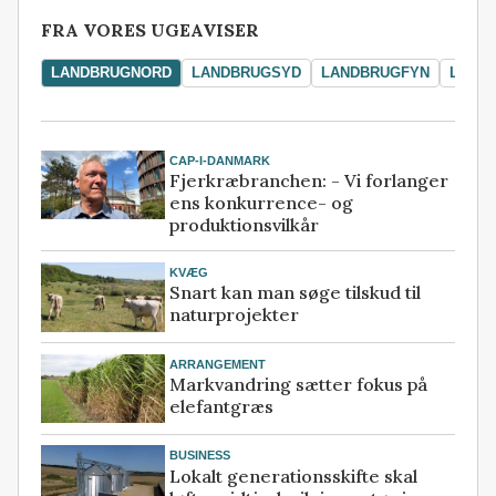
FRA VORES UGEAVISER
LANDBRUGNORD
LANDBRUGSYD
LANDBRUGFYN
LAND
CAP-I-DANMARK
Fjerkræbranchen: - Vi forlanger
ens konkurrence- og
produktionsvilkår
KVÆG
Snart kan man søge tilskud til
naturprojekter
ARRANGEMENT
Markvandring sætter fokus på
elefantgræs
BUSINESS
Lokalt generationsskifte skal