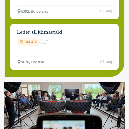
6392, Bolderslev
03. aug.
Leder til klimastald
Klimastald
9670, Løgstør
03. aug.