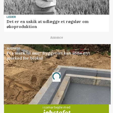
LEDER
Det er en uskik at udlægge et røgslør om
økoproduktion
Annonce
BUSINESS
Fra mark til mur: Byggeriet kan åbne nyt
marked for biokul
Annonce
Loading...
Jobs
i samarbejde med