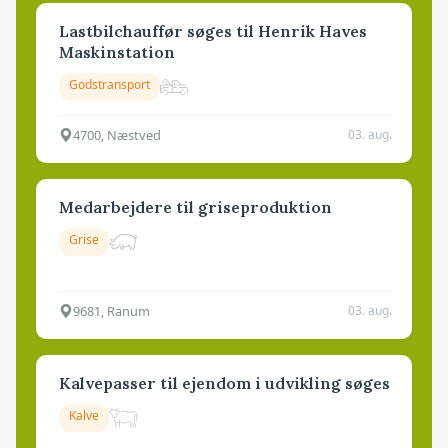
Lastbilchauffør søges til Henrik Haves
Maskinstation
Godstransport
4700, Næstved
03. aug.
Medarbejdere til griseproduktion
Grise
9681, Ranum
03. aug.
Kalvepasser til ejendom i udvikling søges
Kalve