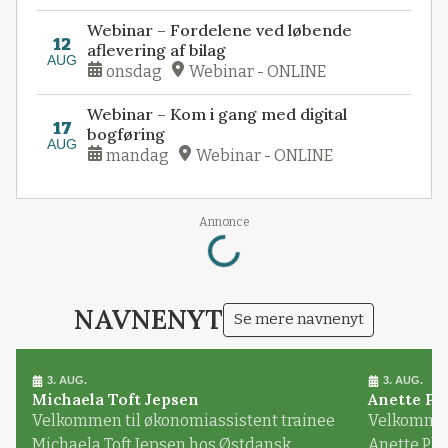
Webinar – Fordelene ved løbende
12
aflevering af bilag
AUG
onsdag
Webinar - ONLINE
Webinar – Kom i gang med digital
17
bogføring
AUG
mandag
Webinar - ONLINE
Annonce
Loading...
NAVNENYT
Se mere navnenyt
3. AUG.
3. AUG.
Michaela Toft Jepsen
Anette Pl
Velkommen til økonomiassistent trainee
Velkommen 
Michaela Toft Jepsen hos Østdansk
Anette Pl