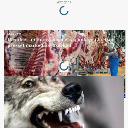
Annonce
Loading...
MARKED
Uændret notering: Spæde lyspunkter i fortsat
presset marked for oksekød
Annonce
Loading...