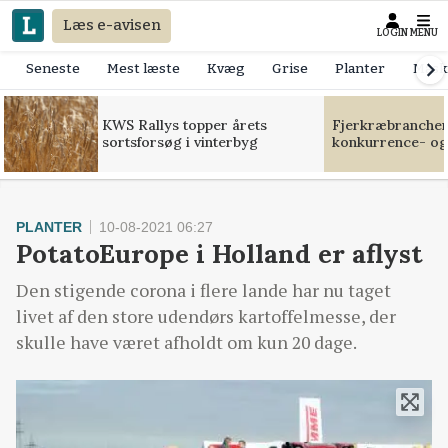
Læs e-avisen
LOGIN
MENU
Seneste
Mest læste
Kvæg
Grise
Planter
Mask
KWS Rallys topper årets
Fjerkræbranchen:
sortsforsøg i vinterbyg
konkurrence- og
PLANTER
10-08-2021 06:27
PotatoEurope i Holland er aflyst
Den stigende corona i flere lande har nu taget
livet af den store udendørs kartoffelmesse, der
skulle have været afholdt om kun 20 dage.