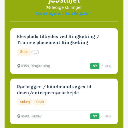
76
ledige stillinger
Opret agent
Se alle jobs
Elevplads tilbydes ved Ringkøbing /
Trainee placement Ringkøbing
Grise
6950, Ringkøbing
06. aug.
NY
Rørlægger / håndmand søges til
dræn/entreprenørarbejde.
Anlæg
Kloak
4690, Haslev
06. aug.
NY