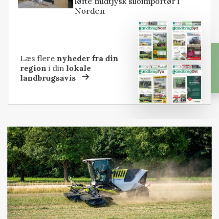
løfte midtjysk siloimportør i
Norden
Læs flere
nyheder fra din
region
i din
lokale
landbrugsavis