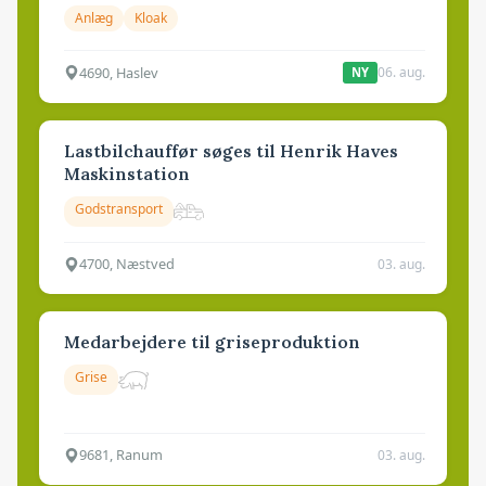
Anlæg
Kloak
4690, Haslev
06. aug.
NY
Lastbilchauffør søges til Henrik Haves
Maskinstation
Godstransport
4700, Næstved
03. aug.
Medarbejdere til griseproduktion
Grise
9681, Ranum
03. aug.