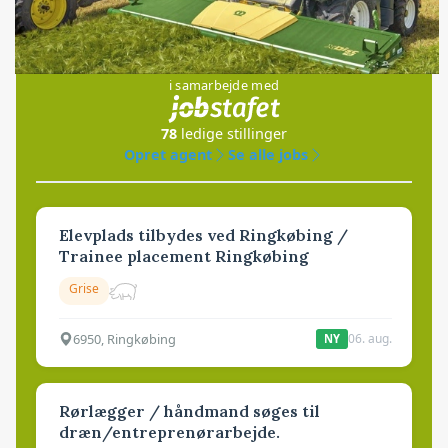
Jobs
i samarbejde med
78
ledige stillinger
Opret agent
Se alle jobs
Elevplads tilbydes ved Ringkøbing /
Trainee placement Ringkøbing
Grise
6950, Ringkøbing
06. aug.
NY
Rørlægger / håndmand søges til
dræn/entreprenørarbejde.