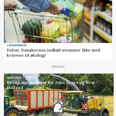
LÆSERBREVE
Debat: Danskernes indkøb stemmer ikke med
kravene til økologi
Annonce
MASKINER
Krone åbner XDisc for John Deere og New
Holland
Annonce
Loading...