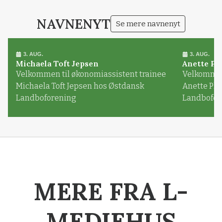
NAVNENYT
Se mere navnenyt
3. AUG.
3. AUG.
Michaela Toft Jepsen
Anette Pl
Velkommen til økonomiassistent trainee
Velkommen 
Michaela Toft Jepsen hos Østdansk
Anette Pl
Landboforening
Landbofor
MERE FRA L-
MEDIEHUS