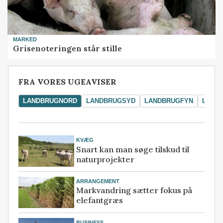
MARKED
Grisenoteringen står stille
FRA VORES UGEAVISER
LANDBRUGNORD
LANDBRUGSYD
LANDBRUGFYN
LAND
KVÆG
Snart kan man søge tilskud til
naturprojekter
ARRANGEMENT
Markvandring sætter fokus på
elefantgræs
BUSINESS