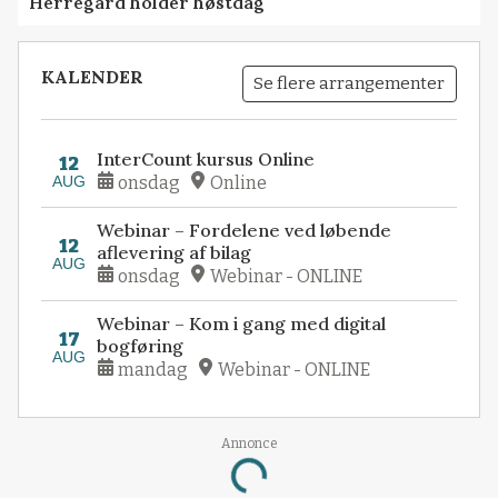
Herregård holder høstdag
KALENDER
Se flere arrangementer
InterCount kursus Online
12
AUG
onsdag
Online
Webinar – Fordelene ved løbende
12
aflevering af bilag
AUG
onsdag
Webinar - ONLINE
Webinar – Kom i gang med digital
17
bogføring
AUG
mandag
Webinar - ONLINE
Annonce
Loading...