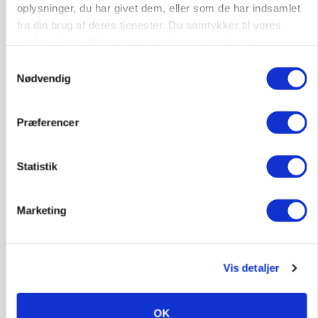
oplysninger, du har givet dem, eller som de har indsamlet
Annonce
Loading...
fra din brug af deres tjenester. Du samtykker til vores
cookies, hvis du fortsætter med at anvende vores
hjemmeside.
Samtykkevalg
Nødvendig
Præferencer
Statistik
Marketing
KVÆG
Snart kan man søge tilskud til naturprojekter
Vis detaljer
OK