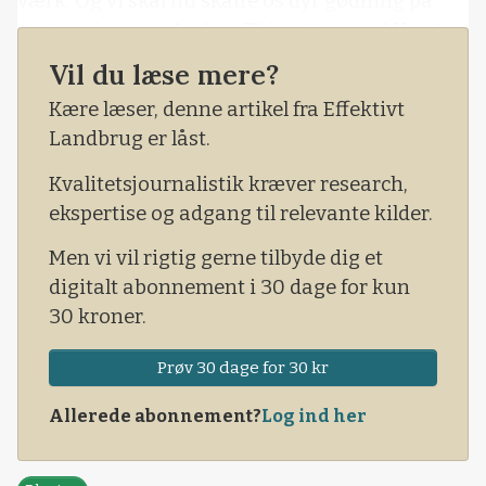
værk. Og vi skal nu skaffe os dyr gødning på
anden vis, siger Anders Thingstrup ved Vemb.
Vil du læse mere?
De mange minkfarme i det vestjyske har typisk
haft gylleaftaler, da de ikke selv har meget jord.
Kære læser, denne artikel fra Effektivt
Landbrug er låst.
Kvalitetsjournalistik kræver research,
ekspertise og adgang til relevante kilder.
Men vi vil rigtig gerne tilbyde dig et
digitalt abonnement i 30 dage for kun
30 kroner.
Prøv 30 dage for 30 kr
Allerede abonnement?
Log ind her