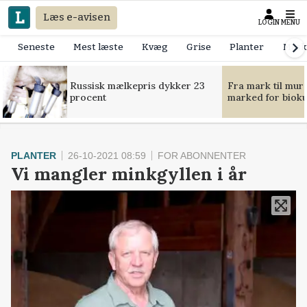
Læs e-avisen
LOGIN
MENU
Seneste
Mest læste
Kvæg
Grise
Planter
Mask
Russisk mælkepris dykker 23
Fra mark til mur
procent
marked for bioku
PLANTER
26-10-2021 08:59
FOR ABONNENTER
Vi mangler minkgyllen i år