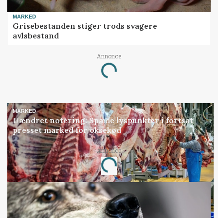
MARKED
Grisebestanden stiger trods svagere
avlsbestand
Annonce
Loading...
MARKED
Uændret notering: Spæde lyspunkter i fortsat
presset marked for oksekød
Annonce
Loading...