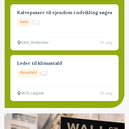
Kalvepasser til ejendom i udvikling søges
Kalve
6392, Bolderslev
03. aug.
Leder til klimastald
Klimastald
9670, Løgstør
03. aug.