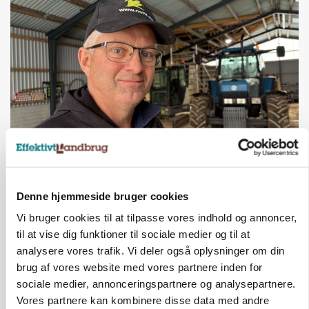
POLITIK
»Nu stopper I«: Landbrugsdebattør og
protestgruppe vil demonstrere mod ny
Denne hjemmeside bruger cookies
gødskningslov
Vi bruger cookies til at tilpasse vores indhold og annoncer,
Annonce
til at vise dig funktioner til sociale medier og til at
analysere vores trafik. Vi deler også oplysninger om din
POLITIK
brug af vores website med vores partnere inden for
Folketinget behandler ny gødskningslov: Sådan
sociale medier, annonceringspartnere og analysepartnere.
kan den ændre din bedrift fra 2027
Vores partnere kan kombinere disse data med andre