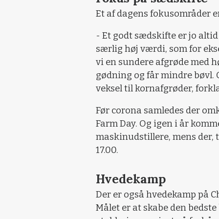
Et af dagens fokusområder er
- Et godt sædskifte er jo alti
særlig høj værdi, som for ek
vi en sundere afgrøde med hø
gødning og får mindre bøvl. 
veksel til kornafgrøder, fork
Før corona samledes der omk
Farm Day. Og igen i år komm
maskinudstillere, mens der, tr
17.00.
Hvedekamp
Der er også hvedekamp på Chr
Målet er at skabe den bedste 