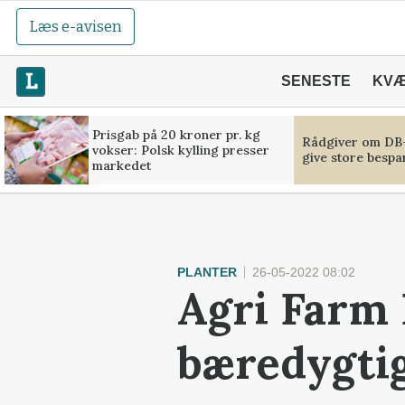
Læs e-avisen
SENESTE
KV
Prisgab på 20 kroner pr. kg
Rådgiver om DB-
vokser: Polsk kylling presser
give store bespa
markedet
PLANTER
26-05-2022 08:02
Agri Farm 
bæredygti