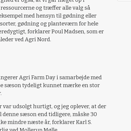
ressourcerne og træffer alle valg så
eksempel med hensyn til gødning eller
sorter, gødning og planteværn for hele
æredygtigt, forklarer Poul Madsen, som er
leder ved Agri Nord.
angerer Agri Farm Day i samarbejde med
e sæson tydeligt kunnet mærke en stor
.
var udsolgt hurtigt, og jeg oplever, at der
til denne sæson end tidligere, måske 30
kke mindre næste år, forklarer Karl S.
lig ved Mollerup Mølle.