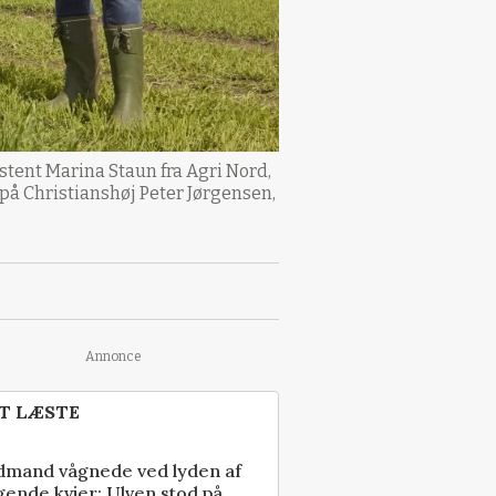
istent Marina Staun fra Agri Nord,
 på Christianshøj Peter Jørgensen,
Annonce
T LÆSTE
dmand vågnede ved lyden af
gende kvier: Ulven stod på