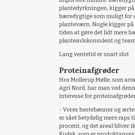
plantedyrkningen, kigger på 
bæredygtige som muligt for 
planteværn. Nogle kigger på 
tiden at gøre det lidt mere b
planteavlskonsulent og team
Lang ventetid er snart slut
Proteinafgrøder
Hos Mollerup Mølle, som arr
Agri Nord, har man ved denn
interesse for proteinafgrøder
- Vores hestebønner og ærter 
er sået betydelig mere raps 
procent, og det areal bliver i
Kudsk, som er produktansvar