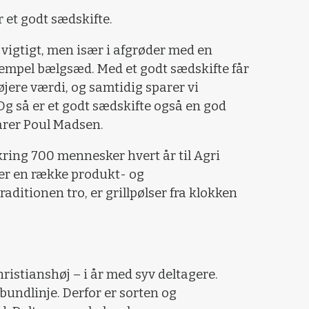
 et godt sædskifte.
d vigtigt, men især i afgrøder med en
sempel bælgsæd. Med et godt sædskifte får
jere værdi, og samtidig sparer vi
Og så er et godt sædskifte også en god
larer Poul Madsen.
ring 700 mennesker hvert år til Agri
er en række produkt- og
aditionen tro, er grillpølser fra klokken
istianshøj – i år med syv deltagere.
bundlinje. Derfor er sorten og