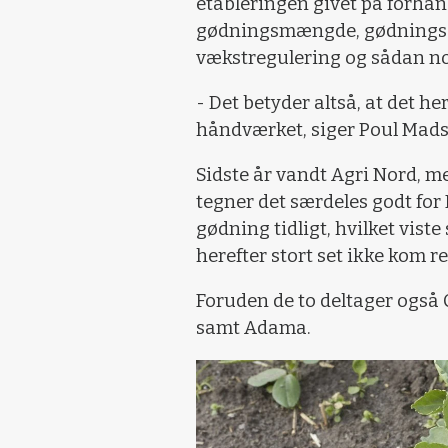
etableringen givet på forhån
gødningsmængde, gødningsst
vækstregulering og sådan no
- Det betyder altså, at det h
håndværket, siger Poul Mads
Sidste år vandt Agri Nord, m
tegner det særdeles godt for 
gødning tidligt, hvilket viste
herefter stort set ikke kom r
Foruden de to deltager også C
samt Adama.