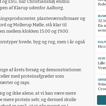
 og ESG, når Christianshøj endnu
fod
ppen af Klarup udenfor Aalborg.
BUSI
dningsproducenter, planteværnsfirmaer og
32.5
rd og Mollerup Mølle, stå klar til
En a
send
en mellem klokken 15.00 og 19.00.
orntyper hvede, byg og rug, men i år også
KULT
Her
ULVE
Lill
Vest
nge af årets forsøg og demonstrationer.
rceller med proteinafgrøder som
GRIS
ikærter og raps.
Svin
Crow
g og ikke alene, at vi kan være mere
 mere protein selv, og dermed skulle
hed er også, at vi går meget op i