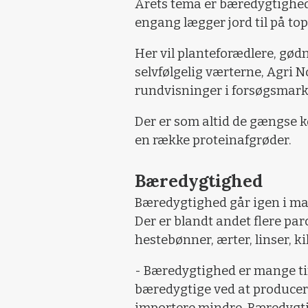
Årets tema er bæredygtighed
engang lægger jord til på to
Her vil planteforædlere, gø
selvfølgelig værterne, Agri No
rundvisninger i forsøgsmark
Der er som altid de gængse k
en række proteinafgrøder.
Bæredygtighed
Bæredygtighed går igen i ma
Der er blandt andet flere pa
hestebønner, ærter, linser, k
- Bæredygtighed er mange tin
bæredygtige ved at producere
importere mindre. Bæredygtig