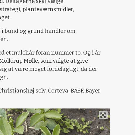
d. Deltagerne skal vælge
rategi, planteværnsmidler,
get.
er i bund og grund handler om
en.
ed et mulehår foran nummer to. Og i år
Mollerup Mølle, som valgte at give
 sig at være meget fordelagtigt, da der
egn.
hristianshøj selv, Corteva, BASF, Bayer