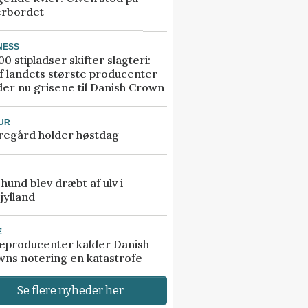
erbordet
NESS
00 stipladser skifter slagteri:
f landets største producenter
er nu grisene til Danish Crown
UR
regård holder høstdag
e hund blev dræbt af ulv i
jylland
E
eproducenter kalder Danish
ns notering en katastrofe
Se flere nyheder her