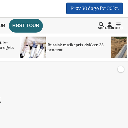
Prøv 30 dage for 30 kr.
OB
HØST-TOUR
SØG
LOGIN
MENU
t tv-
Russisk mælkepris dykker 23
brugets
procent
å