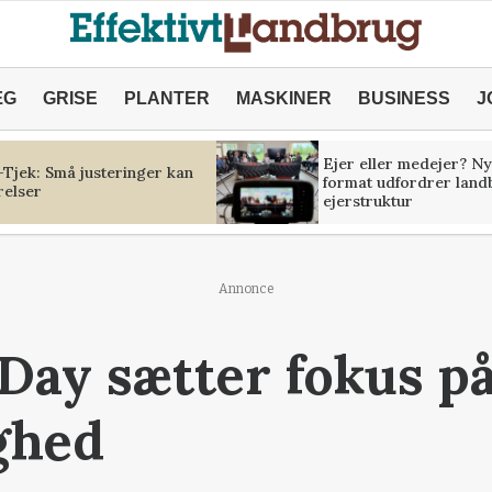
ÆG
GRISE
PLANTER
MASKINER
BUSINESS
J
Ejer eller medejer? Ny
Tjek: Små justeringer kan
format udfordrer land
relser
ejerstruktur
Annonce
Day sætter fokus p
ghed