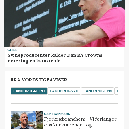
GRISE
Svineproducenter kalder Danish Crowns
notering en katastrofe
FRA VORES UGEAVISER
LANDBRUGNORD
LANDBRUGSYD
LANDBRUGFYN
LAND
CAP-I-DANMARK
Fjerkræbranchen: - Vi forlanger
ens konkurrence- og