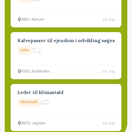
9681, Ranum
03. aug.
Kalvepasser til ejendom i udvikling søges
Kalve
6392, Bolderslev
03. aug.
Leder til klimastald
Klimastald
9670, Løgstør
03. aug.