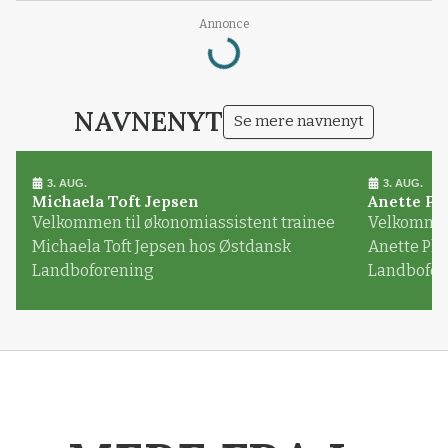
Loading...
Annonce
NAVNENYT
Se mere navnenyt
3. AUG.
3. AUG.
Michaela Toft Jepsen
Anette Pl
Velkommen til økonomiassistent trainee
Velkommen 
Michaela Toft Jepsen hos Østdansk
Anette Pl
Landboforening
Landbofor