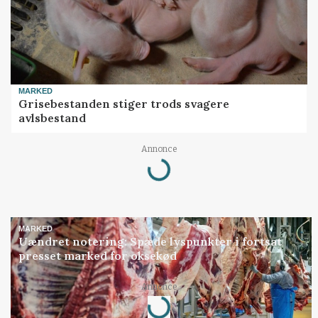
MARKED
Grisebestanden stiger trods svagere
avlsbestand
Loading...
Annonce
MARKED
Uændret notering: Spæde lyspunkter i fortsat
presset marked for oksekød
Loading...
Annonce