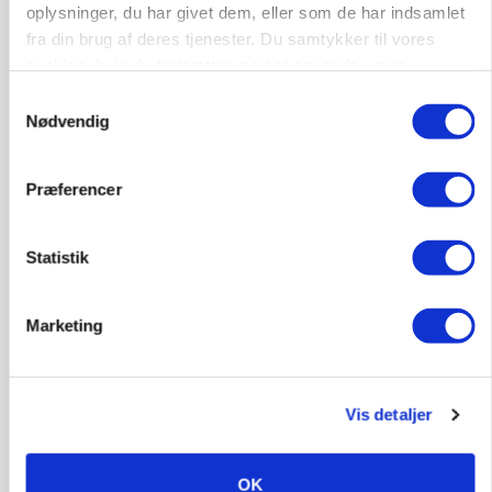
Russisk mælkepris dykker 23 procent
oplysninger, du har givet dem, eller som de har indsamlet
fra din brug af deres tjenester. Du samtykker til vores
Annonce
cookies, hvis du fortsætter med at anvende vores
hjemmeside.
Samtykkevalg
Nødvendig
Præferencer
Statistik
Marketing
POLITIK
»Nu stopper I«: Landbrugsdebattør og
protestgruppe vil demonstrere mod ny
Vis detaljer
gødskningslov
Annonce
OK