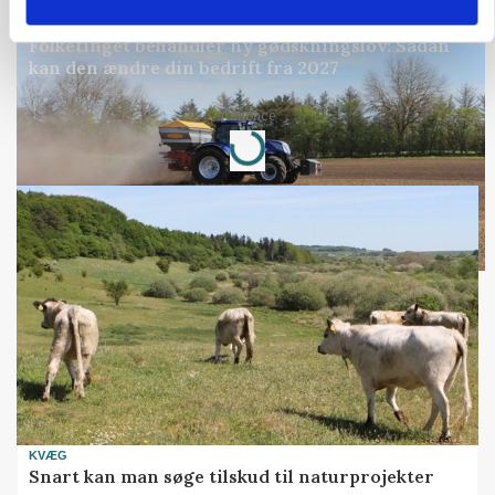
POLITIK
Folketinget behandler ny gødskningslov: Sådan
kan den ændre din bedrift fra 2027
Loading...
Annonce
KVÆG
Snart kan man søge tilskud til naturprojekter