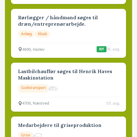
Rørlægger / håndmand søges til
dræn/entreprenørarbejde.
Anlæg
Kloak
4690, Haslev
06. aug.
NY
Lastbilchauffør søges til Henrik Haves
Maskinstation
Godstransport
4700, Næstved
03. aug.
Medarbejdere til griseproduktion
Grise