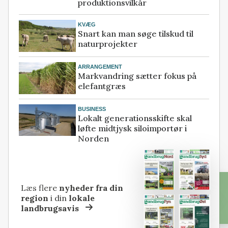
produktionsvilkår
KVÆG
Snart kan man søge tilskud til
naturprojekter
ARRANGEMENT
Markvandring sætter fokus på
elefantgræs
BUSINESS
Lokalt generationsskifte skal
løfte midtjysk siloimportør i
Norden
Læs flere
nyheder fra din
region
i din
lokale
landbrugsavis