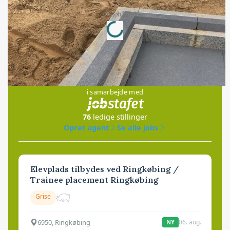
Loading...
Annonce
Jobs
i samarbejde med
76
ledige stillinger
Opret agent
Se alle jobs
Elevplads tilbydes ved Ringkøbing /
Trainee placement Ringkøbing
Grise
6950, Ringkøbing
06. aug.
NY