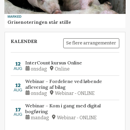
MARKED
Grisenoteringen står stille
KALENDER
Se flere arrangementer
InterCount kursus Online
12
AUG
onsdag
Online
Webinar – Fordelene ved løbende
12
aflevering af bilag
AUG
onsdag
Webinar - ONLINE
Webinar – Kom i gang med digital
17
bogføring
AUG
mandag
Webinar - ONLINE