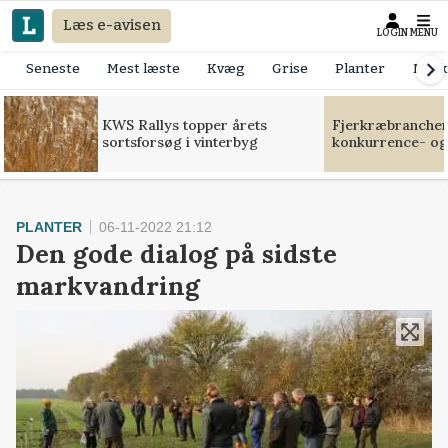
Læs e-avisen
LOGIN
MENU
Seneste
Mest læste
Kvæg
Grise
Planter
Mask
KWS Rallys topper årets
Fjerkræbranchen:
sortsforsøg i vinterbyg
konkurrence- og
PLANTER
06-11-2022 21:12
Den gode dialog på sidste
markvandring