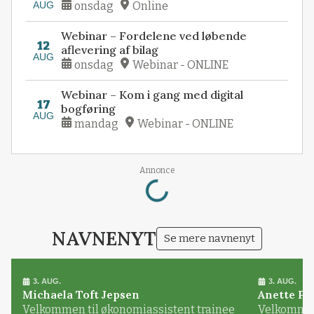
AUG
onsdag
Online
Webinar – Fordelene ved løbende
12
aflevering af bilag
AUG
onsdag
Webinar - ONLINE
Webinar – Kom i gang med digital
17
bogføring
AUG
mandag
Webinar - ONLINE
Loading...
Annonce
NAVNENYT
Se mere navnenyt
3. AUG.
3. AUG.
Michaela Toft Jepsen
Anette Pl
Velkommen til økonomiassistent trainee
Velkommen 