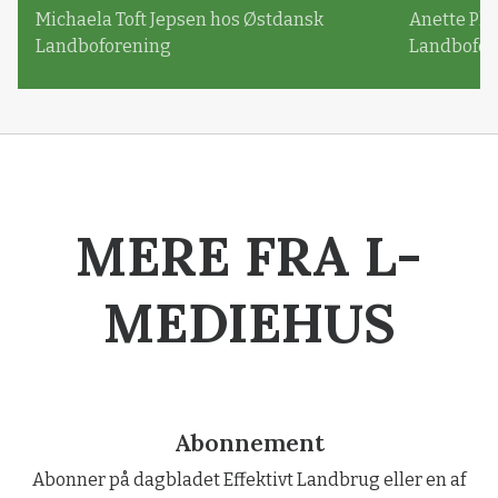
Michaela Toft Jepsen hos Østdansk
Anette Pl
Landboforening
Landbofor
MERE FRA L-
MEDIEHUS
Abonnement
Abonner på dagbladet Effektivt Landbrug eller en af