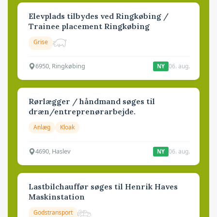
Elevplads tilbydes ved Ringkøbing /
Trainee placement Ringkøbing
Grise
6950, Ringkøbing
06. aug.
NY
Rørlægger / håndmand søges til
dræn/entreprenørarbejde.
Anlæg
Kloak
4690, Haslev
06. aug.
NY
Lastbilchauffør søges til Henrik Haves
Maskinstation
Godstransport