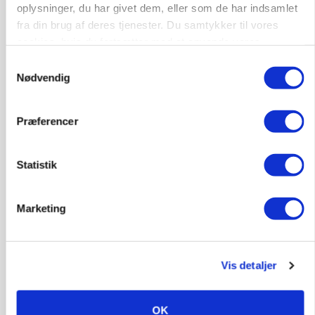
oplysninger, du har givet dem, eller som de har indsamlet
MASKINER
fra din brug af deres tjenester. Du samtykker til vores
Forserie til selvkørende skårlægger afprøves i år
cookies, hvis du fortsætter med at anvende vores
hjemmeside.
Samtykkevalg
Annonce
Nødvendig
ARRANGEMENT
Markvandring sætter fokus på elefantgræs
Præferencer
Loading...
Annonce
Statistik
Marketing
Vis detaljer
OK