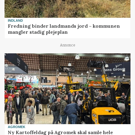
INDLAND
Fredning binder landmands jord – kommunen
mangler stadig plejeplan
Annonce
AGROMEK
Ny Kartoffeldag på Agromek skal samle hele