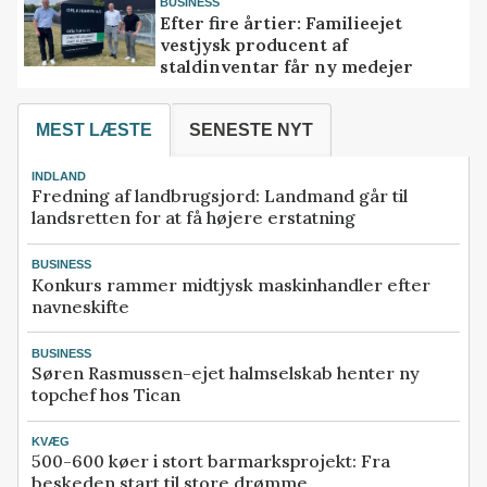
BUSINESS
Efter fire årtier: Familieejet
vestjysk producent af
staldinventar får ny medejer
MEST LÆSTE
SENESTE NYT
INDLAND
Fredning af landbrugsjord: Landmand går til
landsretten for at få højere erstatning
BUSINESS
Konkurs rammer midtjysk maskinhandler efter
navneskifte
BUSINESS
Søren Rasmussen-ejet halmselskab henter ny
topchef hos Tican
KVÆG
500-600 køer i stort barmarksprojekt: Fra
beskeden start til store drømme