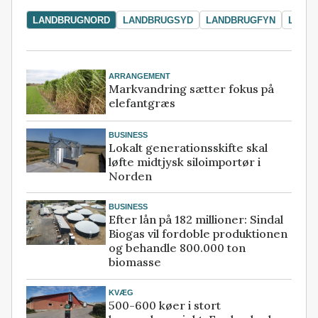
LANDBRUGNORD
LANDBRUGSYD
LANDBRUGFYN
LAND
ARRANGEMENT
Markvandring sætter fokus på
elefantgræs
BUSINESS
Lokalt generationsskifte skal
løfte midtjysk siloimportør i
Norden
BUSINESS
Efter lån på 182 millioner: Sindal
Biogas vil fordoble produktionen
og behandle 800.000 ton
biomasse
KVÆG
500-600 køer i stort