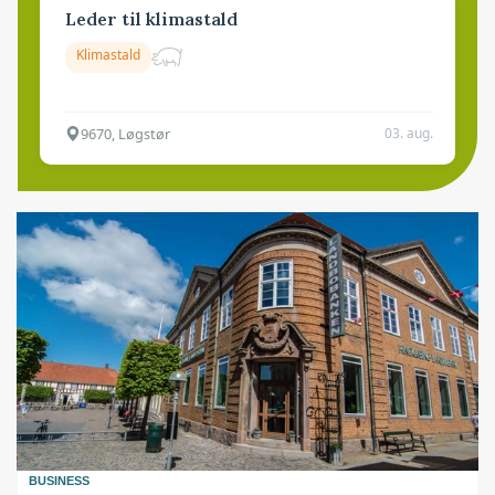
Leder til klimastald
Klimastald
9670, Løgstør
03. aug.
BUSINESS