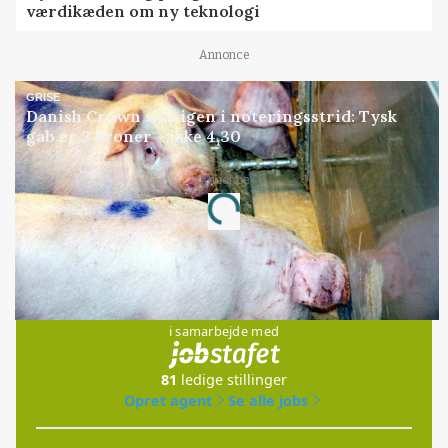
værdikæden om ny teknologi
Annonce
GRISE
Danish Crown slår igen i noteringsstrid: Tysk
gab er 3 kroner – ikke 4,30
Annonce
Loading...
Jobs
i samarbejde med
81
ledige stillinger
Opret agent
Se alle jobs