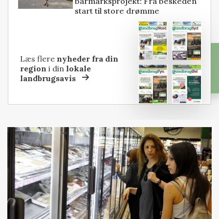
barmarksprojekt: Fra beskeden
start til store drømme
Læs flere
nyheder fra din
region
i din
lokale
landbrugsavis