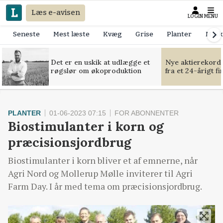
Læs e-avisen
LOGIN
MENU
Seneste
Mest læste
Kvæg
Grise
Planter
Mask
Det er en uskik at udlægge et
Nye aktierekorde
røgslør om økoproduktion
fra et 24-årigt f
PLANTER
01-06-2023 07:15
FOR ABONNENTER
Biostimulanter i korn og
præcisionsjordbrug
Biostimulanter i korn bliver et af emnerne, når
Agri Nord og Mollerup Mølle inviterer til Agri
Farm Day. I år med tema om præcisionsjordbrug.