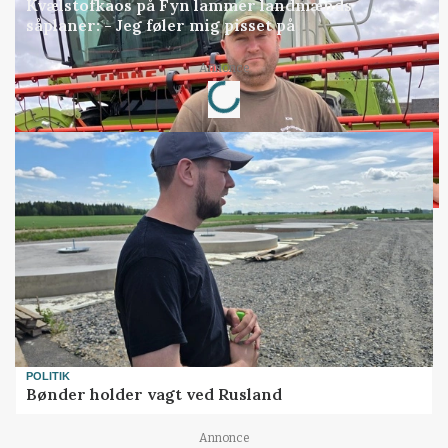
Kvælstofkaos på Fyn lammer landmænds
såplaner: - Jeg føler mig pisset på
Loading...
Annonce
POLITIK
Bønder holder vagt ved Rusland
Annonce