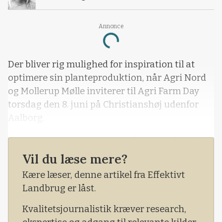
Annonce
Loading...
Der bliver rig mulighed for inspiration til at
optimere sin planteproduktion, når Agri Nord
og Mollerup Mølle inviterer til Agri Farm Day
torsdag den 8. juni på Christianshøj udenfor
Aalborg.
Årets tema er præcisionsjordbrug, og der vil
blandt andet blive fremvist en spot-sprøjte,
Vil du læse mere?
som er det seneste nye indenfor emnet.
Kære læser, denne artikel fra Effektivt
Landbrug er låst.
Kvalitetsjournalistik kræver research,