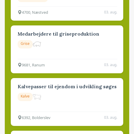
4700, Næstved
03. aug.
Medarbejdere til griseproduktion
Grise
9681, Ranum
03. aug.
Kalvepasser til ejendom i udvikling søges
Kalve
6392, Bolderslev
03. aug.