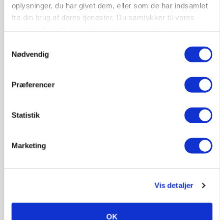
oplysninger, du har givet dem, eller som de har indsamlet
fra din brug af deres tjenester. Du samtykker til vores
cookies, hvis du fortsætter med at anvende vores
hjemmeside.
Samtykkevalg
Nødvendig
Præferencer
Statistik
MARKEDSFOKUS
Nye aktierekorder – og den brutale lektie fra et
24-årigt finansgeni
Marketing
HØST-TOUR
Vis detaljer
OK