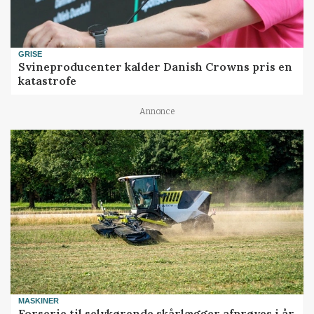
GRISE
Svineproducenter kalder Danish Crowns pris en
katastrofe
Annonce
MASKINER
Forserie til selvkørende skårlægger afprøves i år