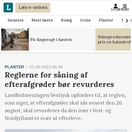
Læs e-avisen
LOGIN
MENU
Seneste
Mest læste
Kvæg
Grise
Planter
Mask
Svineproducente
På døgnvagt i høsten
pris en katastrof
PLANTER
25-08-2023 06:34
Reglerne for såning af
efterafgrøder bør revurderes
Landboforeningen Vestjysk opfordrer til, at reglen,
som siger, at efterafgrøder skal sås senest den 20.
august, skal revurderes da den især i Vest- og
Nordjylland er svær at efterleve.