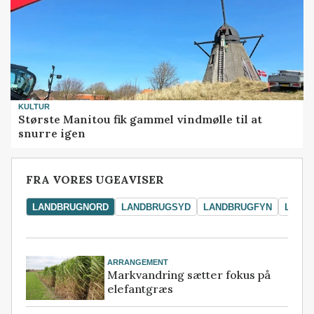
KULTUR
Største Manitou fik gammel vindmølle til at
snurre igen
FRA VORES UGEAVISER
LANDBRUGNORD
LANDBRUGSYD
LANDBRUGFYN
LAND
ARRANGEMENT
Markvandring sætter fokus på
elefantgræs