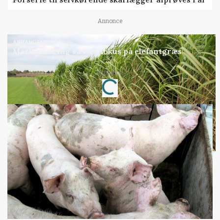
Annonce
ARRANGEMENT
Markvandring sætter fokus på elefantgræs
Annonce
Loading...