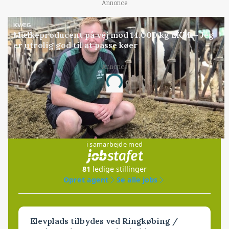
Annonce
KVÆG
Mælkeproducent på vej mod 14.000 kg EKM: - Jeg
er utrolig god til at passe køer
Annonce
Loading...
Jobs
i samarbejde med
81
ledige stillinger
Opret agent
Se alle jobs
Elevplads tilbydes ved Ringkøbing /