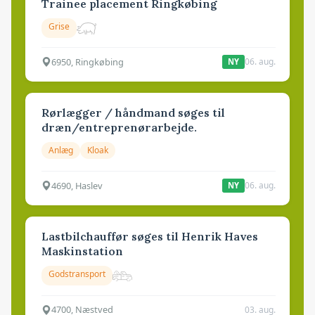
Trainee placement Ringkøbing
Grise
6950, Ringkøbing
06. aug.
NY
Rørlægger / håndmand søges til
dræn/entreprenørarbejde.
Anlæg
Kloak
4690, Haslev
06. aug.
NY
Lastbilchauffør søges til Henrik Haves
Maskinstation
Godstransport
4700, Næstved
03. aug.