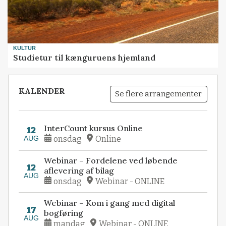
KULTUR
Studietur til kænguruens hjemland
KALENDER
Se flere arrangementer
InterCount kursus Online
12
AUG
onsdag
Online
Webinar – Fordelene ved løbende
12
aflevering af bilag
AUG
onsdag
Webinar - ONLINE
Webinar – Kom i gang med digital
17
bogføring
AUG
mandag
Webinar - ONLINE