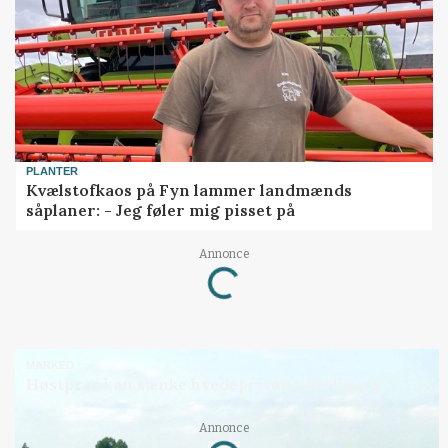
PLANTER
Kvælstofkaos på Fyn lammer landmænds
såplaner: - Jeg føler mig pisset på
Annonce
Loading...
MARKED
Høstpres kan sænke hvedeprisen yderligere
Annonce
Loading...