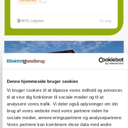
Klimastald
9670, Løgstør
03. aug.
Denne hjemmeside bruger cookies
Vi bruger cookies til at tilpasse vores indhold og annoncer,
til at vise dig funktioner til sociale medier og til at
analysere vores trafik. Vi deler også oplysninger om din
brug af vores website med vores partnere inden for
KVÆG
500-600 køer i stort barmarksprojekt: Fra
sociale medier, annonceringspartnere og analysepartnere.
beskeden start til store drømme
Vores partnere kan kombinere disse data med andre