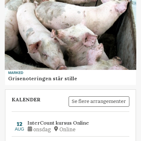
MARKED
Grisenoteringen står stille
KALENDER
Se flere arrangementer
InterCount kursus Online
12
AUG
onsdag
Online