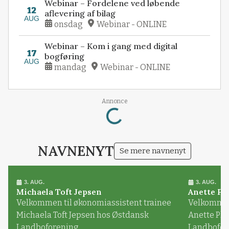
Webinar – Fordelene ved løbende
12
aflevering af bilag
AUG
onsdag
Webinar - ONLINE
Webinar – Kom i gang med digital
17
bogføring
AUG
mandag
Webinar - ONLINE
Loading...
Annonce
NAVNENYT
Se mere navnenyt
3. AUG.
3. AUG.
Michaela Toft Jepsen
Anette Pl
Velkommen til økonomiassistent trainee
Velkommen 
Michaela Toft Jepsen hos Østdansk
Anette Pl
Landboforening
Landbofor