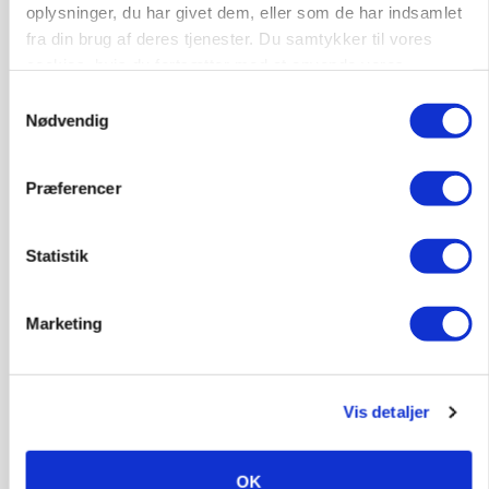
oplysninger, du har givet dem, eller som de har indsamlet
gødskningslov
fra din brug af deres tjenester. Du samtykker til vores
Annonce
cookies, hvis du fortsætter med at anvende vores
hjemmeside.
Samtykkevalg
POLITIK
Nødvendig
Folketinget behandler ny gødskningslov: Sådan
kan den ændre din bedrift fra 2027
Præferencer
Loading...
Annonce
Statistik
Marketing
Vis detaljer
OK