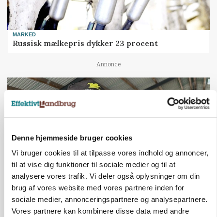
MARKED
Russisk mælkepris dykker 23 procent
Annonce
Denne hjemmeside bruger cookies
Vi bruger cookies til at tilpasse vores indhold og annoncer,
til at vise dig funktioner til sociale medier og til at
analysere vores trafik. Vi deler også oplysninger om din
brug af vores website med vores partnere inden for
POLITIK
sociale medier, annonceringspartnere og analysepartnere.
»Nu stopper I«: Landbrugsdebattør og
Vores partnere kan kombinere disse data med andre
protestgruppe vil demonstrere mod ny