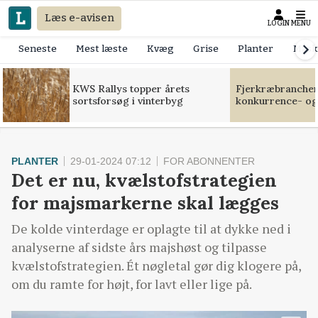
Læs e-avisen
LOGIN
MENU
Seneste
Mest læste
Kvæg
Grise
Planter
Mask
KWS Rallys topper årets
Fjerkræbranchen:
sortsforsøg i vinterbyg
konkurrence- og
PLANTER
29-01-2024 07:12
FOR ABONNENTER
Det er nu, kvælstofstrategien
for majsmarkerne skal lægges
De kolde vinterdage er oplagte til at dykke ned i
analyserne af sidste års majshøst og tilpasse
kvælstofstrategien. Ét nøgletal gør dig klogere på,
om du ramte for højt, for lavt eller lige på.