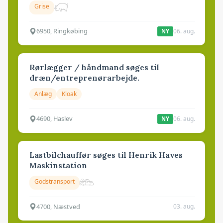
Grise
6950, Ringkøbing
06. aug.
NY
Rørlægger / håndmand søges til
dræn/entreprenørarbejde.
Anlæg
Kloak
4690, Haslev
06. aug.
NY
Lastbilchauffør søges til Henrik Haves
Maskinstation
Godstransport
4700, Næstved
03. aug.