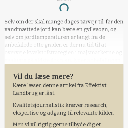
Loading...
Selv om der skal mange dages tørvejr til, før den
vandmættede jord kan bære en gyllevogn, og
selv om jordtemperaturen er langt fra de
anbefalede otte grader, er der nu tid til at
overveje kvælstofstrategien i majsmarkerne og
evaluere på sidste års plan, lyder anbefalingen
fra Corteva.
Vil du læse mere?
De kolde og blæsende vinterdage er oplagte til
Kære læser, denne artikel fra Effektivt
at se på, om man ramte for højt, for lavt eller
Landbrug er låst.
lige på.
Kvalitetsjournalistik kræver research,
ekspertise og adgang til relevante kilder.
Men vi vil rigtig gerne tilbyde dig et