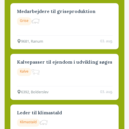
Medarbejdere til griseproduktion
Grise
9681, Ranum
03. aug.
Kalvepasser til ejendom i udvikling søges
Kalve
6392, Bolderslev
03. aug.
Leder til klimastald
Klimastald