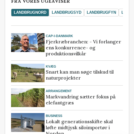
FRA VORES UGEAVISER
LANDBRUGNORD
LANDBRUGSYD
LANDBRUGFYN
LAND
CAP-I-DANMARK
Fjerkræbranchen: - Vi forlanger
ens konkurrence- og
produktionsvilkår
KVÆG
Snart kan man søge tilskud til
naturprojekter
ARRANGEMENT
Markvandring sætter fokus på
elefantgræs
BUSINESS
Lokalt generationsskifte skal
løfte midtjysk siloimportør i
Norden