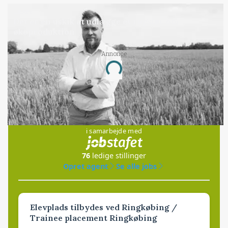
LEDER
Det er en uskik at udlægge et røgslør om
økoproduktion
Annonce
Loading...
Jobs
i samarbejde med
76
ledige stillinger
Opret agent
Se alle jobs
Elevplads tilbydes ved Ringkøbing /
Trainee placement Ringkøbing