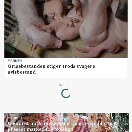
MARKED
Grisebestanden stiger trods svagere
avlsbestand
Loading...
Annonce
MARKED
Uændret notering: Spæde lyspunkter i fortsat
presset marked for oksekød