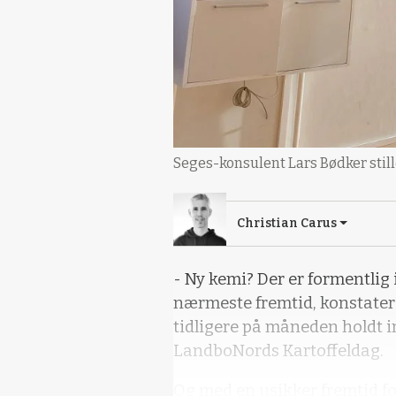
Seges-konsulent Lars Bødker still
Christian Carus
- Ny kemi? Der er formentlig
nærmeste fremtid, konstater
tidligere på måneden holdt
LandboNords Kartoffeldag.
Og med en usikker fremtid for