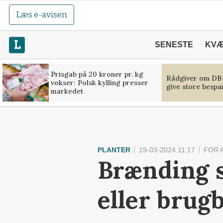
Læs e-avisen
SENESTE
KV
Prisgab på 20 kroner pr. kg
Rådgiver om DB-
vokser: Polsk kylling presser
give store bespa
markedet
PLANTER
19-03-2024 11:17
FOR 
Brænding s
eller brug