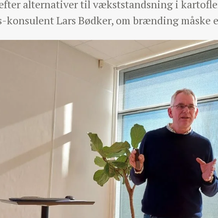
s efter alternativer til vækststandsning i karto
s-konsulent Lars Bødker, om brænding måske er