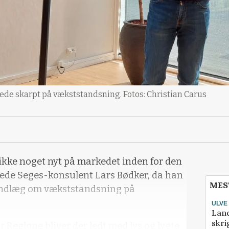
ede skarpt på vækststandsning. Fotos: Christian Carus
 ikke noget nyt på markedet inden for den
ede Seges-konsulent Lars Bødker, da han
MES
 indlæg om vækststandsning på
ULVE
Lan
skri
 Reglone bliver der ledt med lys og lygte