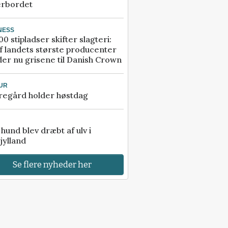
erbordet
NESS
00 stipladser skifter slagteri:
f landets største producenter
er nu grisene til Danish Crown
UR
regård holder høstdag
e hund blev dræbt af ulv i
jylland
Se flere nyheder her