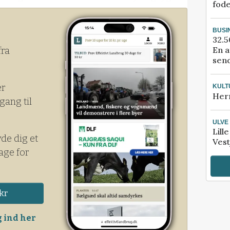
fod
BUSI
32.5
En a
fra
send
er
KULT
Her
gang til
ULVE
Lill
yde dig et
Vest
age for
kr
 ind her