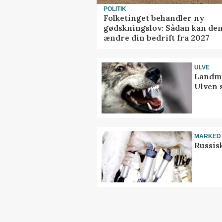
POLITIK
Folketinget behandler ny
gødskningslov: Sådan kan de
ændre din bedrift fra 2027
ULVE
Landma
Ulven 
MARKED
Russis