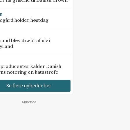
r nu grisene til Danish Crown
UR
egård holder høstdag
 hund blev dræbt af ulv i
ylland
eproducenter kalder Danish
ns notering en katastrofe
Se flere nyheder her
Annonce