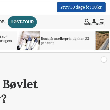
Prøv 30 dage for 30 kr.
OB
HØST-TOUR
SØG
LOGIN
MENU
t tv-
Russisk mælkepris dykker 23
brugets
procent
 Bøvlet
v?