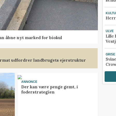
sende
KULT
Herr
ULVE
Lille
kan åbne nyt marked for biokul
Vestj
GRISE
Svin
format udfordrer landbrugets ejerstruktur
Crow
ANNONCE
Der kan være penge gemt, i
foderstrategien