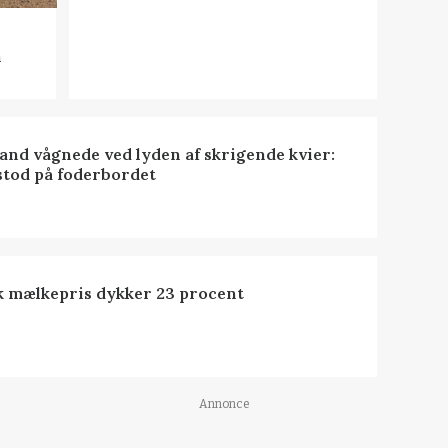
n
nd vågnede ved lyden af skrigende kvier:
stod på foderbordet
k mælkepris dykker 23 procent
Annonce