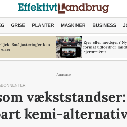
ÆG
GRISE
PLANTER
MASKINER
BUSINESS
J
Ejer eller medejer? Ny
Tjek: Små justeringer kan
format udfordrer land
relser
ejerstruktur
Annonce
ABONNENTER
om vækststandser:
bart kemi-alternati