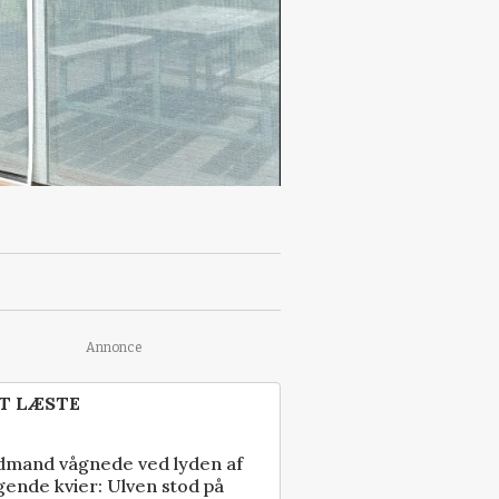
Annonce
T LÆSTE
dmand vågnede ved lyden af
gende kvier: Ulven stod på