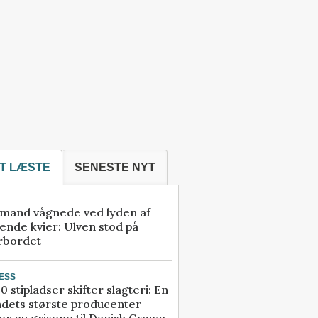
T LÆSTE
SENESTE NYT
mand vågnede ved lyden af
ende kvier: Ulven stod på
rbordet
ESS
0 stipladser skifter slagteri: En
ndets største producenter