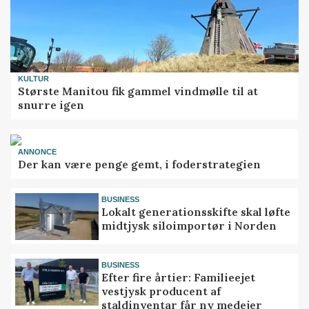
KULTUR
Største Manitou fik gammel vindmølle til at
snurre igen
ANNONCE
Der kan være penge gemt, i foderstrategien
BUSINESS
Lokalt generationsskifte skal løfte
midtjysk siloimportør i Norden
BUSINESS
Efter fire årtier: Familieejet
vestjysk producent af
staldinventar får ny medejer