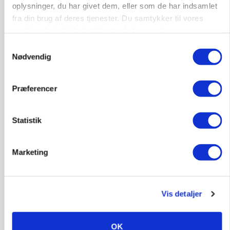
oplysninger, du har givet dem, eller som de har indsamlet
Annonce
fra din brug af deres tjenester. Du samtykker til vores
cookies, hvis du fortsætter med at anvende vores
ARRANGEMENT
hjemmeside.
Markvandring sætter fokus på elefantgræs
Samtykkevalg
Nødvendig
Loading...
Annonce
Præferencer
Statistik
Marketing
Vis detaljer
MARKED
OK