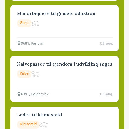
Medarbejdere til griseproduktion
Grise
9681, Ranum
03. aug.
Kalvepasser til ejendom i udvikling søges
Kalve
6392, Bolderslev
03. aug.
Leder til klimastald
Klimastald