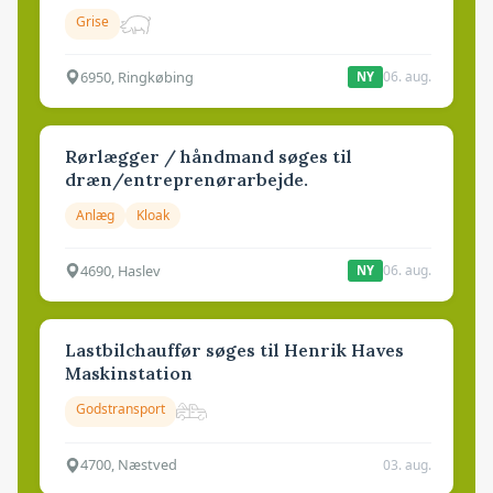
Grise
6950, Ringkøbing
06. aug.
NY
Rørlægger / håndmand søges til
dræn/entreprenørarbejde.
Anlæg
Kloak
4690, Haslev
06. aug.
NY
Lastbilchauffør søges til Henrik Haves
Maskinstation
Godstransport
4700, Næstved
03. aug.