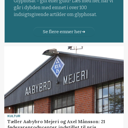
Glyphosat – gift eller guld? Læs med her, når vi
går i dybden med emnet i over 100
indsigtsgivende artikler om glyphosat.
Se flere emner her
KULTUR
Tæller Aabybro Mejeri og Axel Månsson: 21
fødevareproducenter indstillet til pris