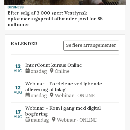
BUSINESS
Efter salg af 3.000 søer: Vestfynsk
opformeringsprofil afhænder jord for 85
millioner
KALENDER
Se flere arrangementer
InterCount kursus Online
12
AUG
onsdag
Online
Webinar – Fordelene ved løbende
12
aflevering af bilag
AUG
onsdag
Webinar - ONLINE
Webinar – Kom i gang med digital
17
bogføring
AUG
mandag
Webinar - ONLINE