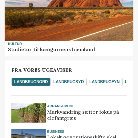
KULTUR
Studietur til kænguruens hjemland
FRA VORES UGEAVISER
LANDBRUGNORD
LANDBRUGSYD
LANDBRUGFYN
LAND
ARRANGEMENT
Markvandring sætter fokus på
elefantgræs
BUSINESS
Lokalt generationsskifte skal