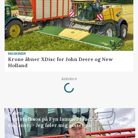
MASKINER
Krone åbner XDisc for John Deere og New
Holland
Loading...
Annonce
PLANTER
Kvælstofkaos på Fyn lammer landmænds
såplaner: - Jeg føler mig pisset på