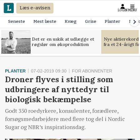
Læs e-avisen
LOGIN
MENU
Seneste
Mest læste
Kvæg
Grise
Planter
Mask
Det er en uskik at udlægge et
Nye aktierekorde
røgslør om økoproduktion
fra et 24-årigt f
PLANTER
07-02-2019 09:30
FOR ABONNENTER
Droner flyves i stilling som
udbringere af nyttedyr til
biologisk bekæmpelse
Godt 350 roedyrkere, konsulenter, forædlere,
forsøgsmedarbejdere med flere tog del i Nordic
Sugar og NBR’s inspirationsdag.