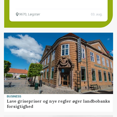
9670, Løgstør
03. aug.
BUSINESS
Lave grisepriser og nye regler øger landbobanks
forsigtighed