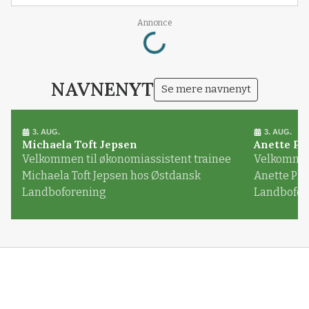
Loading...
Annonce
NAVNENYT
Se mere navnenyt
3. AUG.
3. AUG.
Michaela Toft Jepsen
Anette Pl
Velkommen til økonomiassistent trainee
Velkommen 
Michaela Toft Jepsen hos Østdansk
Anette Pl
Landboforening
Landbofor