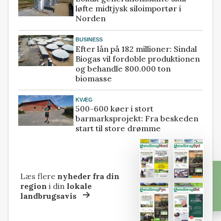
løfte midtjysk siloimportør i
Norden
BUSINESS
Efter lån på 182 millioner: Sindal
Biogas vil fordoble produktionen
og behandle 800.000 ton
biomasse
KVÆG
500-600 køer i stort
barmarksprojekt: Fra beskeden
start til store drømme
Læs flere
nyheder fra din
region
i din
lokale
landbrugsavis