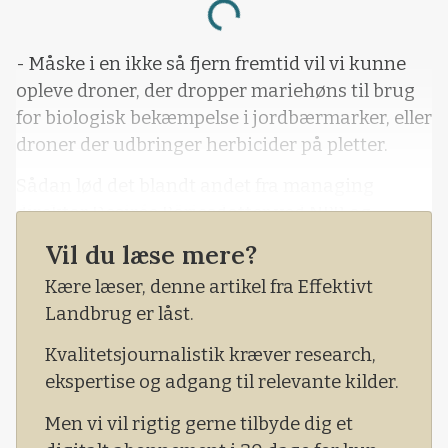
- Måske i en ikke så fjern fremtid vil vi kunne
opleve droner, der dropper mariehøns til brug
for biologisk bekæmpelse i jordbærmarker, eller
droner der udbringer herbicider på pletter.
Sådan lød det blandt andet fra managing
direktor Desirée Börjesdotter ved NBR og
Nordic Sugars fælles inspirationsdag tirsdag i
Vil du læse mere?
Sakskøbing Sportscenter.
Kære læser, denne artikel fra Effektivt
En inspirationsdag der bød på en lang række
Landbrug er låst.
faglige inp
Kvalitetsjournalistik kræver research,
ekspertise og adgang til relevante kilder.
Men vi vil rigtig gerne tilbyde dig et