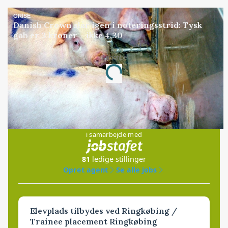
GRISE
Danish Crown slår igen i noteringsstrid: Tysk
gab er 3 kroner – ikke 4,30
Loading...
Annonce
Jobs
i samarbejde med
81
ledige stillinger
Opret agent
Se alle jobs
Elevplads tilbydes ved Ringkøbing /
Trainee placement Ringkøbing