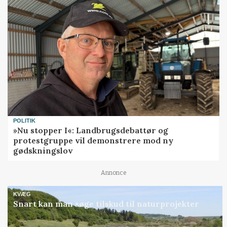
POLITIK
»Nu stopper I«: Landbrugsdebattør og
protestgruppe vil demonstrere mod ny
gødskningslov
Annonce
KVÆG
Snart kan man søge tilskud til naturprojekter
Annonce