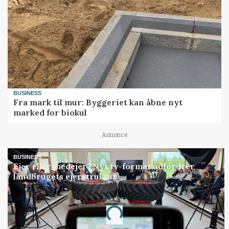
BUSINESS
Fra mark til mur: Byggeriet kan åbne nyt
marked for biokul
Annonce
BUSINESS
Ejer eller medejer? Nyt tv-format udfordrer
landbrugets ejerstruktur
Annonce
Loading...