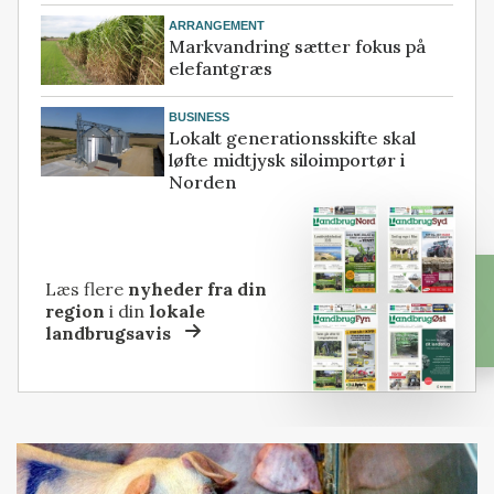
ARRANGEMENT
Markvandring sætter fokus på
elefantgræs
BUSINESS
Lokalt generationsskifte skal
løfte midtjysk siloimportør i
Norden
Læs flere
nyheder fra din
region
i din
lokale
landbrugsavis