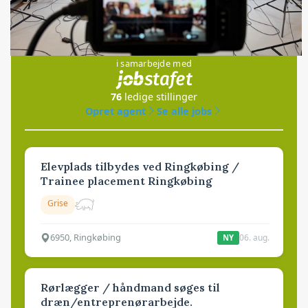
Jobs
i samarbejde med
76
ledige stillinger
Opret agent
Se alle jobs
Elevplads tilbydes ved Ringkøbing /
Trainee placement Ringkøbing
Grise
6950, Ringkøbing
06. aug.
NY
Rørlægger / håndmand søges til
dræn/entreprenørarbejde.