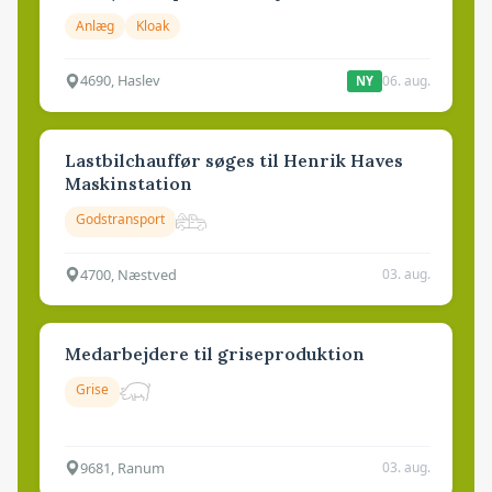
Anlæg
Kloak
4690, Haslev
06. aug.
NY
Lastbilchauffør søges til Henrik Haves
Maskinstation
Godstransport
4700, Næstved
03. aug.
Medarbejdere til griseproduktion
Grise
9681, Ranum
03. aug.