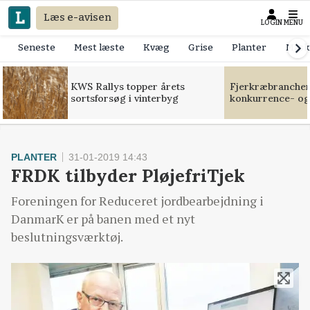
Læs e-avisen
LOGIN
MENU
Seneste
Mest læste
Kvæg
Grise
Planter
Mask
KWS Rallys topper årets
Fjerkræbranchen:
sortsforsøg i vinterbyg
konkurrence- og
PLANTER
31-01-2019 14:43
FRDK tilbyder PløjefriTjek
Foreningen for Reduceret jordbearbejdning i
DanmarK er på banen med et nyt
beslutningsværktøj.