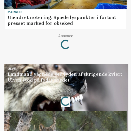
MARKED
Uændret notering: Spæde lyspunkter i fortsat
presset marked for oksekød
Annonce
Loading...
ULVE
Landmand vågnede ved lyden af skrigende kvier:
Ulven stod på foderbordet
Annonce
Loading...