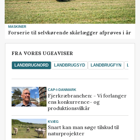
MASKINER
Forserie til selvkørende skårlægger afprøves i år
FRA VORES UGEAVISER
LANDBRUGNORD
LANDBRUGSYD
LANDBRUGFYN
LAND
CAP-I-DANMARK
Fjerkræbranchen: - Vi forlanger
ens konkurrence- og
produktionsvilkår
KVÆG
Snart kan man søge tilskud til
naturprojekter