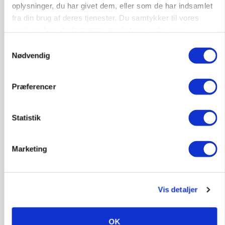
oplysninger, du har givet dem, eller som de har indsamlet
fra din brug af deres tjenester. Du samtykker til vores
cookies, hvis du fortsætter med at anvende vores
hjemmeside.
Samtykkevalg
Nødvendig
Præferencer
POLITIK
Folketinget behandler ny gødskningslov: Sådan
kan den ændre din bedrift fra 2027
Statistik
Marketing
Vis detaljer
OK