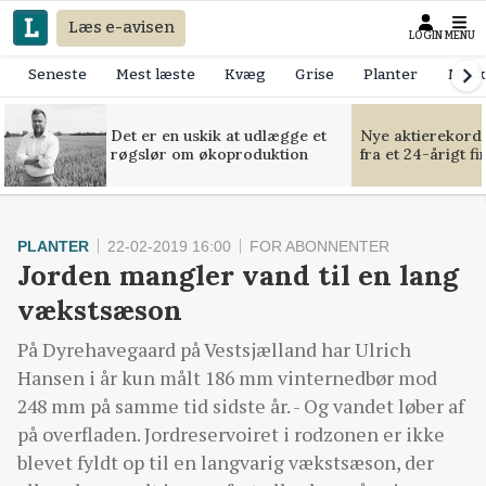
Læs e-avisen
LOGIN
MENU
Seneste
Mest læste
Kvæg
Grise
Planter
Mask
Det er en uskik at udlægge et
Nye aktierekorde
røgslør om økoproduktion
fra et 24-årigt f
PLANTER
22-02-2019 16:00
FOR ABONNENTER
Jorden mangler vand til en lang
vækstsæson
På Dyrehavegaard på Vestsjælland har Ulrich
Hansen i år kun målt 186 mm vinternedbør mod
248 mm på samme tid sidste år. - Og vandet løber af
på overfladen. Jordreservoiret i rodzonen er ikke
blevet fyldt op til en langvarig vækstsæson, der