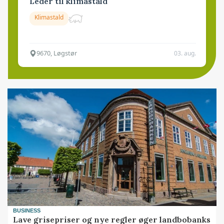
Leder til klimastald
Klimastald
9670, Løgstør
03. aug.
BUSINESS
Lave grisepriser og nye regler øger landbobanks