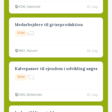
4700, Næstved
03. aug.
Medarbejdere til griseproduktion
Grise
9681, Ranum
03. aug.
Kalvepasser til ejendom i udvikling søges
Kalve
6392, Bolderslev
03. aug.