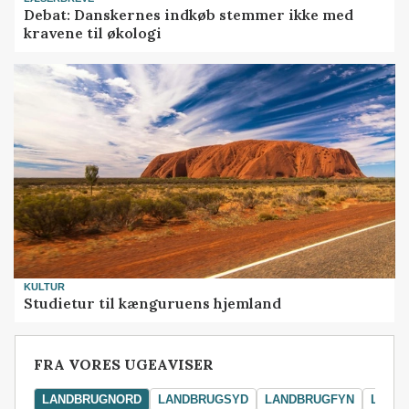
Debat: Danskernes indkøb stemmer ikke med
kravene til økologi
KULTUR
Studietur til kænguruens hjemland
FRA VORES UGEAVISER
LANDBRUGNORD
LANDBRUGSYD
LANDBRUGFYN
LAND