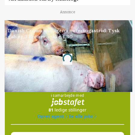
Annonce
GRISE
Danish Crown slår igen i noteringsstrid: Tysk
gab er 3 kroner – ikke 4,30
Annonce
Loading...
Jobs
i samarbejde med
81
ledige stillinger
Opret agent
Se alle jobs