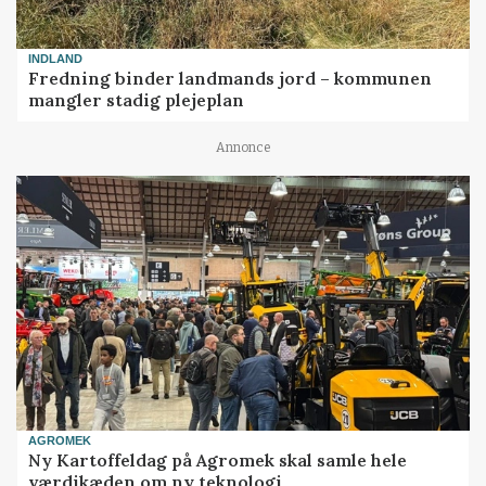
INDLAND
Fredning binder landmands jord – kommunen
mangler stadig plejeplan
Annonce
AGROMEK
Ny Kartoffeldag på Agromek skal samle hele
værdikæden om ny teknologi