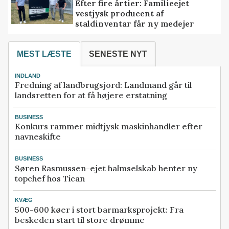
Efter fire årtier: Familieejet
vestjysk producent af
staldinventar får ny medejer
MEST LÆSTE
SENESTE NYT
INDLAND
Fredning af landbrugsjord: Landmand går til
landsretten for at få højere erstatning
BUSINESS
Konkurs rammer midtjysk maskinhandler efter
navneskifte
BUSINESS
Søren Rasmussen-ejet halmselskab henter ny
topchef hos Tican
KVÆG
500-600 køer i stort barmarksprojekt: Fra
beskeden start til store drømme