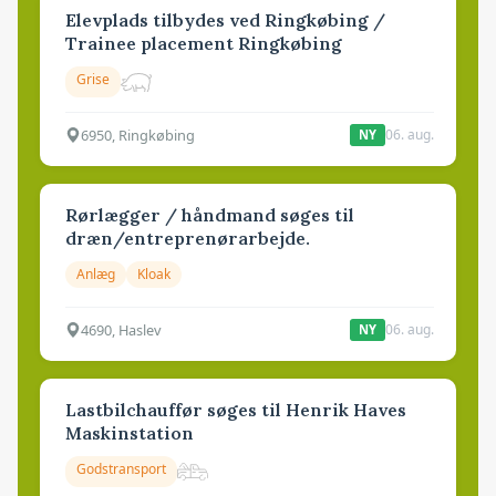
Elevplads tilbydes ved Ringkøbing /
Trainee placement Ringkøbing
Grise
6950, Ringkøbing
06. aug.
NY
Rørlægger / håndmand søges til
dræn/entreprenørarbejde.
Anlæg
Kloak
4690, Haslev
06. aug.
NY
Lastbilchauffør søges til Henrik Haves
Maskinstation
Godstransport