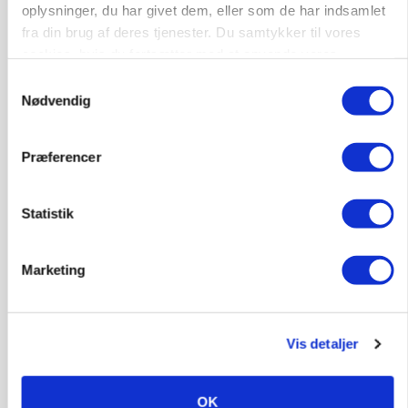
oplysninger, du har givet dem, eller som de har indsamlet
MASKINER
Forserie til selvkørende skårlægger afprøves i år
fra din brug af deres tjenester. Du samtykker til vores
cookies, hvis du fortsætter med at anvende vores
Annonce
hjemmeside.
Samtykkevalg
Nødvendig
ARRANGEMENT
Markvandring sætter fokus på elefantgræs
Præferencer
Annonce
Loading...
Statistik
Marketing
Vis detaljer
OK