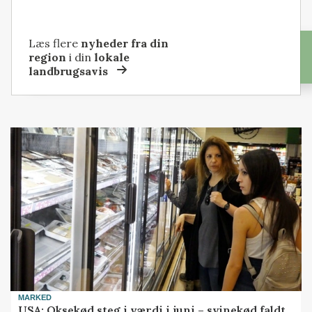
Læs flere
nyheder fra din
region
i din
lokale
landbrugsavis
MARKED
USA: Oksekød steg i værdi i juni – svinekød faldt