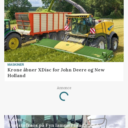
MASKINER
Krone åbner XDisc for John Deere og New
Holland
Annonce
Loading...
PLANTER
Kvælstofkaos på Fyn lammer landmænds