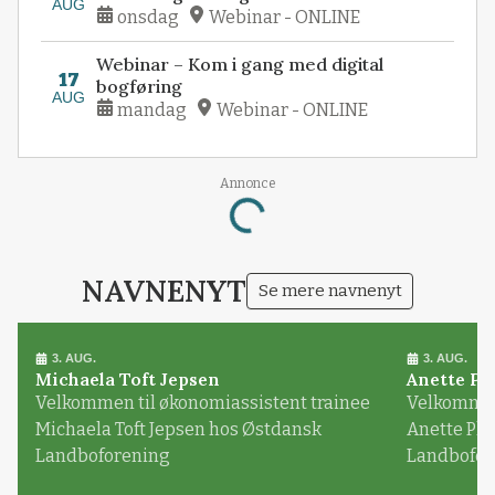
AUG
onsdag
Webinar - ONLINE
Webinar – Kom i gang med digital
17
bogføring
AUG
mandag
Webinar - ONLINE
Annonce
Loading...
NAVNENYT
Se mere navnenyt
3. AUG.
3. AUG.
Michaela Toft Jepsen
Anette Pl
Velkommen til økonomiassistent trainee
Velkommen 
Michaela Toft Jepsen hos Østdansk
Anette Pl
Landboforening
Landbofor