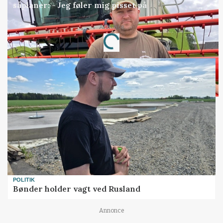
såplaner: - Jeg føler mig pisset på
Annonce
Loading...
POLITIK
Bønder holder vagt ved Rusland
Annonce