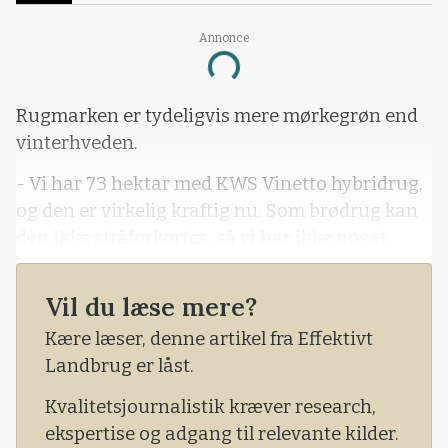
Annonce
Loading...
Rugmarken er tydeligvis mere mørkegrøn end
vinterhveden.
- Vi har 73 hektar med KWS Vinetto hybridrug,
og den er virkelig kraftig nu. Som brødrug kan
den ikke stråforkortes, så vi har ikke noget
imod de store flokke af gæs, der går og græsser
rugen ned i disse dage, fortæller Ulrich Hansen,
Vil du læse mere?
der er driftsleder på det vestsjællandske
Kære læser, denne artikel fra Effektivt
Løvenborg Gods nær Holbæk.
Landbrug er låst.
Vi er – i torsdagens lette regnve
Kvalitetsjournalistik kræver research,
ekspertise og adgang til relevante kilder.