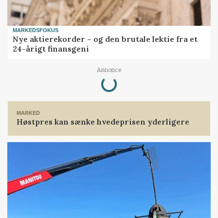
MARKEDSFOKUS
Nye aktierekorder – og den brutale lektie fra et
24-årigt finansgeni
Loading...
Annonce
MARKED
Høstpres kan sænke hvedeprisen yderligere