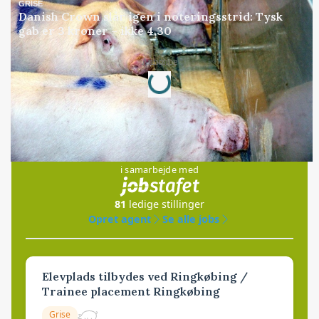
GRISE
Danish Crown slår igen i noteringsstrid: Tysk
gab er 3 kroner – ikke 4,30
Loading...
Annonce
Jobs
i samarbejde med
81
ledige stillinger
Opret agent
Se alle jobs
Elevplads tilbydes ved Ringkøbing /
Trainee placement Ringkøbing
Grise