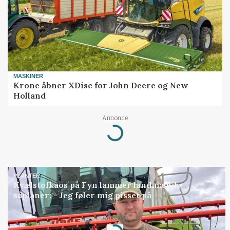
MASKINER
Krone åbner XDisc for John Deere og New
Holland
Annonce
Loading...
PLANTER
Kvælstofkaos på Fyn lammer landmænds
såplaner: - Jeg føler mig pisset på
Annonce