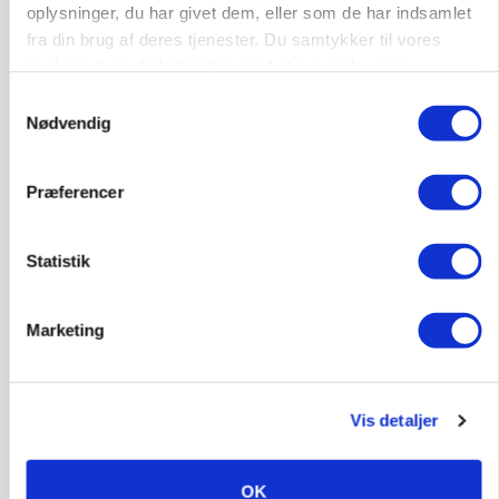
oplysninger, du har givet dem, eller som de har indsamlet
fra din brug af deres tjenester. Du samtykker til vores
ARRANGEMENT
Markvandring sætter fokus på elefantgræs
cookies, hvis du fortsætter med at anvende vores
hjemmeside.
Samtykkevalg
Annonce
Nødvendig
Loading...
Præferencer
Statistik
Marketing
Vis detaljer
MARKED
Grisenoteringen står stille
OK