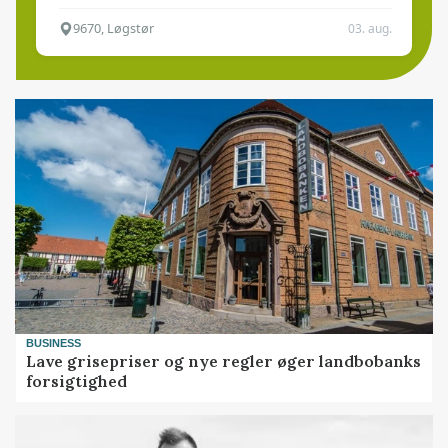
9670, Løgstør
03. aug.
BUSINESS
Lave grisepriser og nye regler øger landbobanks
forsigtighed