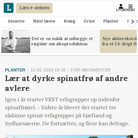
Læs e-avisen
LOGIN
MENU
Seneste
Mest læste
Kvæg
Grise
Planter
Mask
Det er en uskik at udlægge et
Nye aktierekorde
røgslør om økoproduktion
fra et 24-årigt f
PLANTER
12-02-2019 18:30
FOR ABONNENTER
Lær at dyrke spinatfrø af andre
avlere
Igen i år starter VKST erfagrupper op indenfor
spinatfrøavl. – Sidste år blevet der startet tre
sådanne spinat-erfagrupper på Sjælland og
Sydhavsøerne. De fortsætter, og flere kan deltage.