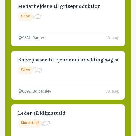
Medarbejdere til griseproduktion
Grise
9681, Ranum
03. aug.
Kalvepasser til ejendom i udvikling søges
Kalve
6392, Bolderslev
03. aug.
Leder til klimastald
Klimastald