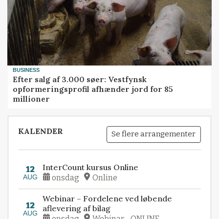
BUSINESS
Efter salg af 3.000 søer: Vestfynsk
opformeringsprofil afhænder jord for 85
millioner
KALENDER
Se flere arrangementer
InterCount kursus Online
12
AUG
onsdag
Online
Webinar – Fordelene ved løbende
12
aflevering af bilag
AUG
onsdag
Webinar - ONLINE