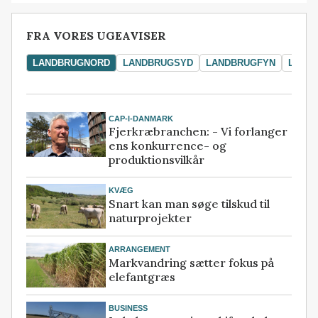
FRA VORES UGEAVISER
LANDBRUGNORD
LANDBRUGSYD
LANDBRUGFYN
LAND
CAP-I-DANMARK
Fjerkræbranchen: - Vi forlanger
ens konkurrence- og
produktionsvilkår
KVÆG
Snart kan man søge tilskud til
naturprojekter
ARRANGEMENT
Markvandring sætter fokus på
elefantgræs
BUSINESS