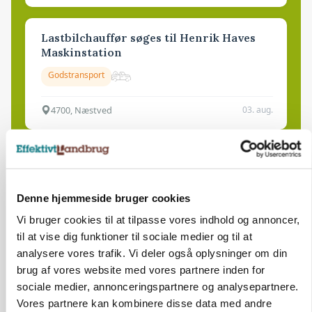
Lastbilchauffør søges til Henrik Haves
Maskinstation
Godstransport
4700, Næstved
03. aug.
Medarbejdere til griseproduktion
Grise
Denne hjemmeside bruger cookies
Vi bruger cookies til at tilpasse vores indhold og annoncer,
9681, Ranum
03. aug.
til at vise dig funktioner til sociale medier og til at
analysere vores trafik. Vi deler også oplysninger om din
brug af vores website med vores partnere inden for
Kalvepasser til ejendom i udvikling søges
sociale medier, annonceringspartnere og analysepartnere.
Vores partnere kan kombinere disse data med andre
Kalve