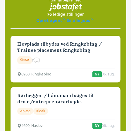
76
ledige stillinger
Opret agent
Se alle jobs
Elevplads tilbydes ved Ringkøbing /
Trainee placement Ringkøbing
Grise
6950, Ringkøbing
06. aug.
NY
Rørlægger / håndmand søges til
dræn/entreprenørarbejde.
Anlæg
Kloak
4690, Haslev
06. aug.
NY