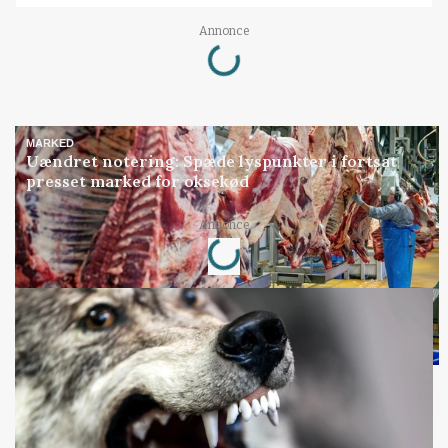
Loading...
Annonce
MARKED
Uændret notering: Spæde lyspunkter i fortsat
presset marked for oksekød
Loading...
Annonce