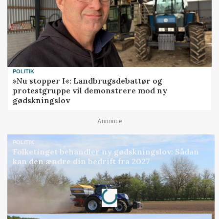
POLITIK
»Nu stopper I«: Landbrugsdebattør og
protestgruppe vil demonstrere mod ny
gødskningslov
Annonce
POLITIK
Folketinget behandler ny gødskningslov: Sådan
kan den ændre din bedrift fra 2027
Loading...
Annonce