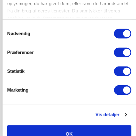
oplysninger, du har givet dem, eller som de har indsamlet
fra din brug af deres tjenester. Du samtykker til vores
cookies, hvis du fortsætter med at anvende vores
6392, Bolderslev
03. aug.
hjemmeside.
Samtykkevalg
Nødvendig
Leder til klimastald
Klimastald
Præferencer
Statistik
9670, Løgstør
03. aug.
Marketing
Vis detaljer
OK