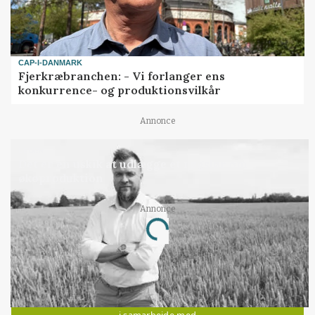
CAP-I-DANMARK
Fjerkræbranchen: - Vi forlanger ens
konkurrence- og produktionsvilkår
Annonce
LEDER
Det er en uskik at udlægge et røgslør om
økoproduktion
Annonce
Loading...
Jobs
i samarbejde med