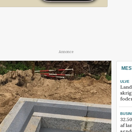
Annonce
MES
ULVE
Land
skrig
fode
BUSIN
32.50
af la
sende