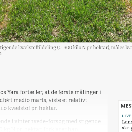
igende kvælstoftildeling (0-300 kilo N pr. hektar), måles kv
a
s Yara fortæller, at de første målinger i
ført medio marts, viste et relativt
MES
lo kvælstof pr. hektar.
ULVE
ende i vinterhvede-forsøg med stigende
Lan
skri
0 kg N pr. hektar, forklarer han.