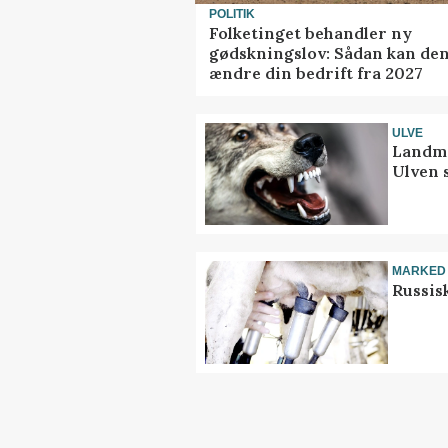
POLITIK
Folketinget behandler ny
gødskningslov: Sådan kan de
ændre din bedrift fra 2027
ULVE
Landma
Ulven 
MARKED
Russis