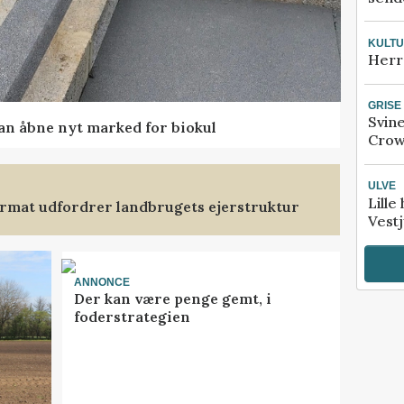
KULT
Herr
GRISE
Svin
kan åbne nyt marked for biokul
Crow
ULVE
Lille
format udfordrer landbrugets ejerstruktur
Vestj
ANNONCE
Der kan være penge gemt, i
foderstrategien