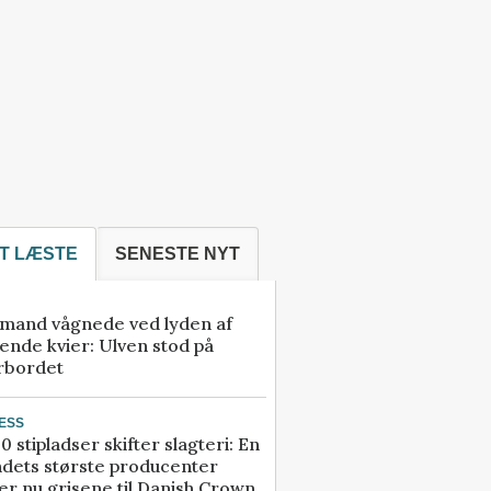
T LÆSTE
SENESTE NYT
mand vågnede ved lyden af
ende kvier: Ulven stod på
rbordet
ESS
0 stipladser skifter slagteri: En
ndets største producenter
r nu grisene til Danish Crown