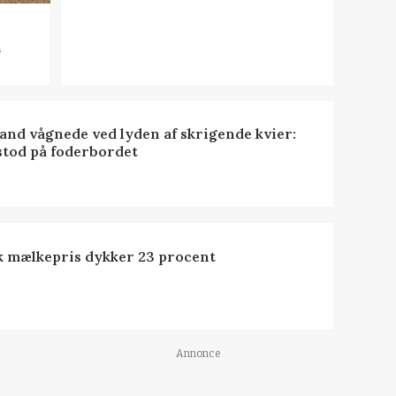
n
nd vågnede ved lyden af skrigende kvier:
stod på foderbordet
k mælkepris dykker 23 procent
Annonce