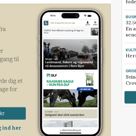
fod
BUSI
32.5
En a
fra
send
er
KULT
Her
gang til
GRIS
Svin
yde dig et
Crow
age for
kr
 ind her