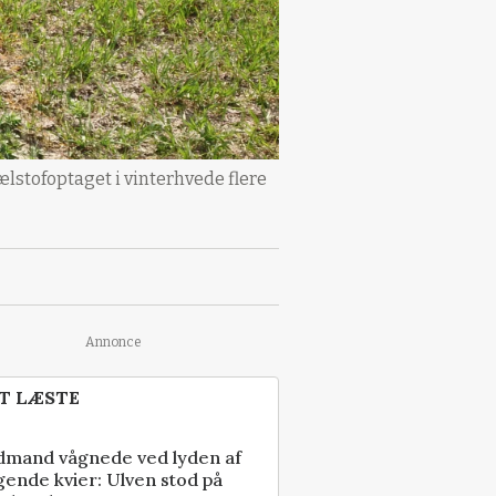
ælstofoptaget i vinterhvede flere
Annonce
T LÆSTE
dmand vågnede ved lyden af
gende kvier: Ulven stod på