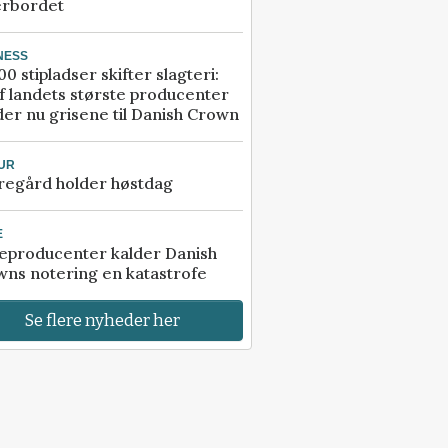
erbordet
NESS
00 stipladser skifter slagteri:
f landets største producenter
er nu grisene til Danish Crown
UR
regård holder høstdag
E
eproducenter kalder Danish
ns notering en katastrofe
Se flere nyheder her