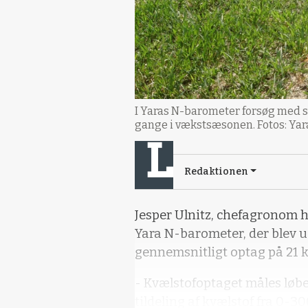
I Yaras N-barometer forsøg med st
gange i vækstsæsonen. Fotos: Yar
Redaktionen
Jesper Ulnitz, chefagronom ho
Yara N-barometer, der blev ud
gennemsnitligt optag på 21 ki
- Kvælstofoptaget måles løb
tildeling af kvælstof fra 0-30