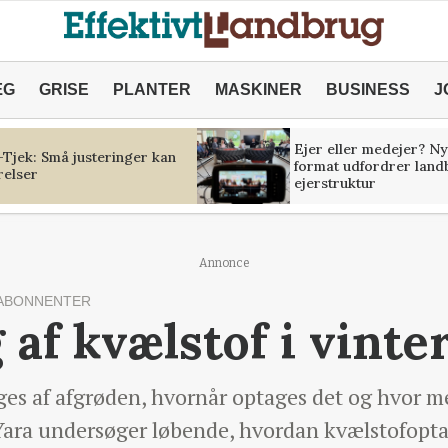
ÆG
GRISE
PLANTER
MASKINER
BUSINESS
J
Ejer eller medejer? Ny
Tjek: Små justeringer kan
format udfordrer land
relser
ejerstruktur
Annonce
ABONNENTER
 af kvælstof i vint
es af afgrøden, hvornår optages det og hvor me
Yara undersøger løbende, hvordan kvælstofoptag