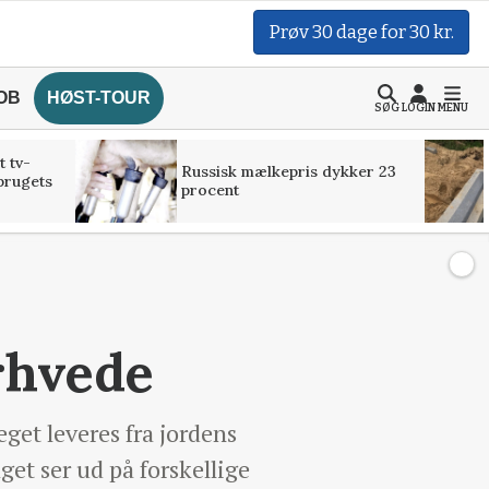
Prøv 30 dage for 30 kr.
OB
HØST-TOUR
SØG
LOGIN
MENU
t tv-
Russisk mælkepris dykker 23
brugets
procent
erhvede
get leveres fra jordens
et ser ud på forskellige