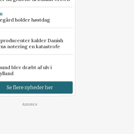
UR
egård holder høstdag
eproducenter kalder Danish
ns notering en katastrofe
 hund blev dræbt af ulv i
ylland
Se flere nyheder her
Annonce