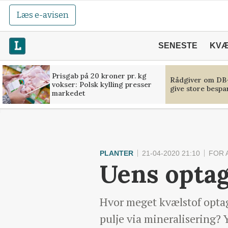
Læs e-avisen
SENESTE
KV
Prisgab på 20 kroner pr. kg
Rådgiver om DB-
vokser: Polsk kylling presser
give store bespa
markedet
PLANTER
21-04-2020 21:10
FOR 
Uens optag
Hvor meget kvælstof optag
pulje via mineralisering? 