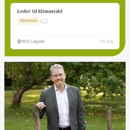
Leder til klimastald
Klimastald
9670, Løgstør
03. aug.