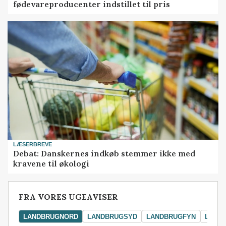
fødevareproducenter indstillet til pris
LÆSERBREVE
Debat: Danskernes indkøb stemmer ikke med
kravene til økologi
FRA VORES UGEAVISER
LANDBRUGNORD
LANDBRUGSYD
LANDBRUGFYN
LAND