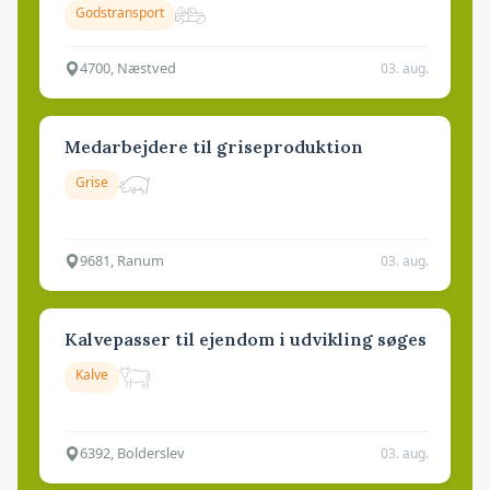
Godstransport
4700, Næstved
03. aug.
Medarbejdere til griseproduktion
Grise
9681, Ranum
03. aug.
Kalvepasser til ejendom i udvikling søges
Kalve
6392, Bolderslev
03. aug.