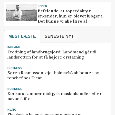
LEDER
Befriende, at topredaktør
erkender, hun er blevet klogere.
Det kunne vi alle lære af
MEST LÆSTE
SENESTE NYT
INDLAND
Fredning af landbrugsjord: Landmand går til
landsretten for at få højere erstatning
BUSINESS
Søren Rasmussen-ejet halmselskab henter ny
topchef hos Tican
BUSINESS
Konkurs rammer midtjysk maskinhandler efter
navneskifte
KVÆG
Eksplosive kviepriser ramte nystartet