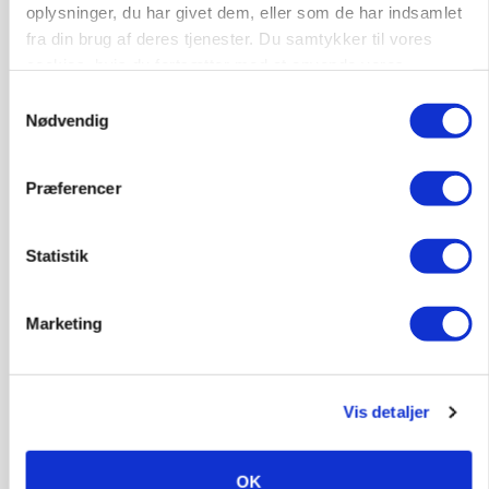
oplysninger, du har givet dem, eller som de har indsamlet
fra din brug af deres tjenester. Du samtykker til vores
MARKED
cookies, hvis du fortsætter med at anvende vores
Grisenoteringen står stille
hjemmeside.
Samtykkevalg
Nødvendig
Annonce
MASKINER
Præferencer
Krone åbner XDisc for John Deere og New
Holland
Statistik
Annonce
Loading...
Marketing
Vis detaljer
OK