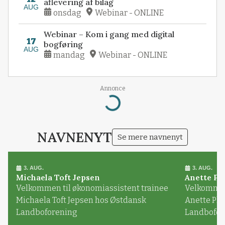
aflevering af bilag
AUG
onsdag
Webinar - ONLINE
Webinar – Kom i gang med digital
17
bogføring
AUG
mandag
Webinar - ONLINE
Annonce
Loading...
NAVNENYT
Se mere navnenyt
3. AUG.
3. AUG.
Michaela Toft Jepsen
Anette Pl
Velkommen til økonomiassistent trainee
Velkommen 
Michaela Toft Jepsen hos Østdansk
Anette Pl
Landboforening
Landbofor