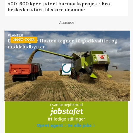
500-600 køer i stort barmarksprojekt: Fra
beskeden start til store drømme
Annonce
PLANTER
HØST-TOUR
Danish Agro: Høsten tegner til god kvalitet og
middeludbytter
Loading...
Annonce
Jobs
i samarbejde med
81
ledige stillinger
Opret agent
Se alle jobs