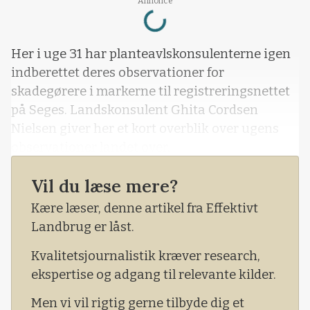
Loading...
Annonce
Her i uge 31 har planteavlskonsulenterne igen
indberettet deres observationer for
skadegørere i markerne til registreringsnettet
på Seges. Landskonsulent Ghita Cordsen
Nielsen giver her et kort overblik over ugens
observationer landet over.
Der registreres i 12 pløjede marker og 8
Vil du læse mere?
upløjede marker, og alle marker har forfrugt
Kære læser, denne artikel fra Effektivt
majs. Risikoen for angreb af majsøjeplet og
Landbrug er låst.
majsbladplet er størst i upløjede marker med
forfrugt majs, fordi svampene overlever på
Kvalitetsjournalistik kræver research,
planterester af majs.
ekspertise og adgang til relevante kilder.
Men vi vil rigtig gerne tilbyde dig et