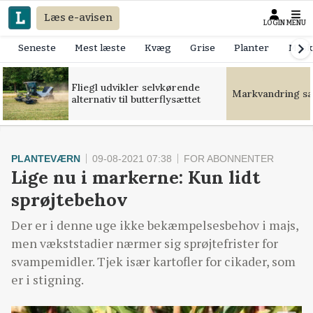
Læs e-avisen
LOGIN
MENU
Seneste
Mest læste
Kvæg
Grise
Planter
Mask
Fliegl udvikler selvkørende
Markvandring sæt
alternativ til butterflysættet
PLANTEVÆRN
09-08-2021 07:38
FOR ABONNENTER
Lige nu i markerne: Kun lidt
sprøjtebehov
Der er i denne uge ikke bekæmpelsesbehov i majs,
men vækststadier nærmer sig sprøjtefrister for
svampemidler. Tjek især kartofler for cikader, som
er i stigning.