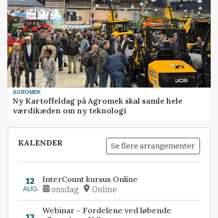
AGROMEK
Ny Kartoffeldag på Agromek skal samle hele
værdikæden om ny teknologi
KALENDER
Se flere arrangementer
InterCount kursus Online
12
AUG
onsdag
Online
Webinar – Fordelene ved løbende
12