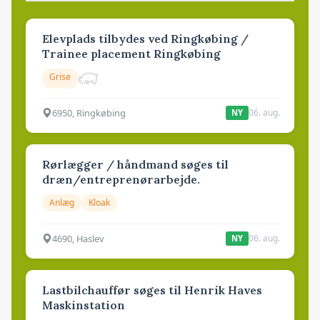
Elevplads tilbydes ved Ringkøbing /
Trainee placement Ringkøbing
Grise
6950, Ringkøbing
06. aug.
NY
Rørlægger / håndmand søges til
dræn/entreprenørarbejde.
Anlæg
Kloak
4690, Haslev
06. aug.
NY
Lastbilchauffør søges til Henrik Haves
Maskinstation