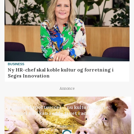
BUSINESS
Ny HR-chef skal koble kultur og forretning i
Seges Innovation
Annonce
GRISE
Engang eksportsucces – nu kulturhistorie:
Gammel sæd kan redde truet race
Annonce