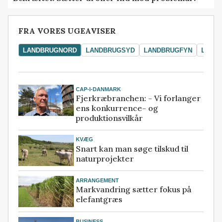
FRA VORES UGEAVISER
LANDBRUGNORD
LANDBRUGSYD
LANDBRUGFYN
LAND
CAP-I-DANMARK
Fjerkræbranchen: - Vi forlanger
ens konkurrence- og
produktionsvilkår
KVÆG
Snart kan man søge tilskud til
naturprojekter
ARRANGEMENT
Markvandring sætter fokus på
elefantgræs
BUSINESS