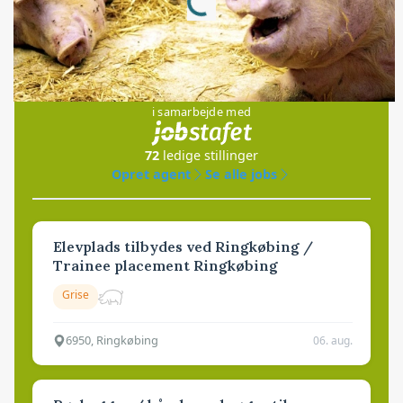
Loading...
Jobs
i samarbejde med
72
ledige stillinger
Opret agent
Se alle jobs
Elevplads tilbydes ved Ringkøbing /
Trainee placement Ringkøbing
Grise
6950, Ringkøbing
06. aug.