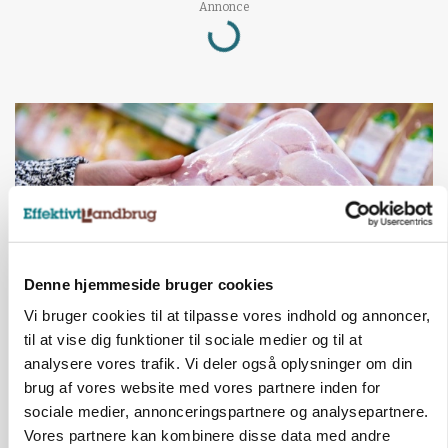
Loading...
Annonce
Denne hjemmeside bruger cookies
Vi bruger cookies til at tilpasse vores indhold og annoncer,
til at vise dig funktioner til sociale medier og til at
MARKEDSFOKUS
analysere vores trafik. Vi deler også oplysninger om din
Prisgab på 20 kroner pr. kg vokser: Polsk kylling
presser markedet
brug af vores website med vores partnere inden for
sociale medier, annonceringspartnere og analysepartnere.
Annonce
Vores partnere kan kombinere disse data med andre