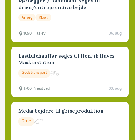
Rørlægger / håndmand søges til
dræn/entreprenørarbejde.
Anlæg
Kloak
4690, Haslev
06. aug.
Lastbilchauffør søges til Henrik Haves
Maskinstation
Godstransport
4700, Næstved
03. aug.
Medarbejdere til griseproduktion
Grise