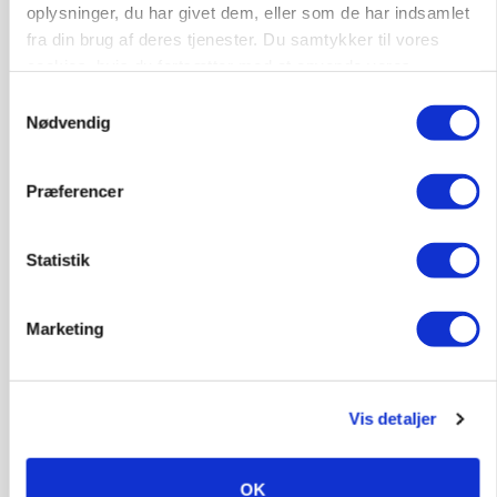
oplysninger, du har givet dem, eller som de har indsamlet
fra din brug af deres tjenester. Du samtykker til vores
cookies, hvis du fortsætter med at anvende vores
hjemmeside.
Samtykkevalg
Nødvendig
Præferencer
Statistik
BUSINESS
Ejer eller medejer? Nyt tv-format udfordrer
landbrugets ejerstruktur
Marketing
Annonce
Vis detaljer
MARKED
Russisk mælkepris dykker 23 procent
Annonce
OK