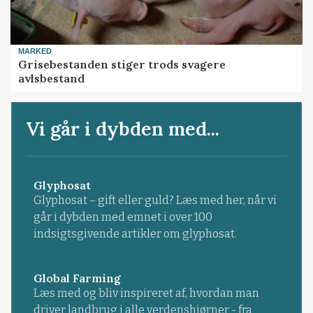
MARKED
Grisebestanden stiger trods svagere
avlsbestand
Vi går i dybden med...
Glyphosat
Glyphosat – gift eller guld? Læs med her, når vi
går i dybden med emnet i over 100
indsigtsgivende artikler om glyphosat.
Global Farming
Læs med og bliv inspireret af, hvordan man
driver landbrug i alle verdenshjørner - fra