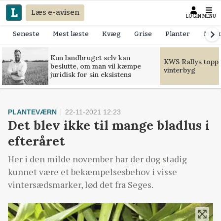
Læs e-avisen
LOGIN
MENU
Seneste
Mest læste
Kvæg
Grise
Planter
Mask
Kun landbruget selv kan
KWS Rallys toppe
beslutte, om man vil kæmpe
vinterbyg
juridisk for sin eksistens
PLANTEVÆRN
22-11-2021 12:23
Det blev ikke til mange bladlus i
efteråret
Her i den milde november har der dog stadig
kunnet være et bekæmpelsesbehov i visse
vintersædsmarker, lød det fra Seges.