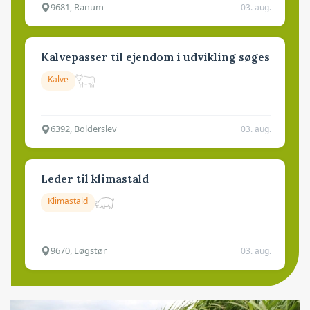
9681, Ranum
03. aug.
Kalvepasser til ejendom i udvikling søges
Kalve
6392, Bolderslev
03. aug.
Leder til klimastald
Klimastald
9670, Løgstør
03. aug.