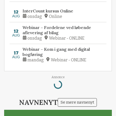
InterCount kursus Online
12
AUG
onsdag
Online
Webinar – Fordelene ved løbende
12
aflevering af bilag
AUG
onsdag
Webinar - ONLINE
Webinar – Kom i gang med digital
17
bogføring
AUG
mandag
Webinar - ONLINE
Loading...
Annonce
NAVNENYT
Se mere navnenyt