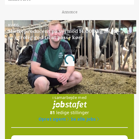
Annonce
KVÆG
Mælkeproducent på vej mod 14.000 kg EKM: - Jeg
er utrolig god til at passe køer
Annonce
Loading...
Jobs
i samarbejde med
81
ledige stillinger
Opret agent
Se alle jobs