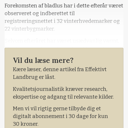
Forekomsten af bladlus har i dette efterår været
observeret og indberettet til
registreringsnettet i 32 vinterhvedemarker og
22 vinterbygmarker.
Selvom efteråret har været usædvanlig varmt,
blev luseangreb i vintersæden ikke særlig
udbredt, viser den afsluttende opgørelse.
Vil du læse mere?
I den sidste registrering i uge 45 blev der
Kære læser, denne artikel fra Effektivt
fundet op til 15-40 procent planter med bladlus
Landbrug er låst.
i tidligt såede marker i milde områder, oplyser
Kvalitetsjournalistik kræver research,
Ghita Cordsen Nielsen, Seges.
ekspertise og adgang til relevante kilder.
Men vi vil rigtig gerne tilbyde dig et
digitalt abonnement i 30 dage for kun
30 kroner.