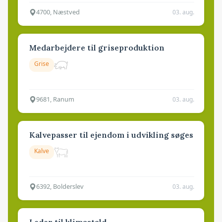
4700, Næstved
03. aug.
Medarbejdere til griseproduktion
Grise
9681, Ranum
03. aug.
Kalvepasser til ejendom i udvikling søges
Kalve
6392, Bolderslev
03. aug.