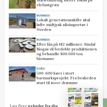
Markvandring sætter fokus på
elefantgræs
BUSINESS
Lokalt generationsskifte skal
løfte midtjysk siloimportør i
Norden
BUSINESS
Efter lån på 182 millioner: Sindal
Biogas vil fordoble produktionen
og behandle 800.000 ton
biomasse
KVÆG
500-600 køer i stort
barmarksprojekt: Fra beskeden
start til store drømme
Læs flere
nyheder fra din