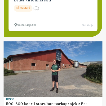
Leder til klimastald
Klimastald
9670, Løgstør
03. aug.
KVÆG
500-600 køer i stort barmarksprojekt: Fra