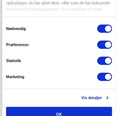
oplysninger, du har givet dem, eller som de har indsamlet
MASKINER
Forserie til selvkørende skårlægger afprøves i år
fra din brug af deres tjenester. Du samtykker til vores
cookies, hvis du fortsætter med at anvende vores
Annonce
hjemmeside.
Samtykkevalg
Nødvendig
ARRANGEMENT
Markvandring sætter fokus på elefantgræs
Loading...
Præferencer
Annonce
Statistik
Marketing
Vis detaljer
OK