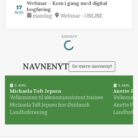
Webinar – Kom i gang med digital
17
bogføring
AUG
mandag
Webinar - ONLINE
Loading...
Annonce
NAVNENYT
Se mere navnenyt
3. AUG.
3. AUG.
Michaela Toft Jepsen
Anette Pl
Velkommen til økonomiassistent trainee
Velkommen 
Michaela Toft Jepsen hos Østdansk
Anette Pl
Landboforening
Landbofor