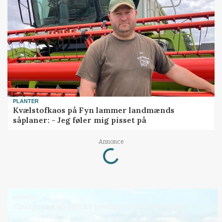
PLANTER
Kvælstofkaos på Fyn lammer landmænds
såplaner: - Jeg føler mig pisset på
Loading...
Annonce
MARKED
Høstpres kan sænke hvedeprisen yderligere