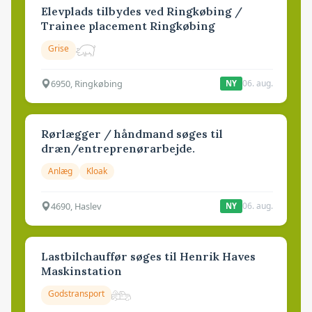
Elevplads tilbydes ved Ringkøbing /
Trainee placement Ringkøbing
Grise
6950, Ringkøbing
06. aug.
NY
Rørlægger / håndmand søges til
dræn/entreprenørarbejde.
Anlæg
Kloak
4690, Haslev
06. aug.
NY
Lastbilchauffør søges til Henrik Haves
Maskinstation
Godstransport