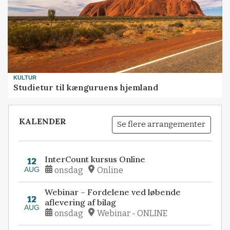
KULTUR
Studietur til kænguruens hjemland
KALENDER
Se flere arrangementer
InterCount kursus Online
12
AUG
onsdag
Online
Webinar – Fordelene ved løbende
12
aflevering af bilag
AUG
onsdag
Webinar - ONLINE