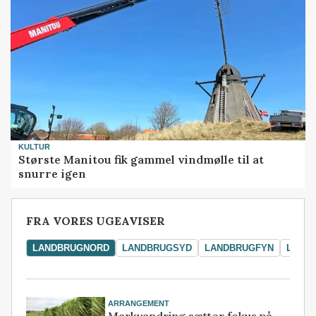
KULTUR
Største Manitou fik gammel vindmølle til at
snurre igen
FRA VORES UGEAVISER
LANDBRUGNORD
LANDBRUGSYD
LANDBRUGFYN
LAND
ARRANGEMENT