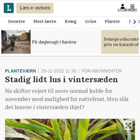
Læs e-avisen
LOGIN
MENU
Seneste
Mest læste
Kvæg
Grise
Planter
Mask
Svineproducente
På døgnvagt i høsten
pris en katastrof
PLANTEVÆRN
20-11-2022 11:26
FOR ABONNENTER
Stadig lidt lus i vintersæden
Nu skifter vejret til mere normal kulde for
november med mulighed for nattefrost. Men slår
det lusene i vintersæden ihjel?