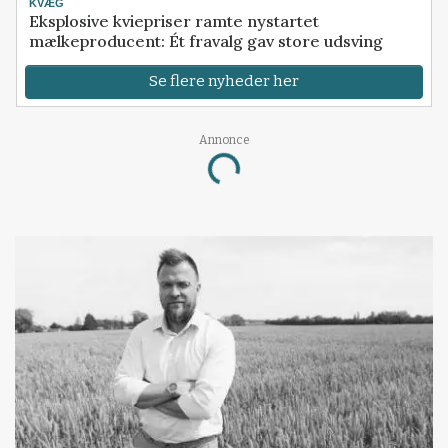
KVÆG
Eksplosive kviepriser ramte nystartet
mælkeproducent: Ét fravalg gav store udsving
Se flere nyheder her
Annonce
Loading...