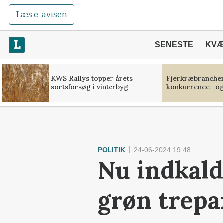
Læs e-avisen
SENESTE
KV
KWS Rallys topper årets
Fjerkræbranchen:
sortsforsøg i vinterbyg
konkurrence- og
POLITIK
24-06-2024 19:48
Nu indkald
grøn trepa