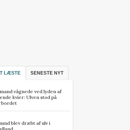
T LÆSTE
SENESTE NYT
mand vågnede ved lyden af
ende kvier: Ulven stod på
rbordet
 hund blev dræbt af ulv i
ylland