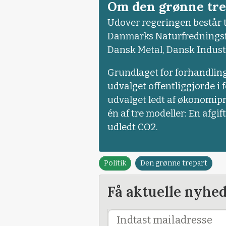
Om den grønne tre
Udover regeringen består 
Danmarks Naturfredningsf
Dansk Metal, Dansk Indus
Grundlaget for forhandling
udvalget offentliggjorde i 
udvalget ledt af økonomipr
én af tre modeller: En afgift
udledt CO2.
Politik
Den grønne trepart
Få aktuelle nyhe