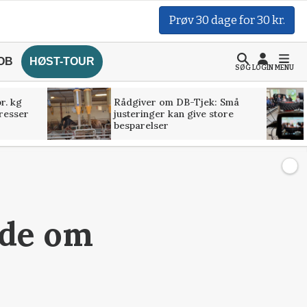
Prøv 30 dage for 30 kr.
OB
HØST-TOUR
SØG
LOGIN
MENU
r. kg
Rådgiver om DB-Tjek: Små
presser
justeringer kan give store
besparelser
øde om