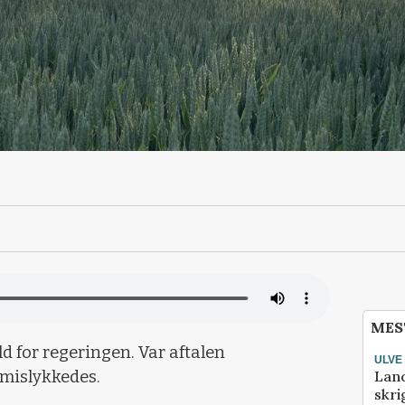
MES
ld for regeringen. Var aftalen
ULVE
Lan
 mislykkedes.
skri