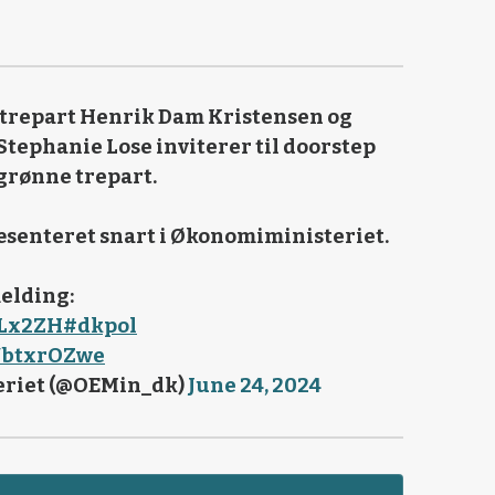
trepart Henrik Dam Kristensen og
tephanie Lose inviterer til doorstep
 grønne trepart.
æsenteret snart i Økonomiministeriet.
melding:
pLx2ZH
#dkpol
SUbtxrOZwe
riet (@OEMin_dk)
June 24, 2024