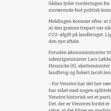
Sådan lyder vurderingen fra 
nuværende fast politisk kom
Meldingen kommer efter, at d
at den grønne trepart var nå
CO2-afgift på landbruget. Li
den nye aftale.
Foruden økonomiminister Ste
udenrigsminister Lars Løkk
Heunicke (S), skatteminister 
landbrug og fiskeri Jacob Jen
- For Venstre har det her væ
har stået med nogen splittels
Venstre historisk set et parti
Det, der er Venstres fordel e
sikre, at det bliver en gradv