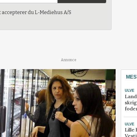
t accepterer du L-Mediehus A/S
Annonce
MES
ULVE
Land
skrig
fode
ULVE
Lille
Vestj