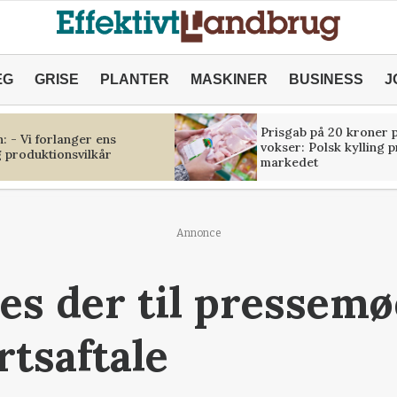
ÆG
GRISE
PLANTER
MASKINER
BUSINESS
J
Prisgab på 20 kroner p
 - Vi forlanger ens
vokser: Polsk kylling 
 produktionsvilkår
markedet
Annonce
es der til pressem
rtsaftale