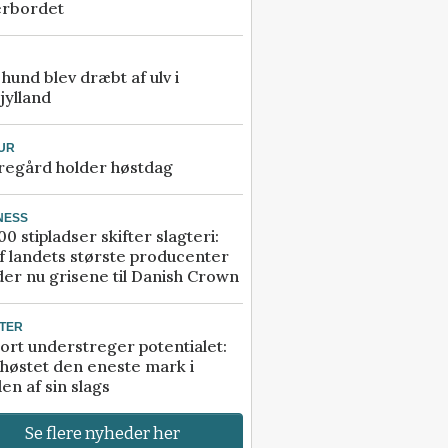
erbordet
e hund blev dræbt af ulv i
jylland
UR
regård holder høstdag
NESS
00 stipladser skifter slagteri:
f landets største producenter
er nu grisene til Danish Crown
TER
ort understreger potentialet:
høstet den eneste mark i
en af sin slags
Se flere nyheder her