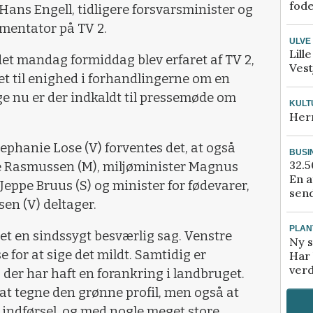
fod
Hans Engell, tidligere forsvarsminister og
mentator på TV 2.
ULVE
Lill
et mandag formiddag blev erfaret af TV 2,
Vest
et til enighed i forhandlingerne om en
ge nu er der indkaldt til pressemøde om
KULT
Her
phanie Lose (V) forventes det, at også
BUSI
32.5
e Rasmussen (M), miljøminister Magnus
En a
Jeppe Bruus (S) og minister for fødevarer,
send
sen (V) deltager.
PLAN
ret en sindssygt besværlig sag. Venstre
Ny s
e for at sige det mildt. Samtidig er
Har 
verd
, der har haft en forankring i landbruget.
r at tegne den grønne profil, men også at
is indførsel, og med nogle meget store