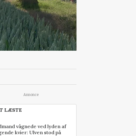
Annonce
T LÆSTE
dmand vågnede ved lyden af
gende kvier: Ulven stod på