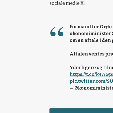
sociale medie X:
Formand for Grøn 
økonomiminister S
om en aftale i den
Aftalen ventes pr
Yderligere og til
https://t.co/k4AG
pic.twitter.com/
— Økonomiministe