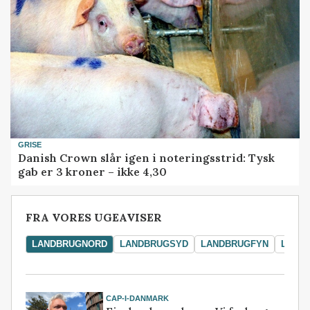
GRISE
Danish Crown slår igen i noteringsstrid: Tysk
gab er 3 kroner – ikke 4,30
FRA VORES UGEAVISER
LANDBRUGNORD
LANDBRUGSYD
LANDBRUGFYN
LAND
CAP-I-DANMARK