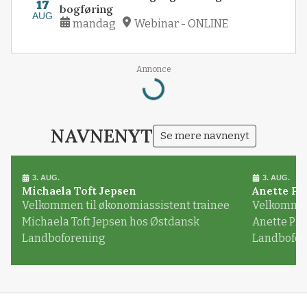
17
bogføring
AUG
mandag
Webinar - ONLINE
Annonce
Loading...
NAVNENYT
Se mere navnenyt
3. AUG.
3. AUG.
Michaela Toft Jepsen
Anette Pl
Velkommen til økonomiassistent trainee
Velkommen 
Michaela Toft Jepsen hos Østdansk
Anette Pl
Landboforening
Landbofor