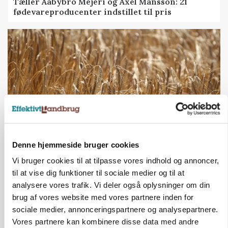
Tæller Aabybro Mejeri og Axel Månsson: 21
fødevareproducenter indstillet til pris
Denne hjemmeside bruger cookies
PLANTER
Vi bruger cookies til at tilpasse vores indhold og annoncer,
KWS Rallys topper årets sortsforsøg i vinterbyg
til at vise dig funktioner til sociale medier og til at
analysere vores trafik. Vi deler også oplysninger om din
brug af vores website med vores partnere inden for
sociale medier, annonceringspartnere og analysepartnere.
Vores partnere kan kombinere disse data med andre