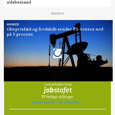
avlsbestand
Annonce
MARKED
Olieprisfald og fredshåb sender F5-renten ned
på 3 procent
Loading...
Annonce
Jobs
i samarbejde med
77
ledige stillinger
Opret agent
Se alle jobs