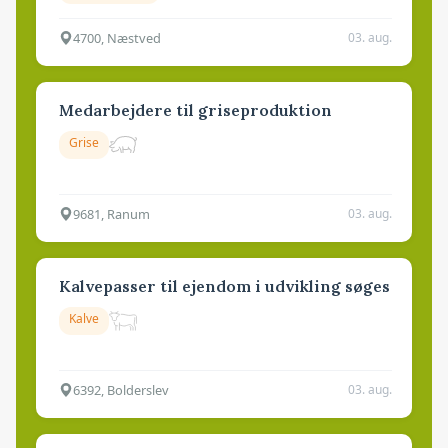
4700, Næstved
03. aug.
Medarbejdere til griseproduktion
Grise
9681, Ranum
03. aug.
Kalvepasser til ejendom i udvikling søges
Kalve
6392, Bolderslev
03. aug.