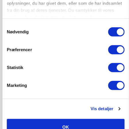
oplysninger, du har givet dem, eller som de har indsamlet
fra din brug af deres tjenester. Du samtykker til vores
cookies, hvis du fortsætter med at anvende vores
hjemmeside.
Samtykkevalg
Nødvendig
MARKEDSFOKUS
Prisgab på 20 kroner pr. kg vokser: Polsk kylling
Præferencer
presser markedet
Annonce
Statistik
Loading...
Marketing
Vis detaljer
OK