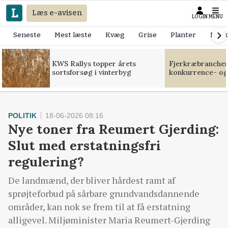
Læs e-avisen
LOGIN
MENU
Seneste
Mest læste
Kvæg
Grise
Planter
Mask
KWS Rallys topper årets
Fjerkræbranchen:
sortsforsøg i vinterbyg
konkurrence- og
POLITIK
18-06-2026 08:16
Nye toner fra Reumert Gjerding:
Slut med erstatningsfri
regulering?
De landmænd, der bliver hårdest ramt af
sprøjteforbud på sårbare grundvandsdannende
områder, kan nok se frem til at få erstatning
alligevel. Miljøminister Maria Reumert-Gjerding