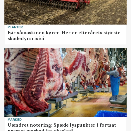
PLANTER
Før såmaskinen kører: Her er efterårets største
skadedyrsrisici
MARKED
Uændret notering: Spæde lyspunkter i fortsat
presset marked for oksekød