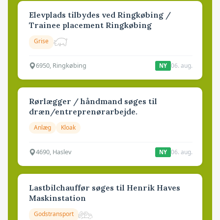
Elevplads tilbydes ved Ringkøbing /
Trainee placement Ringkøbing
Grise
6950, Ringkøbing
06. aug.
NY
Rørlægger / håndmand søges til
dræn/entreprenørarbejde.
Anlæg
Kloak
4690, Haslev
06. aug.
NY
Lastbilchauffør søges til Henrik Haves
Maskinstation
Godstransport