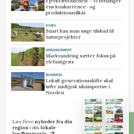
Fjerkræbranchen: - Vi forlanger
ens konkurrence- og
produktionsvilkår
KVÆG
Snart kan man søge tilskud til
naturprojekter
ARRANGEMENT
Markvandring sætter fokus på
elefantgræs
BUSINESS
Lokalt generationsskifte skal
løfte midtjysk siloimportør i
Norden
Læs flere
nyheder fra din
region
i din
lokale
landbrugsavis