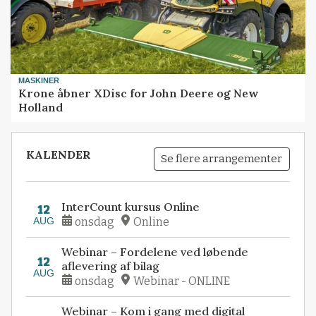
MASKINER
Krone åbner XDisc for John Deere og New
Holland
KALENDER
Se flere arrangementer
InterCount kursus Online
12
AUG
onsdag
Online
Webinar – Fordelene ved løbende
12
aflevering af bilag
AUG
onsdag
Webinar - ONLINE
Webinar – Kom i gang med digital