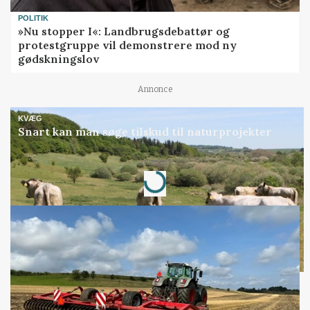
POLITIK
»Nu stopper I«: Landbrugsdebattør og
protestgruppe vil demonstrere mod ny
gødskningslov
Annonce
KVÆG
Snart kan man søge tilskud til naturprojekter
Annonce
Loading...