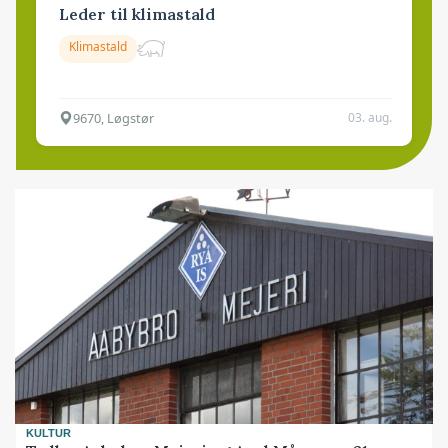
Leder til klimastald
Klimastald
9670, Løgstør
03. aug.
KULTUR