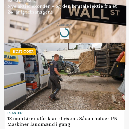
MARKEDSFOKUS
Nye aktierekorder – og den brutale lektie fra et
24-årigt finansgeni
Annonce
Loading...
HØST-TOUR
PLANTER
18 montører står klar i høsten: Sådan holder PN
Maskiner landmænd i gang