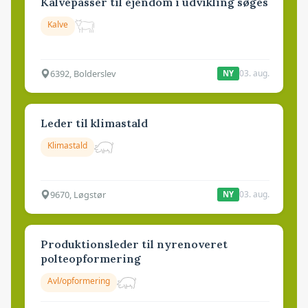
Kalvepasser til ejendom i udvikling søges
Kalve
6392, Bolderslev
03. aug.
NY
Leder til klimastald
Klimastald
9670, Løgstør
03. aug.
NY
Produktionsleder til nyrenoveret
polteopformering
Avl/opformering