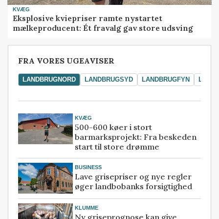
KVÆG
Eksplosive kviepriser ramte nystartet
mælkeproducent: Ét fravalg gav store udsving
FRA VORES UGEAVISER
LANDBRUGNORD
LANDBRUGSYD
LANDBRUGFYN
LAND
KVÆG
500-600 køer i stort
barmarksprojekt: Fra beskeden
start til store drømme
BUSINESS
Lave grisepriser og nye regler
øger landbobanks forsigtighed
KLUMME
Ny griseprognose kan give