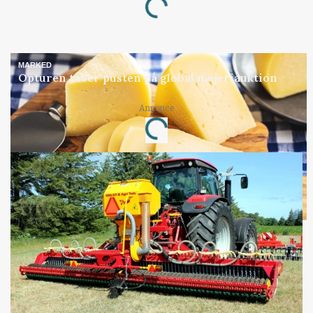
Loading...
MARKED
Opturen taber pusten på global mejeriauktion
Annonce
Loading...