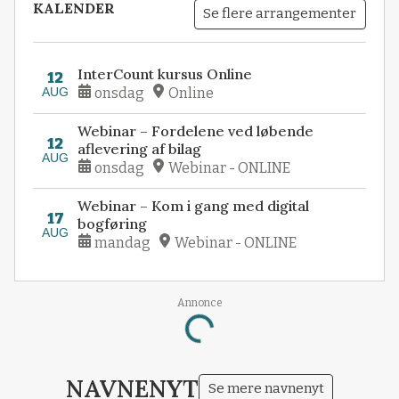
KALENDER
Se flere arrangementer
InterCount kursus Online
12
AUG
onsdag
Online
Webinar – Fordelene ved løbende
12
aflevering af bilag
AUG
onsdag
Webinar - ONLINE
Webinar – Kom i gang med digital
17
bogføring
AUG
mandag
Webinar - ONLINE
Annonce
Loading...
NAVNENYT
Se mere navnenyt