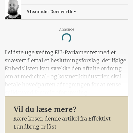
Alexander Dornwirth
Annonce
Loading...
I sidste uge vedtog EU-Parlamentet med et
snævert flertal et beslutningsforslag, der ifølge
Enhedslisten kan svække den aftalte ordning
om at medicinal- og kosmetikindustrien skal
betale hovedparten af regningen for at rense
spildevand for mikroforurening.
Vil du læse mere?
Kære læser, denne artikel fra Effektivt
Landbrug er låst.