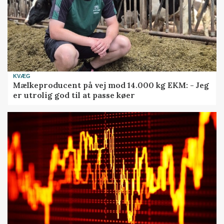
KVÆG
Mælkeproducent på vej mod 14.000 kg EKM: - Jeg
er utrolig god til at passe køer