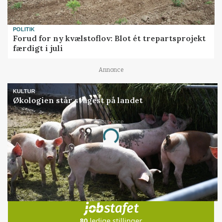
POLITIK
Forud for ny kvælstoflov: Blot ét trepartsprojekt
færdigt i juli
Annonce
KULTUR
Økologien står svagest på landet
Annonce
Loading...
Jobs
i samarbejde med
80
ledige stillinger