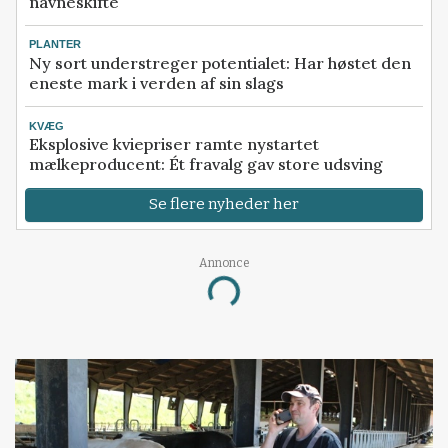
navneskifte
PLANTER
Ny sort understreger potentialet: Har høstet den
eneste mark i verden af sin slags
KVÆG
Eksplosive kviepriser ramte nystartet
mælkeproducent: Ét fravalg gav store udsving
Se flere nyheder her
Annonce
Loading...