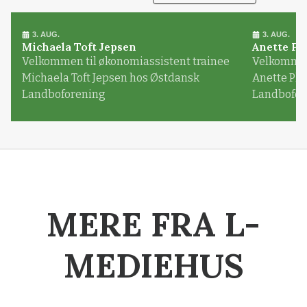
3. AUG.
3. AUG.
Michaela Toft Jepsen
Anette Pl
Velkommen til økonomiassistent trainee
Velkommen 
Michaela Toft Jepsen hos Østdansk
Anette Pl
Landboforening
Landbofor
MERE FRA L-
MEDIEHUS