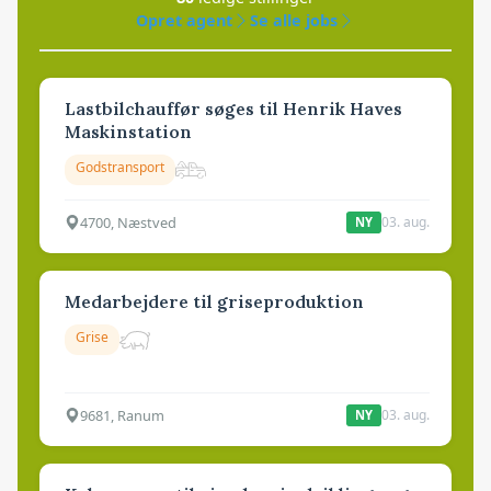
Opret agent
Se alle jobs
Lastbilchauffør søges til Henrik Haves
Maskinstation
Godstransport
4700, Næstved
03. aug.
NY
Medarbejdere til griseproduktion
Grise
9681, Ranum
03. aug.
NY