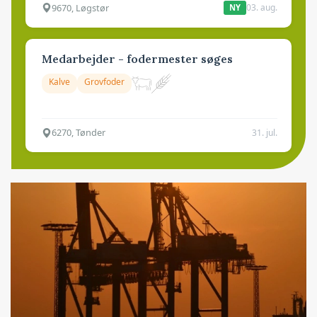
9670, Løgstør
03. aug.
NY
Medarbejder - fodermester søges
Kalve
Grovfoder
6270, Tønder
31. jul.