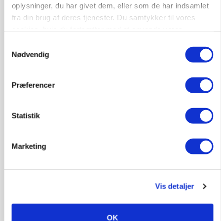
oplysninger, du har givet dem, eller som de har indsamlet
fra din brug af deres tjenester. Du samtykker til vores
cookies, hvis du fortsætter med at anvende vores
hjemmeside.
Samtykkevalg
BUSINESS
Nødvendig
Lave grisepriser og nye regler øger landbobanks
forsigtighed
Præferencer
Annonce
BUSINESS
Statistik
Grambogård får oksekød på menuen hos
københavnsk restaurantkæde
Marketing
Annonce
Loading...
Vis detaljer
HØST-TOUR
OK