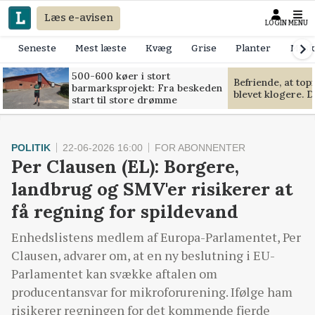
Læs e-avisen
LOGIN
MENU
Seneste
Mest læste
Kvæg
Grise
Planter
Mask
500-600 køer i stort
Befriende, at to
barmarksprojekt: Fra beskeden
blevet klogere. D
start til store drømme
POLITIK
22-06-2026 16:00
FOR ABONNENTER
Per Clausen (EL): Borgere,
landbrug og SMV'er risikerer at
få regning for spildevand
Enhedslistens medlem af Europa-Parlamentet, Per
Clausen, advarer om, at en ny beslutning i EU-
Parlamentet kan svække aftalen om
producentansvar for mikroforurening. Ifølge ham
risikerer regningen for det kommende fjerde