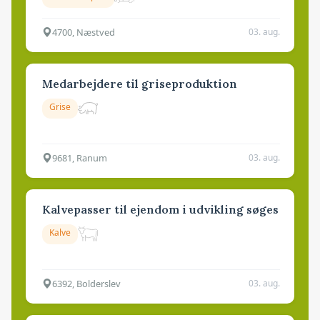
4700, Næstved
03. aug.
Medarbejdere til griseproduktion
Grise
9681, Ranum
03. aug.
Kalvepasser til ejendom i udvikling søges
Kalve
6392, Bolderslev
03. aug.