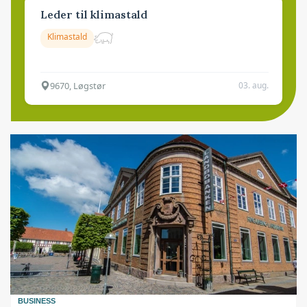
Leder til klimastald
Klimastald
9670, Løgstør
03. aug.
BUSINESS