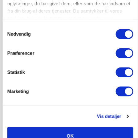
oplysninger, du har givet dem, eller som de har indsamlet
fra din brug af deres tjenester. Du samtykker til vores
cookies, hvis du fortsætter med at anvende vores
hjemmeside.
Samtykkevalg
Nødvendig
Præferencer
PLANTER
På døgnvagt i høsten
Statistik
Annonce
Loading...
Marketing
Vis detaljer
OK