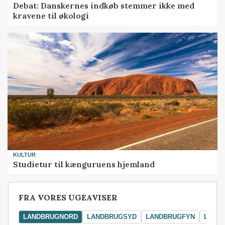
Debat: Danskernes indkøb stemmer ikke med
kravene til økologi
KULTUR
Studietur til kænguruens hjemland
FRA VORES UGEAVISER
LANDBRUGNORD
LANDBRUGSYD
LANDBRUGFYN
LAND