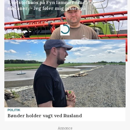
Kvælstofkaos på Fyn lammer landmænds
såplaner: - Jeg føler mig pisset på
Annonce
Loading...
POLITIK
Bønder holder vagt ved Rusland
Annonce