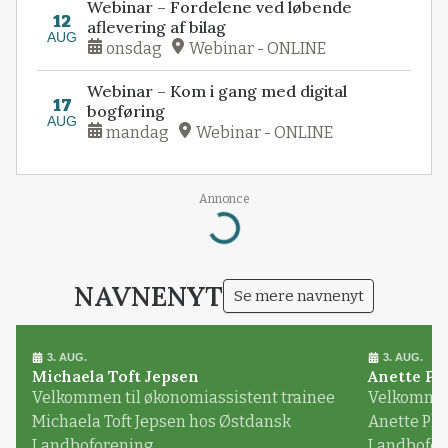
Webinar – Fordelene ved løbende
12
aflevering af bilag
AUG
onsdag
Webinar - ONLINE
Webinar – Kom i gang med digital
17
bogføring
AUG
mandag
Webinar - ONLINE
Annonce
Loading...
NAVNENYT
Se mere navnenyt
3. AUG.
3. AUG.
Michaela Toft Jepsen
Anette Pl
Velkommen til økonomiassistent trainee
Velkommen 
Michaela Toft Jepsen hos Østdansk
Anette Pl
Landboforening
Landbofor