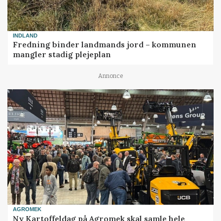
INDLAND
Fredning binder landmands jord – kommunen
mangler stadig plejeplan
Annonce
AGROMEK
Ny Kartoffeldag på Agromek skal samle hele