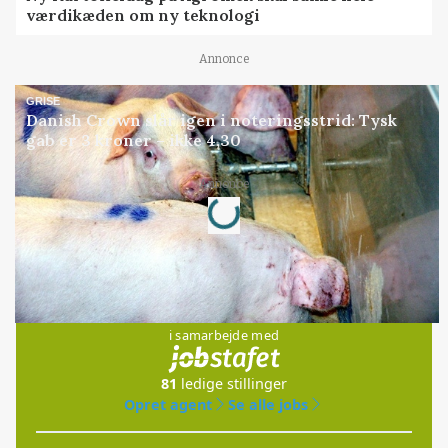
værdikæden om ny teknologi
Annonce
GRISE
Danish Crown slår igen i noteringsstrid: Tysk
gab er 3 kroner – ikke 4,30
Loading...
Annonce
Jobs
i samarbejde med
81
ledige stillinger
Opret agent
Se alle jobs