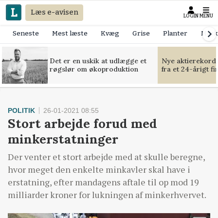
Læs e-avisen
LOGIN
MENU
Seneste
Mest læste
Kvæg
Grise
Planter
Mask
Det er en uskik at udlægge et
Nye aktierekorde
røgslør om økoproduktion
fra et 24-årigt f
POLITIK
26-01-2021 08:55
Stort arbejde forud med
minkerstatninger
Der venter et stort arbejde med at skulle beregne,
hvor meget den enkelte minkavler skal have i
erstatning, efter mandagens aftale til op mod 19
milliarder kroner for lukningen af minkerhvervet.