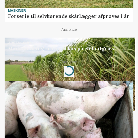
MASKINER
Forserie til selvkørende skårlægger afprøves i år
Annonce
ARRANGEMENT
Markvandring sætter fokus på elefantgræs
Annonce
Loading...