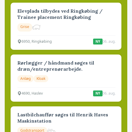
Elevplads tilbydes ved Ringkøbing /
Trainee placement Ringkøbing
Grise
6950, Ringkøbing
06. aug.
NY
Rørlægger / håndmand søges til
dræn/entreprenørarbejde.
Anlæg
Kloak
4690, Haslev
06. aug.
NY
Lastbilchauffør søges til Henrik Haves
Maskinstation
Godstransport