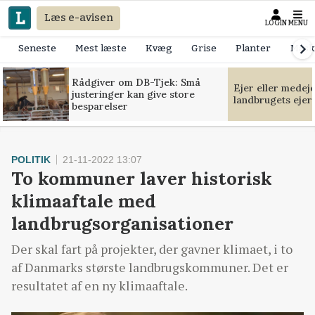
Læs e-avisen
LOGIN
MENU
Seneste
Mest læste
Kvæg
Grise
Planter
Mask
Rådgiver om DB-Tjek: Små
Ejer eller medej
justeringer kan give store
landbrugets ejer
besparelser
POLITIK
21-11-2022 13:07
To kommuner laver historisk
klimaaftale med
landbrugsorganisationer
Der skal fart på projekter, der gavner klimaet, i to
af Danmarks største landbrugskommuner. Det er
resultatet af en ny klimaaftale.