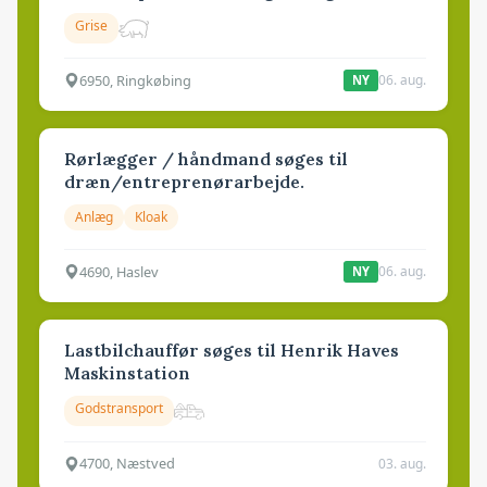
Grise
6950, Ringkøbing
06. aug.
NY
Rørlægger / håndmand søges til
dræn/entreprenørarbejde.
Anlæg
Kloak
4690, Haslev
06. aug.
NY
Lastbilchauffør søges til Henrik Haves
Maskinstation
Godstransport
4700, Næstved
03. aug.