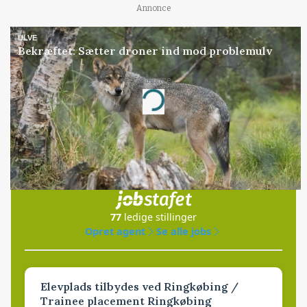
Annonce
ULVE
Bekræftet: Sætter droner ind mod problemulv
Annonce
Loading...
Jobs
i samarbejde med
77
ledige stillinger
Opret agent
Se alle jobs
Elevplads tilbydes ved Ringkøbing /
Trainee placement Ringkøbing