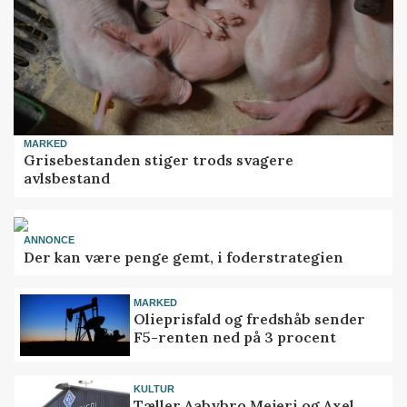
MARKED
Grisebestanden stiger trods svagere
avlsbestand
ANNONCE
Der kan være penge gemt, i foderstrategien
MARKED
Olieprisfald og fredshåb sender
F5-renten ned på 3 procent
KULTUR
Tæller Aabybro Mejeri og Axel