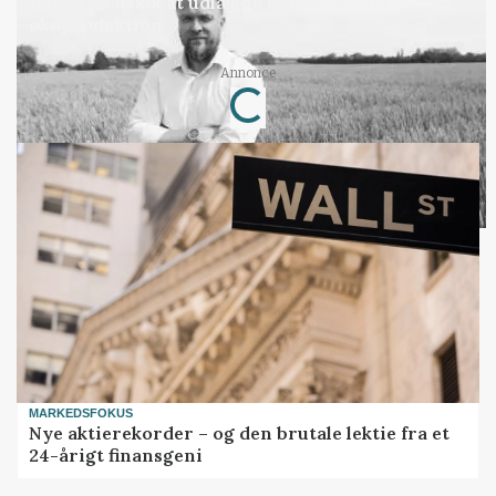
Det er en uskik at udlægge et røgslør om
økoproduktion
Annonce
Loading...
MARKEDSFOKUS
Nye aktierekorder – og den brutale lektie fra et
24-årigt finansgeni