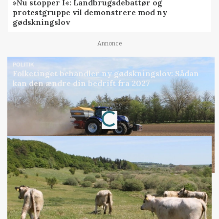
»Nu stopper I«: Landbrugsdebattør og
protestgruppe vil demonstrere mod ny
gødskningslov
Annonce
POLITIK
Folketinget behandler ny gødskningslov: Sådan
kan den ændre din bedrift fra 2027
Annonce
Loading...