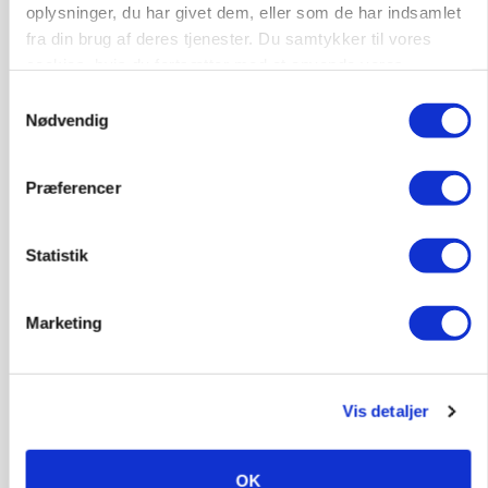
oplysninger, du har givet dem, eller som de har indsamlet
fra din brug af deres tjenester. Du samtykker til vores
9670, Løgstør
03. aug.
cookies, hvis du fortsætter med at anvende vores
hjemmeside.
Samtykkevalg
Nødvendig
Præferencer
Statistik
Marketing
PLANTER
Vis detaljer
Kvælstofkaos på Fyn lammer landmænds
såplaner: - Jeg føler mig pisset på
OK